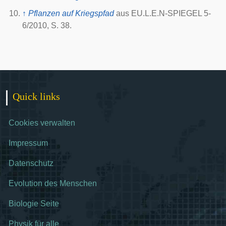
↑
Pflanzen auf Kriegspfad
aus EU.L.E.N-SPIEGEL 5-
6/2010, S. 38.
Quick links
Cookies verwalten
Impressum
Datenschutz
Evolution des Menschen
Biologie Seite
Physik für alle