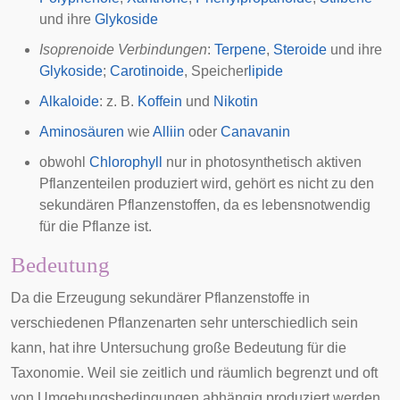
und ihre
Glykoside
Isoprenoide Verbindungen
:
Terpene
,
Steroide
und ihre
Glykoside
;
Carotinoide
, Speicher
lipide
Alkaloide
: z. B.
Koffein
und
Nikotin
Aminosäuren
wie
Alliin
oder
Canavanin
obwohl
Chlorophyll
nur in photosynthetisch aktiven
Pflanzenteilen produziert wird, gehört es nicht zu den
sekundären Pflanzenstoffen, da es lebensnotwendig
für die Pflanze ist.
Bedeutung
Da die Erzeugung sekundärer Pflanzenstoffe in
verschiedenen Pflanzenarten sehr unterschiedlich sein
kann, hat ihre Untersuchung große Bedeutung für die
Taxonomie
. Weil sie zeitlich und räumlich begrenzt und oft
von Umgebungsbedingungen abhängig produziert werden,