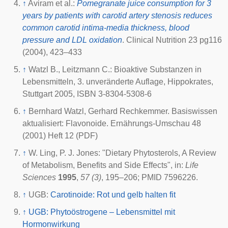
↑
Aviram et al.:
Pomegranate juice consumption for 3
years by patients with carotid artery stenosis reduces
common carotid intima-media thickness, blood
pressure and LDL oxidation
. Clinical Nutrition 23 pg116
(2004), 423–433
↑
Watzl B., Leitzmann C.: Bioaktive Substanzen in
Lebensmitteln, 3. unveränderte Auflage, Hippokrates,
Stuttgart 2005, ISBN 3-8304-5308-6
↑
Bernhard Watzl, Gerhard Rechkemmer. Basiswissen
aktualisiert: Flavonoide. Ernährungs-Umschau 48
(2001) Heft 12 (PDF)
↑
W. Ling, P. J. Jones: "Dietary Phytosterols, A Review
of Metabolism, Benefits and Side Effects", in:
Life
Sciences
1995
,
57 (3)
, 195–206; PMID 7596226.
↑
UGB:
Carotinoide: Rot und gelb halten fit
↑
UGB: Phytoöstrogene – Lebensmittel mit
Hormonwirkung