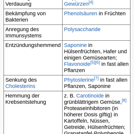
[
4
]
Verdauung
Gewürzen
Bekämpfung von
Phenolsäuren
in
Früchten
Bakterien
Anregung des
Polysaccharide
Immunsystems
Entzündungshemmend
Saponine
in
Hülsenfrüchten
,
Hafer
und
einigen
Gemüsearten
;
[
5
]
[
6
]
Flavonoide
in fast allen
Pflanzen
[
7
]
Senkung des
Phytosterine
in fast allen
Cholesterins
Pflanzen, Saponine
Hemmung der
z. B.
Carotinoide
in
[
8
]
Krebsentstehung
grünblättrigem Gemüse,
Proteaseinhibitoren
(in
höherer Dosis giftig) in
Kartoffeln, Nüssen,
Getreide, Hülsenfrüchten;
Granatapfel
-Polyphenole