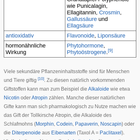
wie Punicalagin,
Ellagitannin,
Crosmin
,
Gallussäure
und
Ellagsäure
antioxidativ
Flavonoide
,
Liponsäure
hormonähnliche
Phytohormone
,
[
9
]
Wirkung
Phytoöstrogene
.
Viele sekundäre Pflanzeninhaltsstoffe sind für Menschen
[
10
]
und Tiere giftig
. Zu diesen natürlich vorkommenden
Giftstoffen kann man zum Beispiel die
Alkaloide
wie etwa
Nicotin
oder
Atropin
zählen. Manche dieser natürlichen
Gifte kann man sich pharmakologisch zu Nutze machen wie
das Gift der
Tollkirsche
Atropin, die Alkaloide des
Schlafmohns (
Morphin
,
Codein
,
Papaverin
,
Noscapin
) oder
die
Diterpenoide
aus
Eibenarten
(Taxol A =
Paclitaxel
).