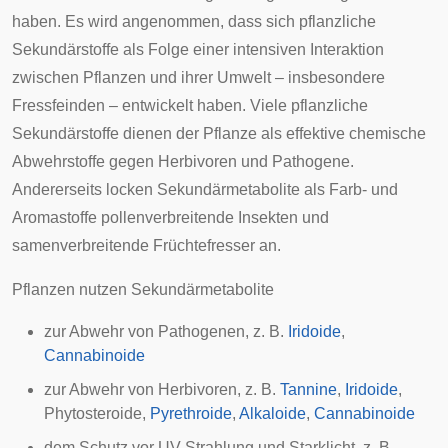
haben. Es wird angenommen, dass sich pflanzliche
Sekundärstoffe als Folge einer intensiven Interaktion
zwischen Pflanzen und ihrer Umwelt – insbesondere
Fressfeinden – entwickelt haben. Viele pflanzliche
Sekundärstoffe dienen der Pflanze als effektive chemische
Abwehrstoffe gegen
Herbivoren
und
Pathogene
.
Andererseits locken Sekundärmetabolite als Farb- und
Aromastoffe pollenverbreitende
Insekten
und
samenverbreitende Früchtefresser an.
Pflanzen nutzen Sekundärmetabolite
zur Abwehr von Pathogenen, z. B.
Iridoide
,
Cannabinoide
zur Abwehr von Herbivoren, z. B.
Tannine
,
Iridoide
,
Phytosteroide
,
Pyrethroide
,
Alkaloide
,
Cannabinoide
dem Schutz vor UV-Strahlung und Starklicht, z. B.