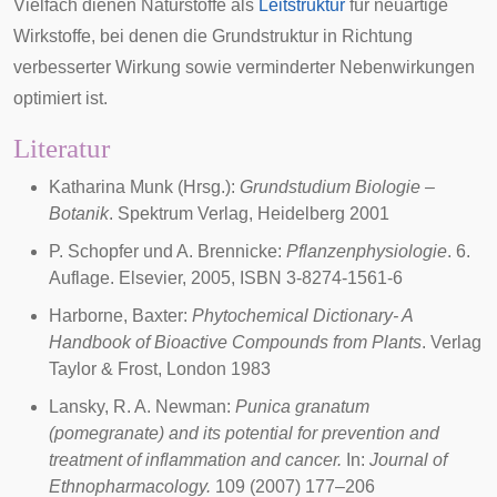
Vielfach dienen Naturstoffe als
Leitstruktur
für neuartige
Wirkstoffe, bei denen die Grundstruktur in Richtung
verbesserter Wirkung sowie verminderter Nebenwirkungen
optimiert ist.
Literatur
Katharina Munk (Hrsg.):
Grundstudium Biologie –
Botanik
. Spektrum Verlag, Heidelberg 2001
P. Schopfer und A. Brennicke:
Pflanzenphysiologie
. 6.
Auflage. Elsevier, 2005, ISBN 3-8274-1561-6
Harborne, Baxter:
Phytochemical Dictionary- A
Handbook of Bioactive Compounds from Plants
. Verlag
Taylor & Frost, London 1983
Lansky, R. A. Newman:
Punica granatum
(pomegranate) and its potential for prevention and
treatment of inflammation and cancer.
In:
Journal of
Ethnopharmacology
.
109 (2007) 177–206