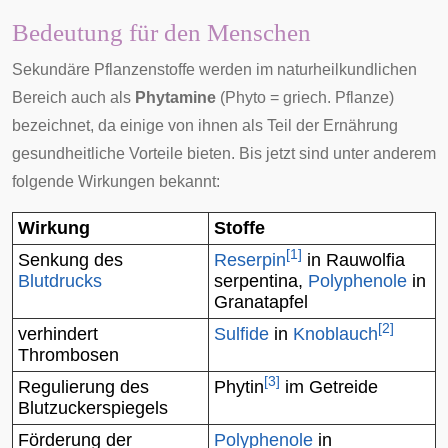
Bedeutung für den Menschen
Sekundäre Pflanzenstoffe werden im naturheilkundlichen
Bereich auch als
Phytamine
(Phyto = griech. Pflanze)
bezeichnet, da einige von ihnen als Teil der Ernährung
gesundheitliche Vorteile bieten. Bis jetzt sind unter anderem
folgende Wirkungen bekannt:
Wirkung
Stoffe
[
1
]
Senkung des
Reserpin
in
Rauwolfia
Blutdrucks
serpentina
,
Polyphenole
in
Granatapfel
[
2
]
verhindert
Sulfide
in
Knoblauch
Thrombosen
[
3
]
Regulierung des
Phytin
im
Getreide
Blutzuckerspiegels
Förderung der
Polyphenole
in