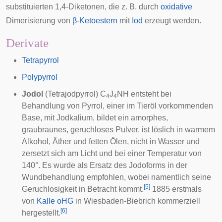
substituierten 1,4-Diketonen, die z. B. durch
oxidative
Dimerisierung
von
β-Ketoestern
mit
Iod
erzeugt werden.
Derivate
Tetrapyrrol
Polypyrrol
Jodol
(Tetrajodpyrrol) C
J
NH entsteht bei
4
4
Behandlung von Pyrrol, einer im Tieröl vorkommenden
Base, mit Jodkalium, bildet ein amorphes,
graubraunes, geruchloses Pulver, ist löslich in warmem
Alkohol, Äther und fetten Ölen, nicht in Wasser und
zersetzt sich am Licht und bei einer Temperatur von
140°. Es wurde als Ersatz des Jodoforms in der
Wundbehandlung empfohlen, wobei namentlich seine
[
5
]
Geruchlosigkeit in Betracht kommt.
1885 erstmals
von
Kalle oHG
in Wiesbaden-Biebrich kommerziell
[
6
]
hergestellt.