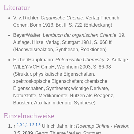
Literatur
V. v. Richter:
Organische Chemie
. Verlag Friedrich
Cohen, Bonn 1913, Bd. II, S. 722 (Entdeckung)
Beyer/Walter:
Lehrbuch der organischen Chemie
. 19.
Auflage. Hirzel Verlag, Stuttgart 1981, S. 668 ff.
(Nachweisreaktion, Synthesen, Reaktionen)
Eicher/Hauptmann:
Heterocyclic Chemistry
. 2. Auflage.
WILEY-VCH GmbH, Weinheim 2003, S. 86-98
(Struktur, physikalische Eigenschaften,
spektroskopische Eigenschaften; chemische
Eigenschaften, Synthesen; wichtige Derivate,
Naturstoffe, Medikamente; Nutzen als Reagenz,
Baustein, Auxiliar in der org. Synthese)
Einzelnachweise
1,0
1,1
1,2
1,3
↑
Ullrich Jahn, in:
Roempp Online - Version
3.5
,
2009
, Georg Thieme Verlag, Stuttgart.