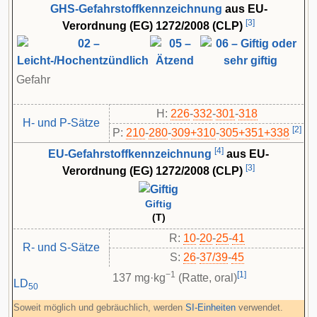
GHS-Gefahrstoffkennzeichnung
aus EU-
[
3
]
Verordnung (EG) 1272/2008 (CLP)
Gefahr
H:
226
-
332
-
301
-
318
H- und P-Sätze
[
2
]
P:
210
-​
280
-​
309+310
-​
305+351+338
[
4
]
EU-Gefahrstoffkennzeichnung
aus EU-
[
3
]
Verordnung (EG) 1272/2008 (CLP)
Giftig
(T)
R:
10
-
20
-
25
-
41
R- und S-Sätze
S:
26
-
37/39
-
45
−1
[
1
]
137 mg·kg
(Ratte, oral)
LD
50
Soweit möglich und gebräuchlich, werden
SI-Einheiten
verwendet.