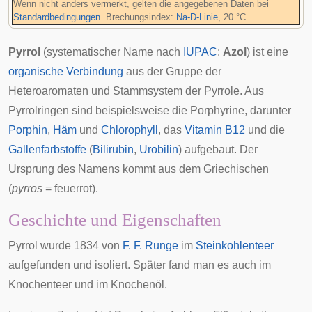
Wenn nicht anders vermerkt, gelten die angegebenen Daten bei
Standardbedingungen
. Brechungsindex:
Na-D-Linie
, 20 °C
Pyrrol
(systematischer Name nach
IUPAC
:
Azol
) ist eine
organische Verbindung
aus der Gruppe der
Heteroaromaten
und Stammsystem der
Pyrrole
. Aus
Pyrrolringen sind beispielsweise die
Porphyrine
, darunter
Porphin
,
Häm
und
Chlorophyll
, das
Vitamin B12
und die
Gallenfarbstoffe
(
Bilirubin
,
Urobilin
) aufgebaut. Der
Ursprung des Namens kommt aus dem Griechischen
(
pyrros
= feuerrot).
Geschichte und Eigenschaften
Pyrrol wurde 1834 von
F. F. Runge
im
Steinkohlenteer
aufgefunden und isoliert. Später fand man es auch im
Knochenteer und im
Knochenöl
.