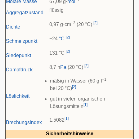
−1
Molare Masse
67,09 g·
mol
flüssig
Aggregatzustand
−3
[
2
]
0,97 g·cm
(20 °C)
Dichte
[
2
]
−24
°C
Schmelzpunkt
[
2
]
131 °C
Siedepunkt
[
2
]
8,7 h
Pa
(20 °C)
Dampfdruck
−1
mäßig in Wasser (60 g·l
[
2
]
bei 20 °C)
Löslichkeit
gut in vielen organischen
[
1
]
Lösungsmitteln
[
1
]
1,5082
Brechungsindex
Sicherheitshinweise