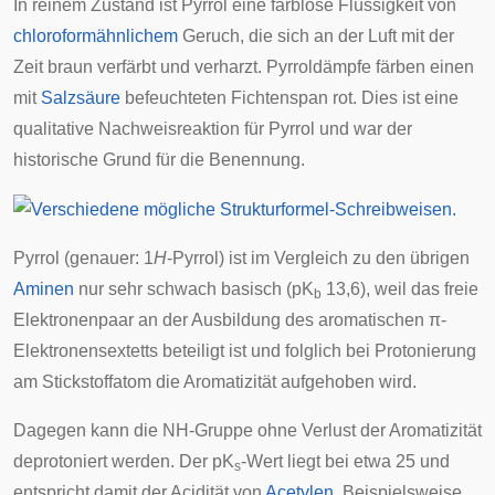
In reinem Zustand ist Pyrrol eine farblose Flüssigkeit von
chloroformähnlichem
Geruch, die sich an der Luft mit der
Zeit braun verfärbt und verharzt. Pyrroldämpfe färben einen
mit
Salzsäure
befeuchteten Fichtenspan rot. Dies ist eine
qualitative Nachweisreaktion für Pyrrol und war der
historische Grund für die Benennung.
Pyrrol (genauer: 1
H
-Pyrrol) ist im Vergleich zu den übrigen
Aminen
nur sehr schwach basisch (pK
13,6), weil das freie
b
Elektronenpaar an der Ausbildung des aromatischen π-
Elektronensextetts beteiligt ist und folglich bei Protonierung
am Stickstoffatom die Aromatizität aufgehoben wird.
Dagegen kann die NH-Gruppe ohne Verlust der Aromatizität
deprotoniert werden. Der pK
-Wert liegt bei etwa 25 und
s
entspricht damit der Acidität von
Acetylen
. Beispielsweise