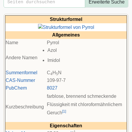
Erweiterte Suche
Strukturformel
Allgemeines
Name
Pyrrol
Azol
Andere Namen
Imidol
Summenformel
C
H
N
4
5
CAS-Nummer
109-97-7
PubChem
8027
farblose, brennend schmeckende
Flüssigkeit mit chloroformähnlichem
Kurzbeschreibung
[
1
]
Geruch
Eigenschaften