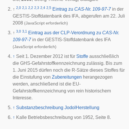
2,0
2,1
2,2
2,3
2,4
2,5
↑
Eintrag zu
CAS-Nr. 109-97-7
in der
GESTIS-Stoffdatenbank des
IFA
, abgerufen am 22. Juli
2008
(JavaScript erforderlich)
3,0
3,1
↑
Eintrag aus der CLP-Verordnung zu
CAS-Nr.
109-97-7
in der GESTIS-Stoffdatenbank des
IFA
(JavaScript erforderlich)
↑
Seit 1. Dezember 2012 ist für
Stoffe
ausschließlich
die GHS-Gefahrstoffkennzeichnung zulässig. Bis zum
1. Juni 2015 dürfen noch die R-Sätze dieses Stoffes für
die Einstufung von
Zubereitungen
herangezogen
werden, anschließend ist die EU-
Gefahrstoffkennzeichnung von rein historischem
Interesse.
↑
Substanzbeschreibung Jodol
Herstellung
↑
Kalle Betriebsbeschreibung von 1952, Seite 8.