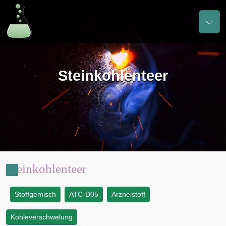
Steinkohlenteer
Steinkohlenteer
Stoffgemisch
ATC-D05
Arzneistoff
:
Kohleverschwelung