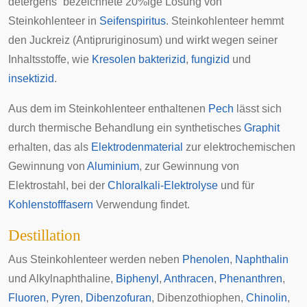
detergens“ bezeichnete 20%ige Lösung von
Steinkohlenteer in
Seifenspiritus
. Steinkohlenteer hemmt
den
Juckreiz
(Antipruriginosum) und wirkt wegen seiner
Inhaltsstoffe, wie
Kresolen
bakterizid
,
fungizid
und
insektizid
.
Aus dem im Steinkohlenteer enthaltenen
Pech
lässt sich
durch thermische Behandlung ein synthetisches
Graphit
erhalten, das als
Elektrodenmaterial
zur elektrochemischen
Gewinnung von
Aluminium
, zur Gewinnung von
Elektrostahl
, bei der
Chloralkali-Elektrolyse
und für
Kohlenstofffasern
Verwendung findet.
Destillation
Aus Steinkohlenteer werden neben
Phenolen
,
Naphthalin
und Alkylnaphthaline,
Biphenyl
,
Anthracen
,
Phenanthren
,
Fluoren
,
Pyren
,
Dibenzofuran
,
Dibenzothiophen
,
Chinolin
,