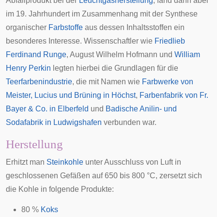
Abfallprodukt bei der
Leuchtgasherstellung
, fand dann aber
im 19. Jahrhundert im Zusammenhang mit der Synthese
organischer
Farbstoffe
aus dessen Inhaltsstoffen ein
besonderes Interesse. Wissenschaftler wie
Friedlieb
Ferdinand Runge
,
August Wilhelm Hofmann
und
William
Henry Perkin
legten hierbei die Grundlagen für die
Teerfarbenindustrie
, die mit Namen wie
Farbwerke von
Meister, Lucius und Brüning in Höchst
,
Farbenfabrik von Fr.
Bayer & Co. in Elberfeld
und
Badische Anilin- und
Sodafabrik in Ludwigshafen
verbunden war.
Herstellung
Erhitzt man
Steinkohle
unter Ausschluss von Luft in
geschlossenen Gefäßen auf 650 bis 800 °C, zersetzt sich
die Kohle in folgende Produkte:
80 %
Koks