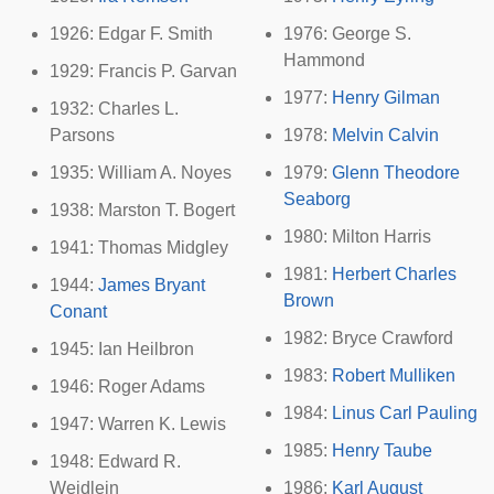
1926:
Edgar F. Smith
1976:
George S.
Hammond
1929:
Francis P. Garvan
1977:
Henry Gilman
1932:
Charles L.
Parsons
1978:
Melvin Calvin
1935:
William A. Noyes
1979:
Glenn Theodore
Seaborg
1938:
Marston T. Bogert
1980:
Milton Harris
1941:
Thomas Midgley
1981:
Herbert Charles
1944:
James Bryant
Brown
Conant
1982:
Bryce Crawford
1945:
Ian Heilbron
1983:
Robert Mulliken
1946:
Roger Adams
1984:
Linus Carl Pauling
1947:
Warren K. Lewis
1985:
Henry Taube
1948:
Edward R.
Weidlein
1986:
Karl August