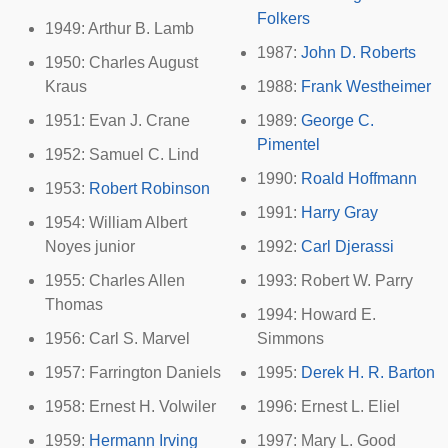
Folkers
1949:
Arthur B. Lamb
1987:
John D. Roberts
1950:
Charles August
Kraus
1988:
Frank Westheimer
1951:
Evan J. Crane
1989:
George C.
Pimentel
1952:
Samuel C. Lind
1990:
Roald Hoffmann
1953:
Robert Robinson
1991:
Harry Gray
1954:
William Albert
Noyes junior
1992:
Carl Djerassi
1955:
Charles Allen
1993:
Robert W. Parry
Thomas
1994:
Howard E.
1956:
Carl S. Marvel
Simmons
1957:
Farrington Daniels
1995:
Derek H. R. Barton
1958:
Ernest H. Volwiler
1996:
Ernest L. Eliel
1959:
Hermann Irving
1997:
Mary L. Good