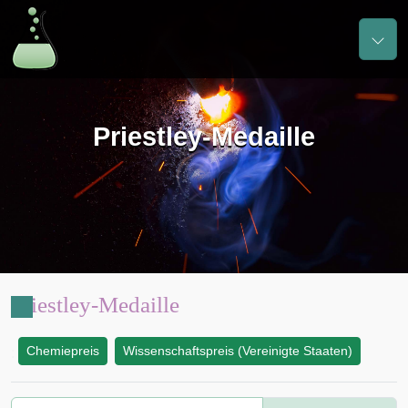
Priestley-Medaille
Priestley-Medaille
Chemiepreis
Wissenschaftspreis (Vereinigte Staaten)
: