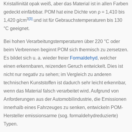
Kristallinität
opak
weiß, aber das Material ist in allen Farben
gedeckt einfärbbar. POM hat eine Dichte von
ρ
= 1,410 bis
3
[
3
]
1,420 g/cm
und ist für Gebrauchstemperaturen bis 130
°C geeignet.
Bei hohen Verarbeitungstemperaturen über 220 °C oder
beim Verbrennen beginnt POM sich thermisch zu zersetzen.
Es bildet sich u. a. wieder freier
Formaldehyd
, welcher
einen erkennbaren, reizenden Geruch entwickelt. Dies ist
nicht nur negativ zu sehen; im Vergleich zu anderen
technischen Kunststoffen ist dadurch sehr leicht erkennbar,
wenn das Material falsch verarbeitet wird. Aufgrund von
Anforderungen aus der Automobilindustrie, die Emissionen
innerhalb eines Fahrzeuges zu senken, entwickeln POM-
Hersteller emissionsarme (sog. formaldehydreduzierte)
Typen.