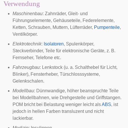
Verwendung
Maschinenbau
:
Zahnräder
, Gleit- und
Führungselemente,
Gehäuseteile
,
Federelemente
,
Ketten
,
Schrauben
,
Muttern
,
Lüfterräder
,
Pumpenteile
,
Ventilkörper
.
Elektrotechnik
:
Isolatoren
,
Spulenkörper
,
Steckverbinder
, Teile für elektronische Geräte, z. B.
Fernseher
,
Telefone
etc.
Fahrzeugbau
: Lenkstock (u. a. Schalthebel für Licht,
Blinker), Fensterheber, Türschlosssysteme,
Gelenkschalen.
Modellbau
: Dünnwandige, höher beanspruchte Teile
bei Modellbahnen, wie Drehgestelle und Griffstangen.
POM bricht bei Belastung weniger leicht als
ABS
, ist
jedoch in hellen Farben transluzent und nicht
lackierbar.
Medizin
:
Insulinpen