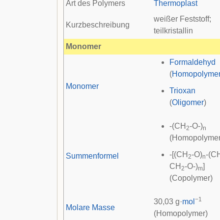
Art des Polymers
Thermoplast
weißer Feststoff;
Kurzbeschreibung
teilkristallin
Monomer
Formaldehyd
(
Homopolyme
Monomer
Trioxan
(
Oligomer
)
-(CH
-O-)
2
n
(Homopolymer
-[(CH
-O)
-(C
Summenformel
2
n
CH
-O-)
]
2
m
(Copolymer)
−1
30,03 g·
mol
Molare Masse
(Homopolymer)