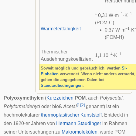
Reißdehnung)
−1
−1
* 0,31 W·m
·K
(POM-C)
Wärmeleitfähigkeit
−1
0,37 W·m
·K
(POM-H)
Thermischer
−4
−1
1,1 10
·K
Ausdehnungskoeffizient
Soweit möglich und gebräuchlich, werden
SI-
Einheiten
verwendet. Wenn nicht anders vermerkt,
gelten die angegebenen Daten bei
Standardbedingungen
.
Polyoxymethylen
(
Kurzzeichen
POM
, auch
Polyacetal,
[
1
]
[
2
]
Polyformaldehyd
oder bloß
Acetal
genannt) ist ein
hochmolekularer
thermoplastischer
Kunststoff
. Entdeckt in
den 1920-er Jahren von
Hermann Staudinger
im Rahmen
seiner Untersuchungen zu
Makromolekülen
, wurde POM