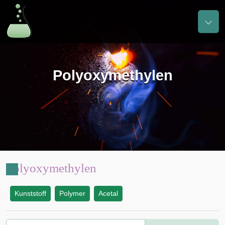
Polyoxymethylen
Polyoxymethylen
Kunststoff
Polymer
Acetal
: