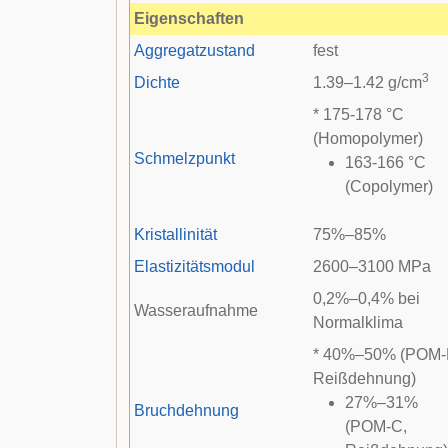
Eigenschaften
Aggregatzustand
fest
3
Dichte
1.39–1.42 g/cm
* 175-178 °C
(Homopolymer)
Schmelzpunkt
163-166 °C
(Copolymer)
Kristallinität
75%–85%
Elastizitätsmodul
2600–3100 MPa
0,2%–0,4% bei
Wasseraufnahme
Normalklima
* 40%–50% (POM-
Reißdehnung)
27%–31%
Bruchdehnung
(POM-C,