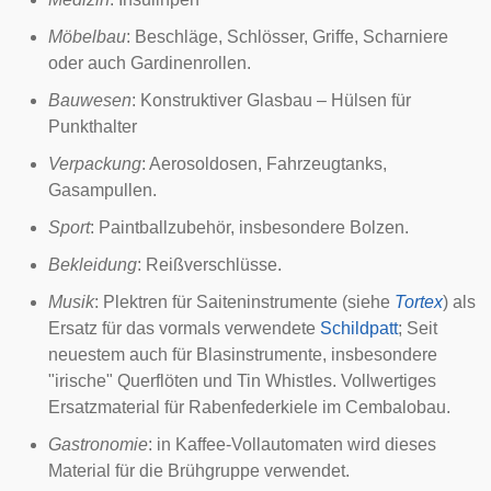
Möbelbau
:
Beschläge
,
Schlösser
,
Griffe
,
Scharniere
oder auch
Gardinenrollen
.
Bauwesen
: Konstruktiver Glasbau – Hülsen für
Punkthalter
Verpackung
:
Aerosoldosen
,
Fahrzeugtanks
,
Gasampullen.
Sport
:
Paintballzubehör
, insbesondere Bolzen.
Bekleidung
:
Reißverschlüsse
.
Musik
:
Plektren
für Saiteninstrumente (siehe
Tortex
) als
Ersatz für das vormals verwendete
Schildpatt
; Seit
neuestem auch für Blasinstrumente, insbesondere
"irische" Querflöten und
Tin Whistles
. Vollwertiges
Ersatzmaterial für Rabenfederkiele im Cembalobau.
Gastronomie
: in Kaffee-Vollautomaten wird dieses
Material für die Brühgruppe verwendet.