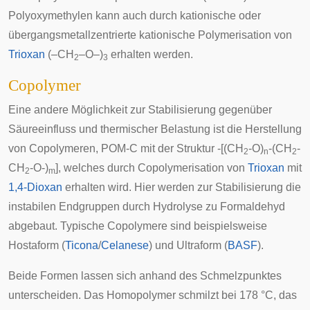
Polyoxymethylen kann auch durch kationische oder
übergangsmetallzentrierte kationische Polymerisation von
Trioxan
(–CH
–O–)
erhalten werden.
2
3
Copolymer
Eine andere Möglichkeit zur Stabilisierung gegenüber
Säureeinfluss und thermischer Belastung ist die Herstellung
von Copolymeren, POM-C mit der Struktur -[(CH
-O)
-(CH
-
2
n
2
CH
-O-)
], welches durch Copolymerisation von
Trioxan
mit
2
m
1,4-Dioxan
erhalten wird. Hier werden zur Stabilisierung die
instabilen Endgruppen durch Hydrolyse zu Formaldehyd
abgebaut. Typische Copolymere sind beispielsweise
Hostaform (
Ticona
/
Celanese
) und Ultraform (
BASF
).
Beide Formen lassen sich anhand des Schmelzpunktes
unterscheiden. Das Homopolymer schmilzt bei 178 °C, das