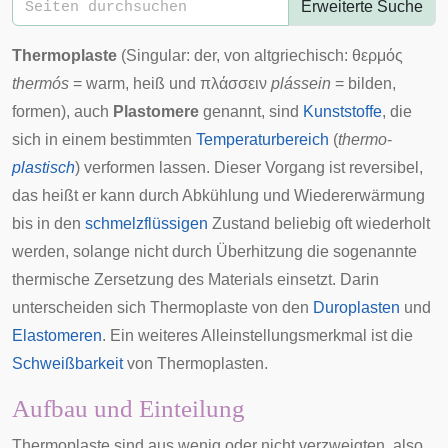
Erweiterte Suche
Thermoplaste
(Singular: der, von
altgriechisch
:
θερμός
thermós
= warm, heiß und
πλάσσειν
plássein
= bilden,
formen), auch
Plastomere
genannt, sind
Kunststoffe
, die
sich in einem bestimmten
Temperaturbereich
(
thermo
-
plastisch
) verformen lassen. Dieser Vorgang ist reversibel,
das heißt er kann durch Abkühlung und Wiedererwärmung
bis in den
schmelzflüssigen
Zustand beliebig oft wiederholt
werden, solange nicht durch Überhitzung die sogenannte
thermische Zersetzung
des Materials einsetzt. Darin
unterscheiden sich Thermoplaste von den
Duroplasten
und
Elastomeren
. Ein weiteres Alleinstellungsmerkmal ist die
Schweißbarkeit
von Thermoplasten.
Aufbau und Einteilung
Thermoplaste sind aus wenig oder nicht verzweigten, also