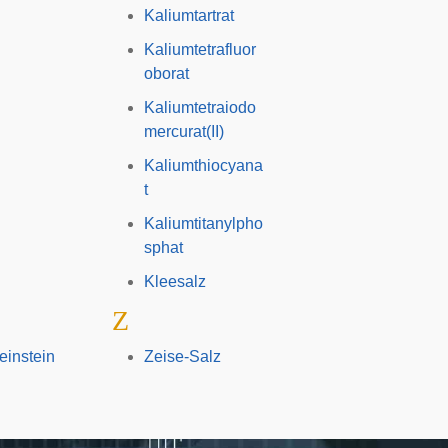
Kaliumtartrat
Kaliumtetrafluor
oborat
Kaliumtetraiodo
mercurat(II)
Kaliumthiocyana
t
Kaliumtitanylpho
sphat
Kleesalz
Z
instein
Zeise-Salz