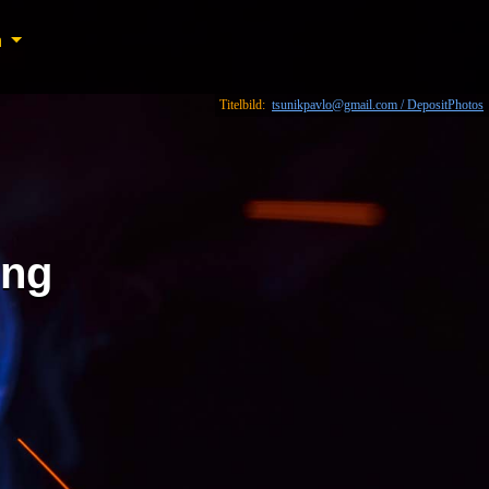
n
n
Titelbild:
tsunikpavlo@gmail.com / DepositPhotos
ung