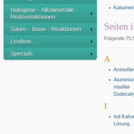
Kaliummi
Halogene - Alkalimetalle -
Redoxreaktionen
Seiten 
Säure - Base - Reaktionen
Folgende 75 S
Lexikon
Specials
A
Acesulfa
Aluminiu
msulfat-
Dodecahy
I
Iod-Kaliu
Lösung