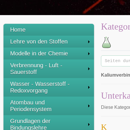
Kategor
Home
Lehre von den Stoffen
:
Modelle in der Chemie
Verbrennung - Luft -
Sauerstoff
Kaliumverbi
Wasser - Wasserstoff -
Redoxvorgang
Unterka
Atombau und
Diese Kategori
Periodensystem
Grundlagen der
K
Bindungslehre