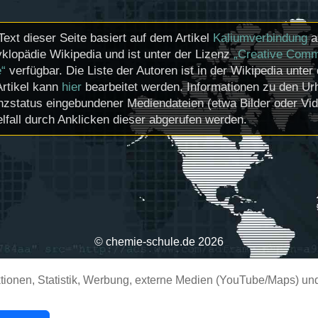
Text dieser Seite basiert auf dem Artikel
Kaliumverbindung
a
klopädie Wikipedia und ist unter der Lizenz
„Creative Comm
e“
verfügbar. Die Liste der Autoren ist in der Wikipedia unter
Artikel kann
hier
bearbeitet werden. Informationen zu den U
nzstatus eingebundener Mediendateien (etwa Bilder oder Vi
lfall durch Anklicken dieser abgerufen werden.
© chemie-schule.de 2026
ionen, Statistik, Werbung, externe Medien (YouTube/Maps) und 