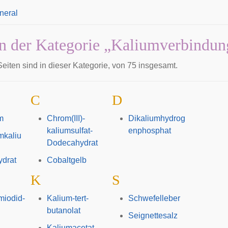
neral
in der Kategorie „Kaliumverbindun
eiten sind in dieser Kategorie, von 75 insgesamt.
C
D
m
Chrom(III)-
Dikaliumhydrog
kaliumsulfat-
enphosphat
mkaliu
Dodecahydrat
drat
Cobaltgelb
K
S
miodid-
Kalium-tert-
Schwefelleber
butanolat
Seignettesalz
Kaliumacetat