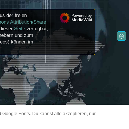
us der freien
ons Attribution/Share
 dieser
Seite
verfügbar,
rhebern und zum
deos) können im
Google Fonts. Du kannst alle akzeptieren, nur