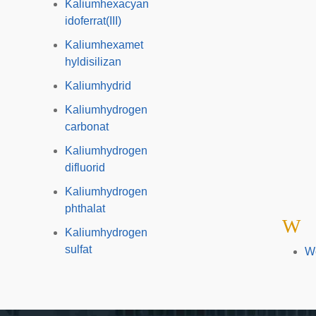
Kaliumhexacyan
idoferrat(III)
Kaliumhexamet
hyldisilizan
Kaliumhydrid
Kaliumhydrogen
carbonat
Kaliumhydrogen
difluorid
Kaliumhydrogen
phthalat
W
Kaliumhydrogen
sulfat
We