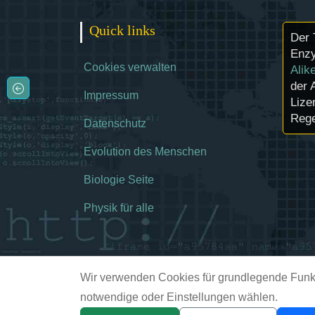
Quick links
Der 
Enzy
Cookies verwalten
Alik
der 
Impressum
Lize
Rege
Datenschutz
Evolution des Menschen
Biologie Seite
Physik für alle
Wir verwenden Cookies für grundlegende Funkt
notwendige oder Einstellungen wählen.