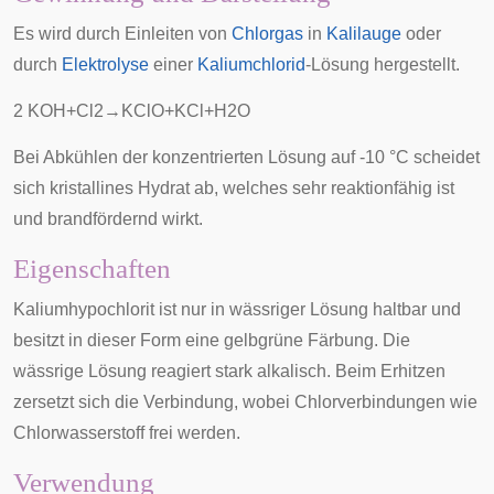
Es wird durch Einleiten von
Chlorgas
in
Kalilauge
oder
durch
Elektrolyse
einer
Kaliumchlorid
-Lösung hergestellt.
2
K
O
H
+
C
l
2
→
K
C
l
O
+
K
C
l
+
H
2
O
Bei Abkühlen der konzentrierten Lösung auf -10 °C scheidet
sich kristallines Hydrat ab, welches sehr reaktionfähig ist
und brandfördernd wirkt.
Eigenschaften
Kaliumhypochlorit ist nur in wässriger Lösung haltbar und
besitzt in dieser Form eine gelbgrüne Färbung. Die
wässrige Lösung reagiert stark alkalisch. Beim Erhitzen
zersetzt sich die Verbindung, wobei Chlorverbindungen wie
Chlorwasserstoff frei werden.
Verwendung