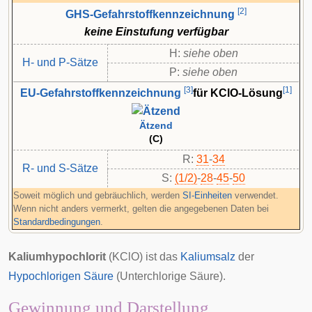
[
2
]
GHS-Gefahrstoffkennzeichnung
keine Einstufung verfügbar
H:
siehe oben
H- und P-Sätze
P:
siehe oben
[
3
]
[
1
]
EU-Gefahrstoffkennzeichnung
für KClO-Lösung
Ätzend
(C)
R:
31
-
34
R- und S-Sätze
S:
(1/2)
-
28
-
45
-
50
Soweit möglich und gebräuchlich, werden
SI-Einheiten
verwendet.
Wenn nicht anders vermerkt, gelten die angegebenen Daten bei
Standardbedingungen
.
Kaliumhypochlorit
(KClO) ist das
Kaliumsalz
der
Hypochlorigen Säure
(Unterchlorige Säure).
Gewinnung und Darstellung