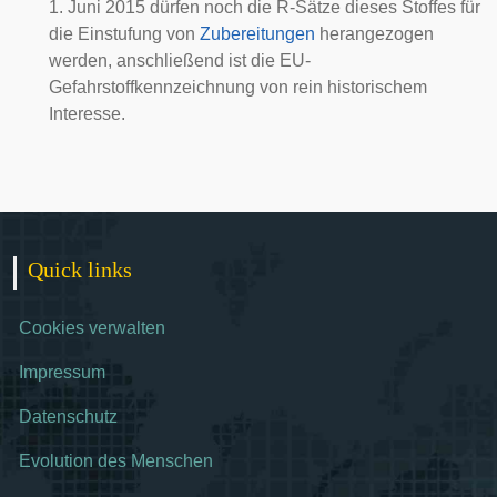
1. Juni 2015 dürfen noch die R-Sätze dieses Stoffes für
die Einstufung von
Zubereitungen
herangezogen
werden, anschließend ist die EU-
Gefahrstoffkennzeichnung von rein historischem
Interesse.
Quick links
Cookies verwalten
Impressum
Datenschutz
Evolution des Menschen