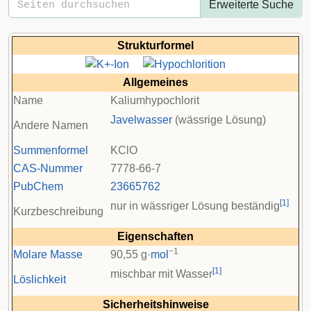
Erweiterte Suche
Strukturformel
Allgemeines
Name
Kaliumhypochlorit
Javelwasser
(wässrige Lösung)
Andere Namen
Summenformel
KClO
CAS-Nummer
7778-66-7
PubChem
23665762
[
1
]
nur in wässriger Lösung beständig
Kurzbeschreibung
Eigenschaften
−1
Molare Masse
90,55 g·
mol
[
1
]
mischbar mit Wasser
Löslichkeit
Sicherheitshinweise