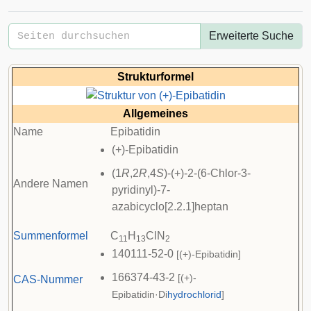
Erweiterte Suche
Strukturformel
Allgemeines
Name
Epibatidin
(+)-Epibatidin
(1
R
,2
R
,4
S
)-(+)-2-(6-Chlor-3-
Andere Namen
pyridinyl)-7-
azabicyclo[2.2.1]heptan
Summenformel
C
H
ClN
11
13
2
140111-52-0
[(+)-Epibatidin]
166374-43-2
[(+)-
CAS-Nummer
Epibatidin·Di
hydrochlorid
]