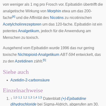
von weniger als 1 mg pro Frosch vor. Epibatidin übertrifft die
analgetische Wirkung
von
Morphin
etwa um das 200-
[
4
]
fache
und die Affinität des
Nicotins
zu nicotinischen
Acetylcholin
rezeptoren
um das 120-fache. Epibatidin ist ein
potentes
Analgetikum
, jedoch für die Anwendung am
Menschen zu toxisch.
Ausgehend vom Epibatidin wurde 1996 das nur gering
toxische
Nichtopioid-Analgetikum
ABT-594
entwickelt, das
[
5
]
zu den
Azetidinen
zählt.
Siehe auch
Azetidin-2-carbonsäure
Einzelnachweise
1,0
1,1
1,2
1,3
1,4
1,5
↑
Datenblatt
(+)-Epibatidine
dihydrochloride
bei Sigma-Aldrich, abgerufen am 30.