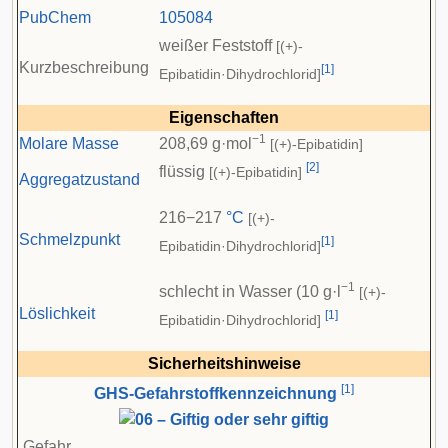
PubChem
105084
weißer Feststoff
[(+)-
Kurzbeschreibung
[
1
]
Epibatidin·Dihydrochlorid]
Eigenschaften
−1
Molare Masse
208,69 g·mol
[(+)-Epibatidin]
[
2
]
flüssig
[(+)-Epibatidin]
Aggregatzustand
216−217
°C
[(+)-
Schmelzpunkt
[
1
]
Epibatidin·Dihydrochlorid]
−1
schlecht in Wasser (10 g·l
[(+)-
Löslichkeit
[
1
]
Epibatidin·Dihydrochlorid]
Sicherheitshinweise
[
1
]
GHS-Gefahrstoffkennzeichnung
Gefahr