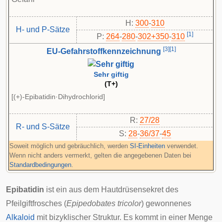
H:
300
-
310
H- und P-Sätze
[
1
]
P:
264
-​
280
-​
302+350
-​
310
[
3
]
[
1
]
EU-Gefahrstoffkennzeichnung
Sehr giftig
(T+)
[(+)-Epibatidin·Dihydrochlorid]
R:
27/28
R- und S-Sätze
S:
28
-
36/37
-
45
Soweit möglich und gebräuchlich, werden
SI-Einheiten
verwendet.
Wenn nicht anders vermerkt, gelten die angegebenen Daten bei
Standardbedingungen
.
Epibatidin
ist ein aus dem Hautdrüsensekret des
Pfeilgiftfrosches
(
Epipedobates tricolor
) gewonnenes
Alkaloid
mit bizyklischer Struktur. Es kommt in einer Menge