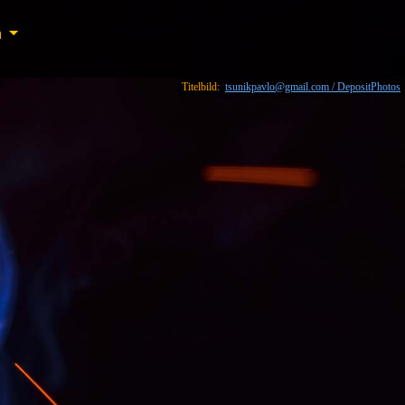
n
n
Titelbild:
tsunikpavlo@gmail.com / DepositPhotos