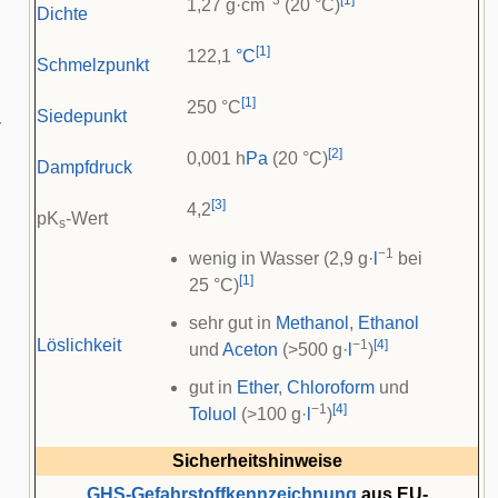
−3
[
1
]
1,27 g·cm
(20 °C)
Dichte
[
1
]
122,1
°C
Schmelzpunkt
[
1
]
250 °C
Siedepunkt
r
[
2
]
0,001 h
Pa
(20 °C)
Dampfdruck
[
3
]
4,2
pK
-Wert
s
−1
wenig in Wasser (2,9 g·
l
bei
[
1
]
25 °C)
sehr gut in
Methanol
,
Ethanol
Löslichkeit
−1
[
4
]
und
Aceton
(>500 g·
l
)
gut in
Ether
,
Chloroform
und
−1
[
4
]
Toluol
(>100 g·
l
)
Sicherheitshinweise
GHS-Gefahrstoffkennzeichnung
aus EU-