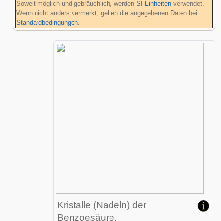
Soweit möglich und gebräuchlich, werden
SI-Einheiten
verwendet.
Wenn nicht anders vermerkt, gelten die angegebenen Daten bei
Standardbedingungen
.
Kristalle (Nadeln) der
Benzoesäure.