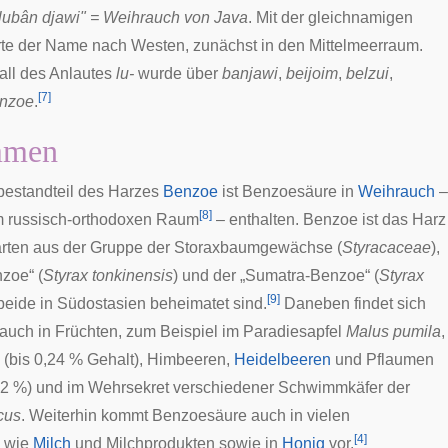
lubân djawi" = Weihrauch von
Java
. Mit der gleichnamigen
e der Name nach Westen, zunächst in den Mittelmeerraum.
all des Anlautes
lu-
wurde über
banjawi
,
beijoim
,
belzui
,
[
7
]
nzoe
.
mmen
bestandteil des Harzes
Benzoe
ist Benzoesäure in
Weihrauch
–
[
8
]
m
russisch-orthodoxen
Raum
– enthalten. Benzoe ist das Harz
rten aus der Gruppe der
Storaxbaumgewächse
(
Styracaceae
),
nzoe
“ (
Styrax tonkinensis
) und der „
Sumatra-Benzoe
“ (
Styrax
[
9
]
 beide in Südostasien beheimatet sind.
Daneben findet sich
uch in Früchten, zum Beispiel im Paradiesapfel
Malus pumila
,
(bis 0,24 % Gehalt),
Himbeeren
,
Heidelbeeren
und
Pflaumen
,2 %) und im
Wehrsekret
verschiedener
Schwimmkäfer
der
cus
. Weiterhin kommt Benzoesäure auch in vielen
[
4
]
n wie
Milch
und
Milchprodukten
sowie in
Honig
vor.