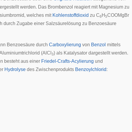
ergestellt werden. Das Brombenzol reagiert mit Magnesium zu
iumbromid, welches mit
Kohlenstoffdioxid
zu C
H
COOMgBr
6
5
ch durch Zugabe einer Salzsäurelösung zu Benzoesäure
kann Benzoesäure durch
Carboxylierung
von
Benzol
mittels
Aluminiumtrichlorid
(AlCl
) als Katalysator dargestellt werden.
3
n besteht aus einer
Friedel-Crafts-Acylierung
und
er
Hydrolyse
des Zwischenprodukts
Benzoylchlorid
: