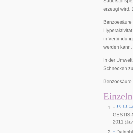
Sauerstoffspe
erzeugt wird. 
Benzoesäure
Hyperaktivität
in Verbindung
werden kann, i
In der
Umwelt
Schnecken zu 
Benzoesäure 
Einzeln
1,0
1,1
1,
↑
GESTIS-S
2011
(Jav
↑
Datenbl