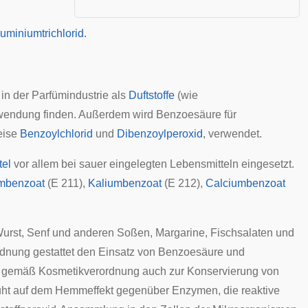
 in der Parfümindustrie als
Duftstoffe
(wie
wendung finden. Außerdem wird Benzoesäure für
eise
Benzoylchlorid
und
Dibenzoylperoxid
, verwendet.
tel
vor allem bei sauer eingelegten Lebensmitteln eingesetzt.
umbenzoat
(E 211),
Kaliumbenzoat
(E 212),
Calciumbenzoat
 Wurst, Senf und anderen Soßen, Margarine, Fischsalaten und
rdnung
gestattet den Einsatz von Benzoesäure und
st gemäß
Kosmetikverordnung
auch zur Konservierung von
ht auf dem Hemmeffekt gegenüber Enzymen, die reaktive