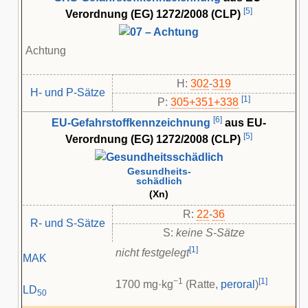
[
5
]
Verordnung (EG) 1272/2008 (CLP)
Achtung
H:
302
-
319
H- und P-Sätze
[
1
]
P:
305+351+338
[
6
]
EU-Gefahrstoffkennzeichnung
aus EU-
[
5
]
Verordnung (EG) 1272/2008 (CLP)
Gesundheits-
schädlich
(Xn)
R:
22
-
36
R- und S-Sätze
S:
keine S-Sätze
[
1
]
nicht festgelegt
MAK
−1
[
1
]
1700 mg·kg
(Ratte,
peroral
)
LD
50