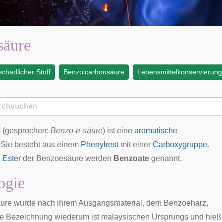
säure
chädlicher Stoff
Benzolcarbonsäure
Lebensmittelkonservierung
e
(gesprochen:
Benzo-e-säure
) ist eine
aromatische
. Sie besteht aus einem
Phenylrest
mit einer
Carboxygruppe
.
d
Ester
der Benzoesäure werden
Benzoate
genannt.
ogie
ure wurde nach ihrem Ausgangsmaterial, dem
Benzoeharz
,
se Bezeichnung wiederum ist
malaysischen
Ursprungs und hieß