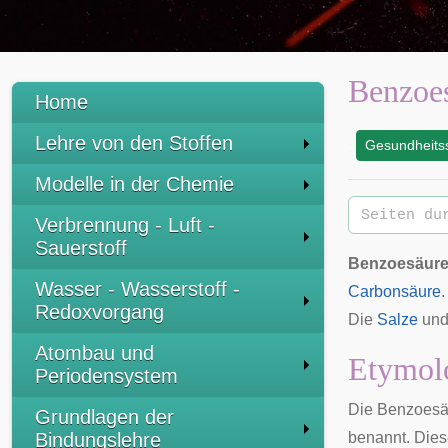
Benzoe
Home
Lehre von den Stoffen
Gesundheitss
:
Modelle in der Chemie
Verbrennung - Luft -
Sauerstoff
Benzoesäur
Wasser - Wasserstoff -
Carbonsäure
Redoxvorgang
Die
Salze
un
Atombau und
Etymol
Periodensystem
Die Benzoesä
Grundlagen der
Bindungslehre
benannt. Die