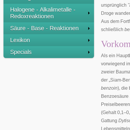
ursprünglich
"
Halogene - Alkalimetalle -
Droge wandert
Redoxreaktionen
Aus dem Fortf
Säure - Base - Reaktionen
schließlich
be
Lexikon
Vorko
Specials
Als ein Haupt
vorwiegend i
zweier Bauma
der „
Siam-Be
benzoin
), die
Benzoesäure a
Preiselbeeren
(Gehalt 0,1–0
Gattung
Dytis
Lebensmittel