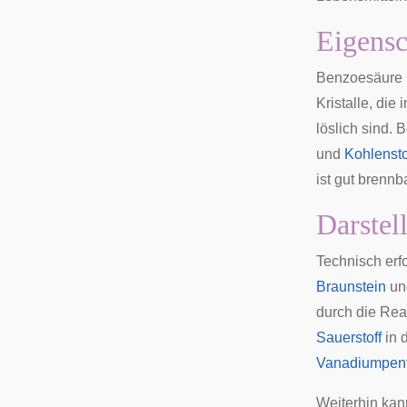
Eigensc
Benzoesäure b
Kristalle, di
löslich sind.
und
Kohlensto
ist gut brennba
Darstel
Technisch erf
Braunstein
u
durch die Rea
Sauerstoff
in 
Vanadiumpent
Weiterhin ka