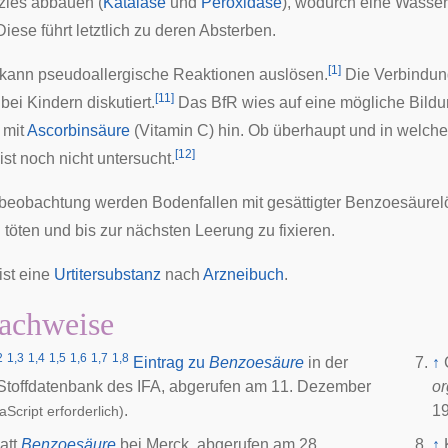
zies abbauen (
Katalase
und
Peroxidase
), wodurch eine Wasse
Diese führt letztlich zu deren Absterben.
[
1
]
 kann
pseudoallergische
Reaktionen auslösen.
Die Verbindun
[
11
]
 bei Kindern diskutiert.
Das
BfR
wies auf eine mögliche Bild
 mit
Ascorbinsäure
(Vitamin C) hin. Ob überhaupt und in welch
[
12
]
st noch nicht untersucht.
beobachtung
werden
Bodenfallen
mit gesättigter Benzoesäurel
töten und bis zur nächsten Leerung zu fixieren.
ist eine
Urtitersubstanz
nach
Arzneibuch
.
achweise
2
1,3
1,4
1,5
1,6
1,7
1,8
Eintrag zu
Benzoesäure
in der
↑
toffdatenbank des
IFA
, abgerufen am 11. Dezember
or
.
19
aScript erforderlich)
att
Benzoesäure
bei Merck, abgerufen am 28.
↑