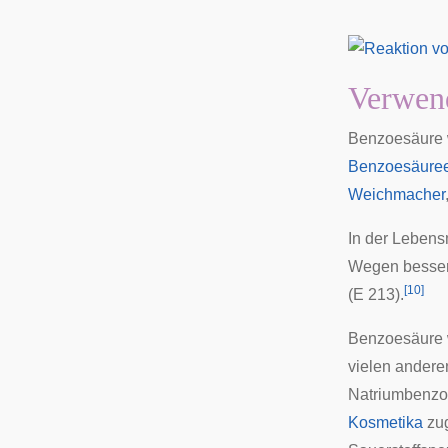
Verwen
Benzoesäure w
Benzoesäuree
Weichmacher
In der Lebens
Wegen bessere
[
10
]
(E 213).
Benzoesäure w
vielen andere
Natriumbenzoa
Kosmetika
zug