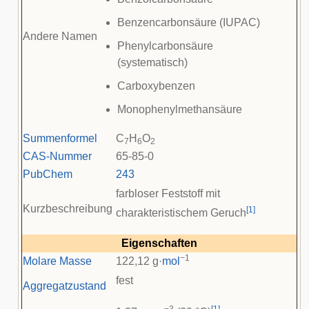
Benzencarbonsäure (IUPAC)
Andere Namen
Phenylcarbonsäure
(systematisch)
Carboxybenzen
Monophenylmethansäure
Summenformel
C
H
O
7
6
2
CAS-Nummer
65-85-0
PubChem
243
farbloser Feststoff mit
Kurzbeschreibung
[
1
]
charakteristischem Geruch
Eigenschaften
−1
Molare Masse
122,12 g·
mol
fest
Aggregatzustand