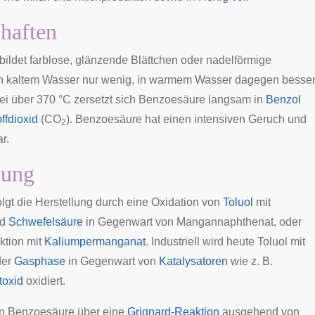
haften
ildet farblose, glänzende Blättchen oder nadelförmige
e in kaltem Wasser nur wenig, in warmem Wasser dagegen besse
 Bei über 370 °C zersetzt sich Benzoesäure langsam in
Benzol
ffdioxid
(CO
). Benzoesäure hat einen intensiven Geruch und
2
r.
lung
olgt die Herstellung durch eine Oxidation von
Toluol
mit
nd
Schwefelsäure
in Gegenwart von
Mangannaphthenat
, oder
ktion mit
Kaliumpermanganat
. Industriell wird heute Toluol mit
der
Gasphase
in Gegenwart von
Katalysatoren
wie z. B.
oxid
oxidiert.
nn Benzoesäure über eine
Grignard-Reaktion
ausgehend von