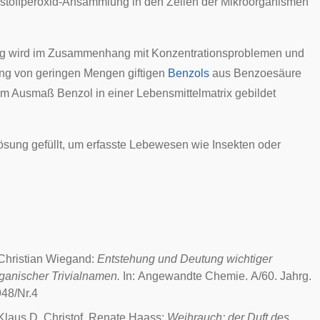
rstoffperoxid-Ansammlung in den Zellen der Mikroorganismen
g wird im Zusammenhang mit Konzentrationsproblemen und
ung von geringen Mengen giftigen
Benzols
aus Benzoesäure
em Ausmaß Benzol in einer Lebensmittelmatrix gebildet
ösung gefüllt, um erfasste Lebewesen wie Insekten oder
Christian Wiegand:
Entstehung und Deutung wichtiger
ganischer Trivialnamen.
In: Angewandte Chemie. A/60. Jahrg.
48/Nr.4
Klaus D. Christof, Renate Haass:
Weihrauch: der Duft des