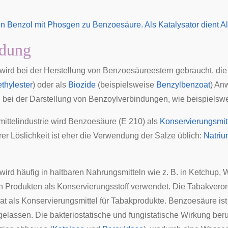
dung
ird bei der Herstellung von
Benzoesäureestern
gebraucht, die
thylester
) oder als
Biozide
(beispielsweise
Benzylbenzoat
) An
, bei der Darstellung von Benzoylverbindungen, wie beispielsw
mittelindustrie wird Benzoesäure (E 210) als
Konservierungsmit
r Löslichkeit ist eher die Verwendung der Salze üblich:
Natri
ird häufig in haltbaren Nahrungsmitteln wie z. B. in Ketchup,
n Produkten als Konservierungsstoff verwendet. Die
Tabakvero
t als Konservierungsmittel für Tabakprodukte. Benzoesäure i
elassen. Die
bakteriostatische
und
fungistatische
Wirkung beru