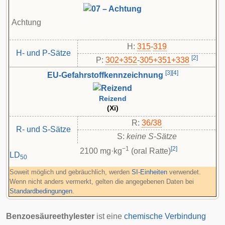
Achtung
H:
315
-
319
H- und P-Sätze
[
2
]
P:
302+352
-​
305+351+338
[
3
]
[
4
]
EU-Gefahrstoffkennzeichnung
Reizend
(Xi)
R:
36/38
R- und S-Sätze
S:
keine S-Sätze
−1
[
2
]
2100 mg·kg
(oral Ratte)
LD
50
Soweit möglich und gebräuchlich, werden
SI-Einheiten
verwendet.
Wenn nicht anders vermerkt, gelten die angegebenen Daten bei
Standardbedingungen
.
Benzoesäureethylester
ist eine
chemische Verbindung