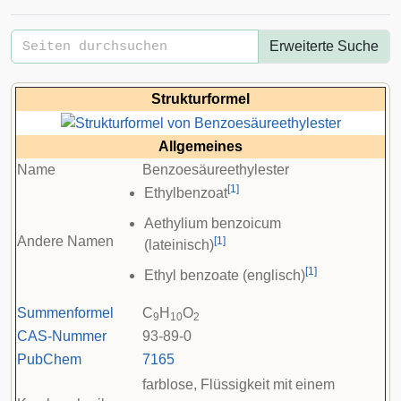
Erweiterte Suche
Strukturformel
Allgemeines
Name
Benzoesäureethylester
[
1
]
Ethylbenzoat
Aethylium benzoicum
Andere Namen
[
1
]
(lateinisch)
[
1
]
Ethyl benzoate (englisch)
Summenformel
C
H
O
9
10
2
CAS-Nummer
93-89-0
PubChem
7165
farblose, Flüssigkeit mit einem