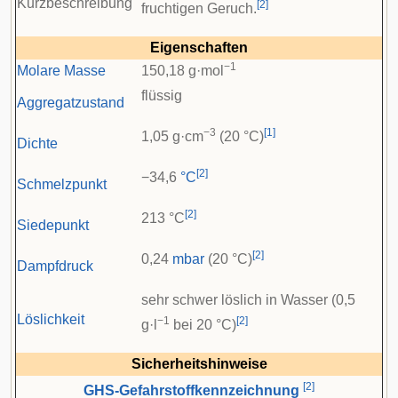
Kurzbeschreibung
[
2
]
fruchtigen Geruch.
Eigenschaften
−1
Molare Masse
150,18 g·mol
flüssig
Aggregatzustand
−3
[
1
]
1,05 g·cm
(20 °C)
Dichte
[
2
]
−34,6
°C
Schmelzpunkt
[
2
]
213 °C
Siedepunkt
[
2
]
0,24
mbar
(20 °C)
Dampfdruck
sehr schwer löslich in Wasser (0,5
Löslichkeit
−1
[
2
]
g·l
bei 20 °C)
Sicherheitshinweise
[
2
]
GHS-Gefahrstoffkennzeichnung