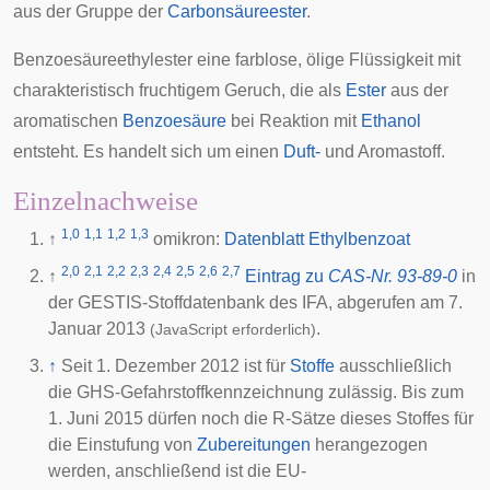
aus der Gruppe der
Carbonsäureester
.
Benzoesäureethylester eine farblose, ölige Flüssigkeit mit
charakteristisch fruchtigem Geruch, die als
Ester
aus der
aromatischen
Benzoesäure
bei Reaktion mit
Ethanol
entsteht. Es handelt sich um einen
Duft-
und
Aromastoff
.
Einzelnachweise
1,0
1,1
1,2
1,3
↑
omikron:
Datenblatt Ethylbenzoat
2,0
2,1
2,2
2,3
2,4
2,5
2,6
2,7
↑
Eintrag zu
CAS-Nr. 93-89-0
in
der GESTIS-Stoffdatenbank des
IFA
, abgerufen am 7.
Januar 2013
.
(JavaScript erforderlich)
↑
Seit 1. Dezember 2012 ist für
Stoffe
ausschließlich
die GHS-Gefahrstoffkennzeichnung zulässig. Bis zum
1. Juni 2015 dürfen noch die R-Sätze dieses Stoffes für
die Einstufung von
Zubereitungen
herangezogen
werden, anschließend ist die EU-