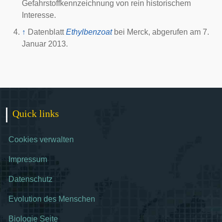
Gefahrstoffkennzeichnung von rein historischem
Interesse.
↑
Datenblatt
Ethylbenzoat
bei Merck, abgerufen am 7.
Januar 2013.
Quick links
Cookies verwalten
Impressum
Datenschutz
Evolution des Menschen
Biologie Seite