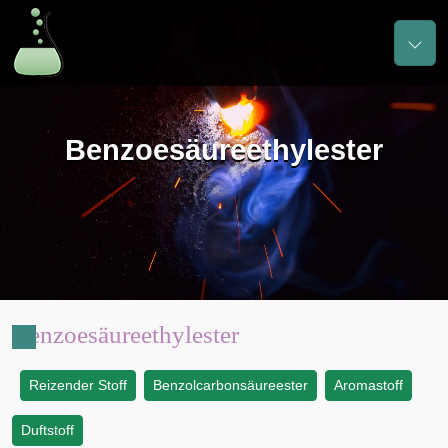
Benzoesäureethylester
Benzoesäureethylester
Reizender Stoff
Benzolcarbonsäureester
Aromastoff
:
Duftstoff