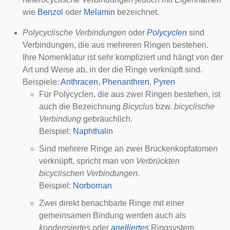
wie
Benzol
oder
Melamin
bezeichnet.
Polycyclische Verbindungen
oder
Polycyclen
sind
Verbindungen, die aus mehreren Ringen bestehen.
Ihre Nomenklatur ist sehr kompliziert und hängt von der
Art und Weise ab, in der die Ringe verknüpft sind.
Beispiele:
Anthracen
,
Phenanthren
,
Pyren
Für Polycyclen, die aus zwei Ringen bestehen, ist
auch die Bezeichnung
Bicyclus
bzw.
bicyclische
Verbindung
gebräuchlich.
Beispiel:
Naphthalin
Sind mehrere Ringe an zwei
Brückenkopfatomen
verknüpft, spricht man von
Verbrückten
bicyclischen Verbindungen
.
Beispiel:
Norbornan
Zwei direkt benachbarte Ringe mit einer
gemeinsamen Bindung werden auch als
kondensiertes
oder
anelliertes
Ringsystem