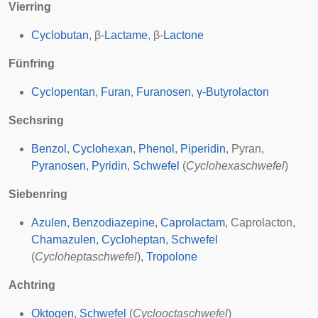
Vierring
Cyclobutan
, β-
Lactame
, β-
Lactone
Fünfring
Cyclopentan
,
Furan
,
Furanosen
,
γ-Butyrolacton
Sechsring
Benzol
,
Cyclohexan
,
Phenol
,
Piperidin
,
Pyran
,
Pyranosen
,
Pyridin
,
Schwefel
(
Cyclohexaschwefel
)
Siebenring
Azulen
,
Benzodiazepine
,
Caprolactam
,
Caprolacton
,
Chamazulen
,
Cycloheptan
,
Schwefel
(
Cycloheptaschwefel
),
Tropolone
Achtring
Oktogen
,
Schwefel
(
Cyclooctaschwefel
)