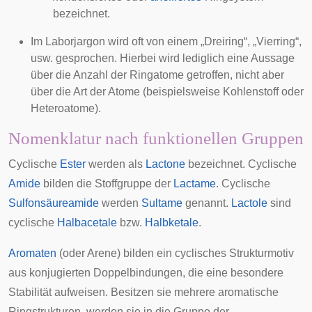
bezeichnet.
Im
Laborjargon
wird oft von einem „Dreiring“, „Vierring“,
usw. gesprochen. Hierbei wird lediglich eine Aussage
über die Anzahl der Ringatome getroffen, nicht aber
über die Art der Atome (beispielsweise Kohlenstoff oder
Heteroatome).
Nomenklatur nach funktionellen Gruppen
Cyclische
Ester
werden als
Lactone
bezeichnet. Cyclische
Amide
bilden die Stoffgruppe der
Lactame
. Cyclische
Sulfonsäureamide
werden
Sultame
genannt.
Lactole
sind
cyclische
Halbacetale
bzw.
Halbketale
.
Aromaten
(oder Arene) bilden ein cyclisches Strukturmotiv
aus konjugierten Doppelbindungen, die eine besondere
Stabilität aufweisen. Besitzen sie mehrere aromatische
Ringstrukturen, werden sie in die Gruppe der