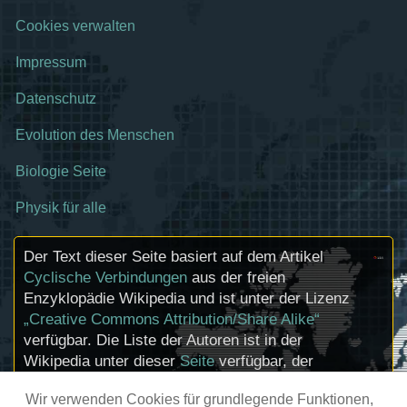
Cookies verwalten
Impressum
Datenschutz
Evolution des Menschen
Biologie Seite
Physik für alle
Der Text dieser Seite basiert auf dem Artikel
Cyclische Verbindungen
aus der freien
Enzyklopädie Wikipedia und ist unter der Lizenz
„Creative Commons Attribution/Share Alike“
verfügbar. Die Liste der Autoren ist in der
Wikipedia unter dieser
Seite
verfügbar, der
Artikel kann
hier
bearbeitet werden.
Wir verwenden Cookies für grundlegende Funktionen,
Informationen zu den Urhebern und zum