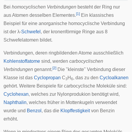
Bei
homocyclischen Verbindungen
besteht der Ring nur
[
1
]
aus Atomen desselben Elementes.
Ein klassisches
Beispiel für eine anorganische homocyclische Verbindung
ist der λ-
Schwefel
, der kronenförmige Ringe aus 8
Schwefelatomen bildet.
Verbindungen, deren ringbildenden Atome ausschließlich
Kohlenstoffatome
sind, werden
carbocyclischen
[
2
]
Verbindungen
genannt.
Die "kleinste" Verbindung dieser
Klasse ist das
Cyclopropan
C
H
, das zu den
Cycloalkanen
3
6
gehört. Weitere Beispiele für carbocyclische Moleküle sind:
Cyclohexan
, welches zur Nylonprodukion benötigt wird,
Naphthalin
, welches früher in Mottenkugeln verwendet
wurde und
Benzol
, das die
Klopffestigkeit
von Benzin
erhöht.
Wenn in mindestens einem Ring des gesamten Moleküls