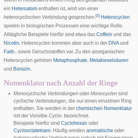
ein
Heteroatom
enthalten ist, wird von einer
[
3
]
heterocyclischen Verbindung
gesprochen.
Heterocyclen
spielen in biologischen Prozessen eine wichtige Rolle.
Alltägliche Beispiele hierfür sind etwa das
Coffein
und das
Nicotin
. Heterocyclen kommen aber auch in der
DNA
und
Farb
-, sowie
Geruchsstoffen
vor. Zu den anorganischen
Heterocyclen gehören
Metaphosphate
,
Metakieselsäuren
und
Borazin
.
Nomenklatur nach Anzahl der Ringe
Monocyclische Verbindungen
oder
Monocyclen
sind
cyclische Verbindungen, die nur einen einzelnen Ring
enthalten. Sie werden in der
chemischen Nomenklatur
mit der Vorsilbe
Cyclo-
bezeichnet.
Beispiele hierfür sind
Cyclohexan
oder
Cyclooctatetraen
. Häufig werden
aromatische
oder
heterocyclische Verbindungen jedoch mit Eigennamen