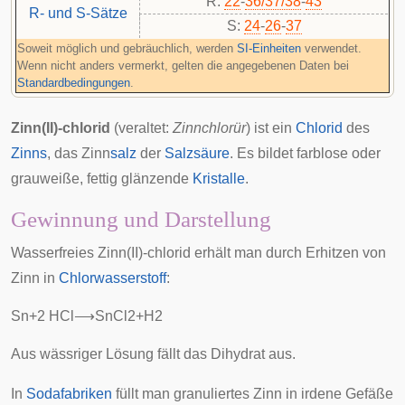
R:
22
-
36/37/38
-
43
R- und S-Sätze
S:
24
-
26
-
37
Soweit möglich und gebräuchlich, werden
SI-Einheiten
verwendet.
Wenn nicht anders vermerkt, gelten die angegebenen Daten bei
Standardbedingungen
.
Zinn(II)-chlorid
(veraltet:
Zinnchlorür
) ist ein
Chlorid
des
Zinns
, das Zinn
salz
der
Salzsäure
. Es bildet farblose oder
grauweiße, fettig glänzende
Kristalle
.
Gewinnung und Darstellung
Wasserfreies Zinn(II)-chlorid erhält man durch Erhitzen von
Zinn in
Chlorwasserstoff
:
S
n
+
2
H
C
l
⟶
S
n
C
l
2
+
H
2
Aus wässriger Lösung fällt das
Dihydrat
aus.
In
Sodafabriken
füllt man granuliertes Zinn in irdene Gefäße