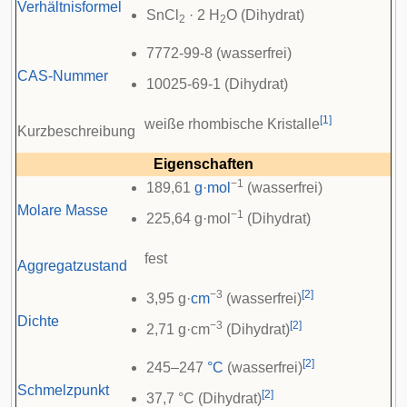
Verhältnisformel
SnCl
· 2 H
O (Dihydrat)
2
2
7772-99-8 (wasserfrei)
CAS-Nummer
10025-69-1 (Dihydrat)
[
1
]
weiße rhombische Kristalle
Kurzbeschreibung
Eigenschaften
−1
189,61
g
·
mol
(wasserfrei)
Molare Masse
−1
225,64 g·mol
(Dihydrat)
fest
Aggregatzustand
−3
[
2
]
3,95 g·
cm
(wasserfrei)
Dichte
−3
[
2
]
2,71 g·cm
(Dihydrat)
[
2
]
245–247
°C
(wasserfrei)
Schmelzpunkt
[
2
]
37,7 °C (Dihydrat)