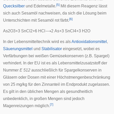
[
5
]
Quecksilber
und Edelmetalle.
Mit diesem Reagenz lässt
sich auch
Sesamöl
nachweisen, da sich die Lösung beim
[
6
]
Unterschichten mit Sesamöl rot färbt.
A
s
2
O
3
+
3
S
n
C
l
2
+
6
H
C
l
⟶
2
A
s
+
3
S
n
C
l
4
+
3
H
2
O
In der Lebensmitteltechnik wird es als
Antioxidationsmittel
,
Säuerungsmittel
und
Stabilisator
eingesetzt, wobei es
Verfärbungen bei weißen Gemüsekonserven (z.B.
Spargel
)
verhindert. In der
EU
ist es als Lebensmittelzusatzstoff der
Nummer
E 512
ausschließlich für Spargelkonserven in
Gläsern oder Dosen mit einer Höchstmengenbeschränkung
von 25 mg/kg für den Zinnanteil im Endprodukt zugelassen.
Es gilt in den üblichen Mengen als gesundheitlich
unbedenklich, in großen Mengen sind jedoch
[
7
]
Magenreizungen möglich.