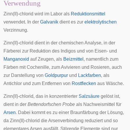
Verwendung
Zinn(II)-chlorid wird im Labor als
Reduktionsmittel
verwendet. In der
Galvanik
dient es zur
elektrolytischen
Verzinnung
.
Zinn(II)-chlorid dient in der chemischen Analyse, in der
Färberei zur Reduktion des Indigos und von Eisen- und
Manganoxid
auf Zeugen, als
Beizmittel
, namentlich zum
Färben mit
Cochenille
, zum Avivieren und Rosieren, auch
zur Darstellung von
Goldpurpur
und
Lackfarben
, als
Antichlor und zum Entfernen von
Rostflecken
aus Wäsche.
Zinn(II)-chlorid, das in konzentrierter
Salzsäure
gelöst ist,
dient in der
Bettendorfschen Probe
als Nachweismittel für
Arsen
. Dabei kommt es zu einer Braunfärbung der Lösung,
da Zinn(II)-chlorid die Arsenverbindung reduziert und so
elementares Arsen ausfällt. Störende Elemente sind nur