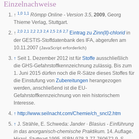
Einzelnachweise
1,0
1,1
↑
Römpp Online - Version 3.5
,
2009
, Georg
Thieme Verlag, Stuttgart.
2,0
2,1
2,2
2,3
2,4
2,5
2,6
2,7
↑
Eintrag zu
Zinn(II)-chlorid
in
der GESTIS-Stoffdatenbank des
IFA
, abgerufen am
10.11.2007
(JavaScript erforderlich)
↑
Seit 1. Dezember 2012 ist für
Stoffe
ausschließlich
die GHS-Gefahrstoffkennzeichnung zulässig. Bis zum
1. Juni 2015 dürfen noch die R-Sätze dieses Stoffes für
die Einstufung von
Zubereitungen
herangezogen
werden, anschließend ist die EU-
Gefahrstoffkennzeichnung von rein historischem
Interesse.
↑
http://www.seilnacht.com/Chemie/ch_sncl2.htm
↑
J. Strähle, E. Schweda:
Jander · Blasius - Einführung
in das anorganisch-chemische Praktikum.
14. Auflage.
Hirzel, Stuttgart 1995, ISBN 978-3-77-760672-9, S.