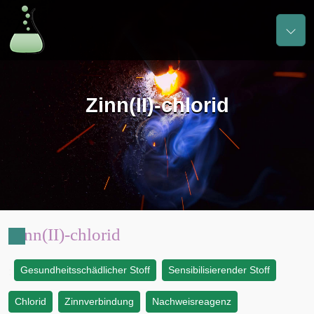
Zinn(II)-chlorid
Zinn(II)-chlorid
Gesundheitsschädlicher Stoff
Sensibilisierender Stoff
:
Chlorid
Zinnverbindung
Nachweisreagenz