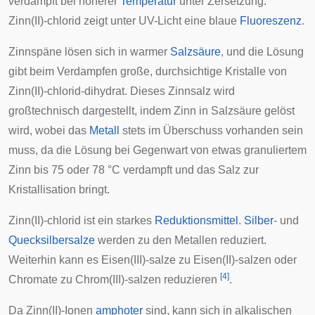
verdampft bei höherer
Temperatur
unter Zersetzung.
Zinn(II)-chlorid zeigt unter UV-Licht eine blaue
Fluoreszenz
.
Zinnspäne lösen sich in warmer
Salzsäure
, und die Lösung
gibt beim Verdampfen große, durchsichtige Kristalle von
Zinn(II)-chlorid-dihydrat. Dieses Zinnsalz wird
großtechnisch dargestellt, indem Zinn in Salzsäure gelöst
wird, wobei das
Metall
stets im Überschuss vorhanden sein
muss, da die Lösung bei Gegenwart von etwas granuliertem
Zinn bis 75 oder 78 °C verdampft und das Salz zur
Kristallisation bringt.
Zinn(II)-chlorid ist ein starkes
Reduktionsmittel
.
Silber
- und
Quecksilbersalze
werden zu den Metallen reduziert.
Weiterhin kann es Eisen(III)-salze zu Eisen(II)-salzen oder
[
4
]
Chromate zu Chrom(III)-salzen reduzieren
.
Da Zinn(II)-Ionen
amphoter
sind, kann sich in alkalischen