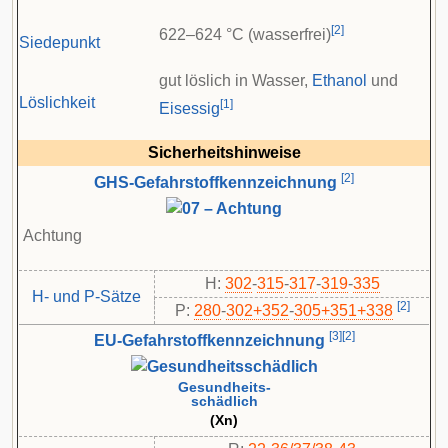
[
2
]
622–624 °C (wasserfrei)
Siedepunkt
gut löslich in Wasser,
Ethanol
und
Löslichkeit
[
1
]
Eisessig
Sicherheitshinweise
[
2
]
GHS-Gefahrstoffkennzeichnung
Achtung
H:
302
-
315
-
317
-
319
-
335
H- und P-Sätze
[
2
]
P:
280
-​
302+352
-​
305+351+338
[
3
]
[
2
]
EU-Gefahrstoffkennzeichnung
Gesundheits-
schädlich
(Xn)