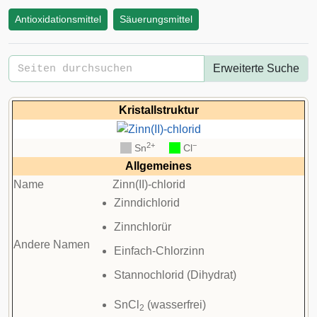
Antioxidationsmittel
Säuerungsmittel
Erweiterte Suche
Kristallstruktur
2+
−
__
Sn
__
Cl
Allgemeines
Name
Zinn(II)-chlorid
Zinndichlorid
Zinnchlorür
Andere Namen
Einfach-Chlorzinn
Stannochlorid (Dihydrat)
SnCl
(wasserfrei)
2