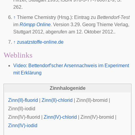
262.
↑
Thieme Chemistry (Hrsg.): Eintrag zu
Bettendorf-Test
im
Römpp Online
.
Version 3.29. Georg Thieme Verlag,
Stuttgart 2012, abgerufen am 12. Oktober 2012..
↑
zusatzstoffe-online.de
Weblinks
Video: Bettendorf'scher Arsennachweis im Experiment
mit Erklärung
Zinnhalogenide
Zinn(II)-fluorid
|
Zinn(II)-chlorid
|
Zinn(II)-bromid
|
Zinn(II)-iodid
Zinn(IV)-fluorid
|
Zinn(IV)-chlorid
|
Zinn(IV)-bromid
|
Zinn(IV)-iodid