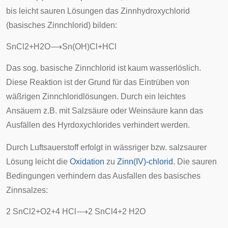
bis leicht sauren Lösungen das Zinnhydroxychlorid
(basisches Zinnchlorid) bilden:
S
n
C
l
2
+
H
2
O
⟶
S
n
(
O
H
)
C
l
+
H
C
l
Das sog. basische Zinnchlorid ist kaum wasserlöslich.
Diese Reaktion ist der Grund für das Eintrüben von
wäßrigen Zinnchloridlösungen. Durch ein leichtes
Ansäuern z.B. mit Salzsäure oder Weinsäure kann das
Ausfällen des Hyrdoxychlorides verhindert werden.
Durch Luftsauerstoff erfolgt in wässriger bzw. salzsaurer
Lösung leicht die
Oxidation
zu
Zinn(IV)-chlorid
. Die sauren
Bedingungen verhindern das Ausfallen des basisches
Zinnsalzes:
2
S
n
C
l
2
+
O
2
+
4
H
C
l
⟶
2
S
n
C
l
4
+
2
H
2
O