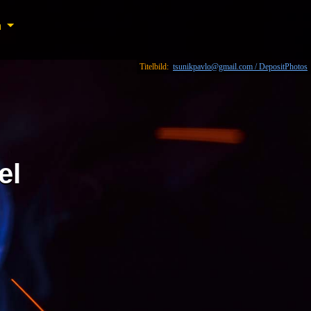
n
n
Titelbild:
tsunikpavlo@gmail.com / DepositPhotos
el