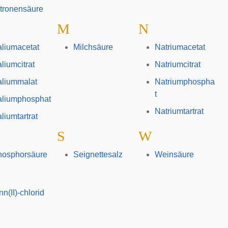
tronensäure
M
N
liumacetat
Milchsäure
Natriumacetat
liumcitrat
Natriumcitrat
aliummalat
Natriumphospha
t
aliumphosphat
Natriumtartrat
liumtartrat
S
W
hosphorsäure
Seignettesalz
Weinsäure
nn(II)-chlorid