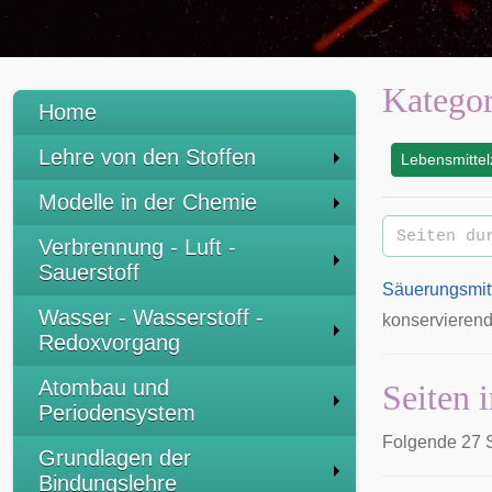
Kategor
Home
Lehre von den Stoffen
Lebensmittel
:
Modelle in der Chemie
Verbrennung - Luft -
Sauerstoff
Säuerungsmit
Wasser - Wasserstoff -
konservierend
Redoxvorgang
Atombau und
Seiten 
Periodensystem
Folgende 27 S
Grundlagen der
Bindungslehre