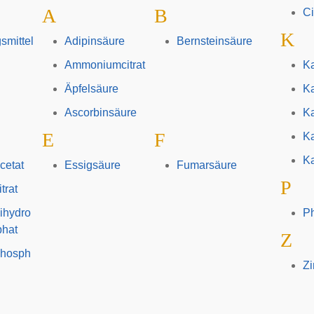
A
B
Ci
K
smittel
Adipinsäure
Bernsteinsäure
Ammoniumcitrat
Ka
Äpfelsäure
Ka
Ascorbinsäure
K
E
F
K
Ka
cetat
Essigsäure
Fumarsäure
P
trat
ihydro
P
hat
Z
phosph
Zi