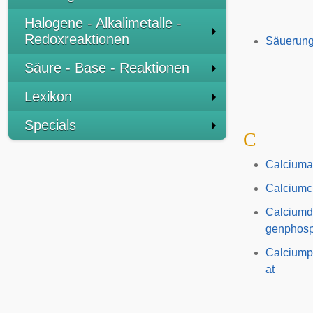
Halogene - Alkalimetalle -
Redoxreaktionen
Säuerung
Säure - Base - Reaktionen
Lexikon
Specials
C
Calciuma
Calciumci
Calciumd
genphosp
Calcium
at