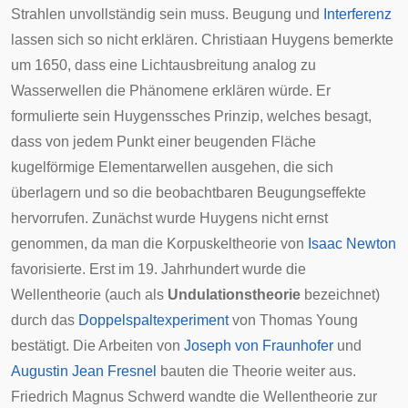
Strahlen
unvollständig sein muss. Beugung und
Interferenz
lassen sich so nicht erklären.
Christiaan Huygens
bemerkte
um 1650, dass eine Lichtausbreitung analog zu
Wasserwellen die Phänomene erklären würde. Er
formulierte sein
Huygenssches Prinzip
, welches besagt,
dass von jedem Punkt einer beugenden Fläche
kugelförmige
Elementarwellen
ausgehen, die sich
überlagern und so die beobachtbaren Beugungseffekte
hervorrufen. Zunächst wurde Huygens nicht ernst
genommen, da man die
Korpuskeltheorie
von
Isaac Newton
favorisierte. Erst im
19. Jahrhundert
wurde die
Wellentheorie (auch als
Undulationstheorie
bezeichnet)
durch das
Doppelspaltexperiment
von
Thomas Young
bestätigt. Die Arbeiten von
Joseph von Fraunhofer
und
Augustin Jean Fresnel
bauten die Theorie weiter aus.
Friedrich Magnus Schwerd
wandte die Wellentheorie zur