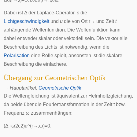
Dabei ist
Δ
der
Laplace-Operator
,
c
die
Lichtgeschwindigkeit
und
u
die von Ort
r
→
und Zeit
t
abhängende Wellenfunktion. Die Wellenfunktion kann
dabei entweder
skalar
oder
vektoriell
sein. Die vektorielle
Beschreibung des Lichts ist notwendig, wenn die
Polarisation
eine Rolle spielt, ansonsten ist die skalare
Beschreibung die einfachere.
Übergang zur Geometrischen Optik
→
Hauptartikel
:
Geometrische Optik
Die Wellengleichung ist äquivalent zur
Helmholtzgleichung
,
da beide über die
Fouriertransformation
in der Zeit
t
bzw.
Frequenz
ω
zusammenhängen:
(
Δ
+
ω
2
c
2
)
u
^
(
r
→
,
ω
)
=
0
.