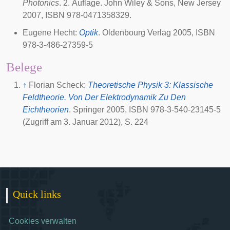
Photonics
. 2. Auflage. John Wiley & Sons, New Jersey
2007
, ISBN 978-0471358329.
Eugene Hecht:
Optik
. Oldenbourg Verlag 2005, ISBN
978-3-486-27359-5
Belege
↑
Florian Scheck:
Theoretische Physik 3: Klassische
Feldtheorie. Von Der Elektrodynamik Zu Den
Eichtheorien
. Springer 2005, ISBN 978-3-540-23145-5
(Zugriff am 3. Januar 2012)
, S. 224
Quick links
Cookies verwalten