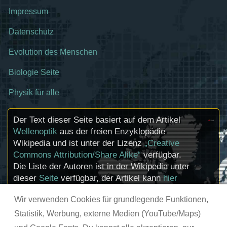
Impressum
Datenschutz
Evolution des Menschen
Biologie Seite
Physik für alle
Der Text dieser Seite basiert auf dem Artikel
Wellenoptik
aus der freien Enzyklopädie
Wikipedia und ist unter der Lizenz
„Creative
Commons Attribution/Share Alike“
verfügbar.
Die Liste der Autoren ist in der Wikipedia unter
dieser
Seite
verfügbar, der Artikel kann
hier
bearbeitet werden. Informationen zu den
Wir verwenden Cookies für grundlegende Funktionen,
Urhebern und zum Lizenzstatus eingebundener
Mediendateien (etwa Bilder oder Videos) können
Statistik, Werbung, externe Medien (YouTube/Maps)
im Regelfall durch Anklicken dieser abgerufen