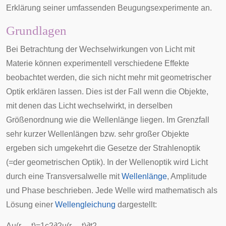
Erklärung seiner umfassenden Beugungsexperimente an.
Grundlagen
Bei Betrachtung der Wechselwirkungen von Licht mit
Materie können experimentell verschiedene Effekte
beobachtet werden, die sich nicht mehr mit geometrischer
Optik erklären lassen. Dies ist der Fall wenn die Objekte,
mit denen das Licht wechselwirkt, in derselben
Größenordnung wie die Wellenlänge liegen. Im Grenzfall
sehr kurzer Wellenlängen bzw. sehr großer Objekte
ergeben sich umgekehrt die Gesetze der Strahlenoptik
(=der geometrischen Optik). In der Wellenoptik wird Licht
durch eine
Transversalwelle
mit
Wellenlänge
,
Amplitude
und
Phase
beschrieben. Jede Welle wird mathematisch als
Lösung einer
Wellengleichung
dargestellt:
Δ
u
(
r
→
,
t
)
=
1
c
2
∂
2
u
(
r
→
,
t
)
∂
t
2