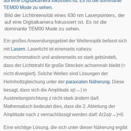
Bild der Lichtintensität eines 630 nm Laserpointers, der
auf eine Digitalkamera fokussiert ist. Es ist die
dominante
T
E
M
0
0
Mode
zu sehen.
Ein großes Anwendungsgebiet der Wellenoptik befasst sich
mit
Lasern
. Laserlicht ist einerseits nahezu
monochromatisch und andererseits so stark gebündelt,
dass der Lichtstrahl für große Strecken achsennah bleibt (=
nicht divergiert). Solche Wellen sind Lösungen der
Helmholtzgleichung unter der
paraxialen Näherung
. Diese
besagt, dass sich die Amplitude
a
(
r
→
)
in
Ausbreitungsrichtung
z
nicht stark ändern darf.
Mathematisch bedeutet dies, dass die 2. Ableitung der
Amplitude nach z vernachlässigt werden darf:
∂
z
2
a
(
r
→
)
≈
0
.
Eine wichtige Lösung, die sich unter dieser Näherung ergibt