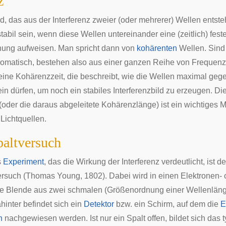
z
, das aus der Interferenz zweier (oder mehrerer) Wellen entste
stabil sein, wenn diese Wellen untereinander eine (zeitlich) fest
ung aufweisen. Man spricht dann von
kohärenten
Wellen. Sind
omatisch
, bestehen also aus einer ganzen Reihe von Frequenz
 eine Kohärenzzeit, die beschreibt, wie die Wellen maximal ge
in dürfen, um noch ein stabiles Interferenzbild zu erzeugen. Di
(oder die daraus abgeleitete
Kohärenzlänge
) ist ein wichtiges 
Lichtquellen.
altversuch
s
Experiment
, das die Wirkung der Interferenz verdeutlicht, ist de
ersuch
(
Thomas Young
, 1802). Dabei wird in einen Elektronen- 
ine Blende aus zwei schmalen (Größenordnung einer Wellenläng
ahinter befindet sich ein
Detektor
bzw. ein Schirm, auf dem die
E
n
nachgewiesen werden. Ist nur ein Spalt offen, bildet sich das 