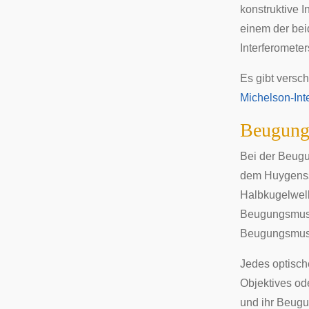
konstruktive 
einem der bei
Interferomete
Es gibt versc
Michelson-Int
Beugung 
Bei der
Beug
dem
Huygenss
Halbkugelwelle
Beugungsmuste
Beugungsmuster
Jedes optische
Objektives od
und ihr Beugu