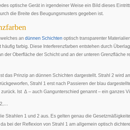
edes optische Gerät in irgendeiner Weise ein Bild dieses Eintrit
durch die Breite des Beugungsmusters gegeben ist.
enzfarben
, welches an
dünnen Schichten
optisch transparenter Materialien 
t häufig farbig. Diese Interferenzfarben entstehen durch Überla
an der Oberfläche der Schicht und an der unteren Grenzfläche ref
ist das Prinzip an dünnen Schichten dargestellt. Strahl 2 wird a
rückgeworfen, Strahl 1 erst nach Passieren der blau dargestell
zurück. Ist
Δ
– auch
Gangunterschied
genannt – ein ganzes V
2
,
…
die Strahlen 1 und 2 aus. Es gelten genau die Gesetzmäßigkeite
da bei der Reflexion von Strahl 1 am allgemein optisch dichte