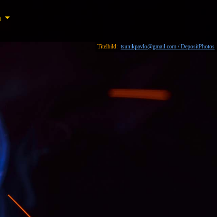
n
n
Titelbild:
tsunikpavlo@gmail.com / DepositPhotos