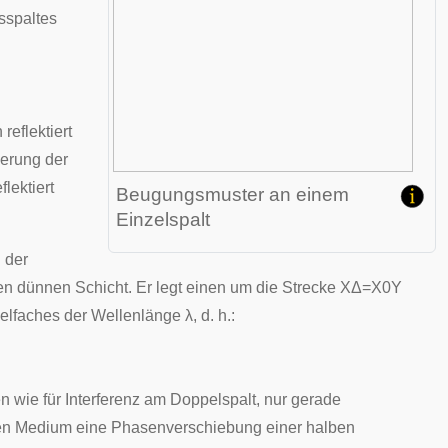
tsspaltes
reflektiert
gerung der
lektiert
Beugungsmuster an einem
Einzelspalt
n der
ten dünnen Schicht. Er legt einen um die Strecke
X
Δ
=
X
0
Y
ielfaches der Wellenlänge
λ
,
d. h.:
n wie für Interferenz am Doppelspalt, nur gerade
ren Medium eine
Phasenverschiebung
einer halben