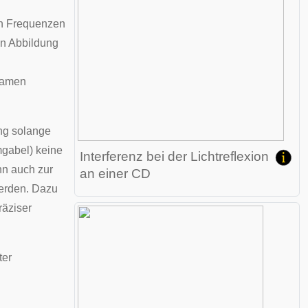
en Frequenzen
en Abbildung
gsamen
ng solange
gabel) keine
Interferenz bei der Lichtreflexion
n auch zur
an einer CD
erden. Dazu
räziser
ter