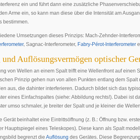
Interferenz ein und führt dann eine zusätzliche Phasenverschie
den Arme ein, so kann man diese über die Intensität am Ausga
rs bestimmen.
hiedene Umsetzungen dieses Prinzips:
Mach-Zehnder-Interfero
erferometer
,
Sagnac-Interferometer
,
Fabry-Pérot-Interferometer
e
und Auflösungsvermögen optischer Ger
ung
von Wellen an einem Spalt trifft eine Wellenfront auf einen 
chen Prinzip
gehen nun von allen Punkten entlang dem Spalt
n aus, die dahinter interferieren. Dadurch bildet sich das typis
r eines Einfachspaltes (siehe: Abbildung rechts!). Dabei ist d
 umso schmaler, je breiter der Spalt und je kleiner die Wellen
 Gerät beinhaltet eine Eintrittsöffnung (z. B.: Öffnung bzw. erst
er Hauptspiegel eines Teleskopes). Diese kann als Spalt model
ngsbild begrenzt die
Auflösung
des Gerätes. Diese Begrenzung