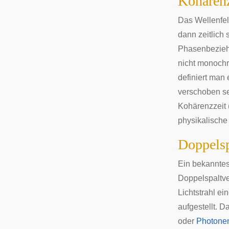
Kohären
Das Wellenfeld
dann zeitlich 
Phasenbezieh
nicht
monochr
definiert man
verschoben se
Kohärenzzeit 
physikalische 
Doppelsp
Ein bekannte
Doppelspaltv
Lichtstrahl e
aufgestellt. D
oder
Photone