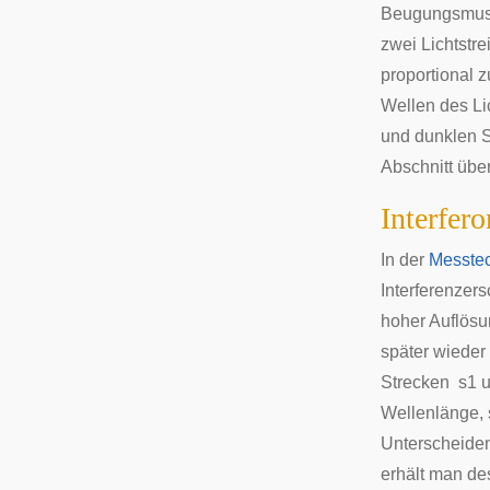
Beugungsmuste
zwei Lichtstr
proportional 
Wellen des Li
und dunklen S
Abschnitt über
Interfer
In der
Messte
Interferenze
hoher Auflösun
später wieder
Strecken
s
1
u
Wellenlänge, 
Unterscheide
erhält man des