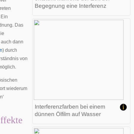
Begegnung eine Interferenz
treten
 Ein
dnung. Das
ie
h auch dann
n
) durch
rständnis von
möglich.
ösischen
ort wiederum
n‘
Interferenzfarben bei einem
dünnen Ölfilm auf Wasser
ffekte