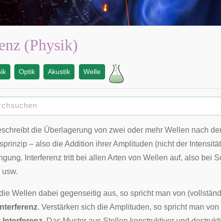
renz (Physik)
ik
Optik
Akustik
Welle
schreibt die Überlagerung von zwei oder mehr
Wellen
nach d
sprinzip
– also die Addition ihrer
Amplituden
(nicht der
Intensitä
ngung. Interferenz tritt bei allen Arten von Wellen auf, also bei
S
usw.
die Wellen dabei gegenseitig aus, so spricht man von (vollständ
Interferenz
. Verstärken sich die Amplituden, so spricht man von
 Interferenz
. Das Muster aus Stellen konstruktiver und destrukt