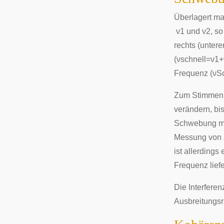
Überlagert ma
ν
1
und
ν
2
,
so 
rechts (untere
(
ν
s
c
h
n
e
l
l
=
ν
1
+
Frequenz (
ν
S
Zum Stimmen 
verändern, bi
Schwebung
m
Messung von 
ist allerdings
Frequenz liefe
Die Interfere
Ausbreitungsr