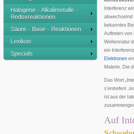
Interferenz wi
Halogene - Alkalimetalle -
Redoxreaktionen
abwechselnd c
bekanntes Beis
Säure - Base - Reaktionen
Auftreten von 
Lexikon
Wellennatur d
ein Interfere
Specials
Elektronen
ers
Materie
. Die d
Das Wort „Int
s’entreferir
‚si
ist aus der la
zusammengese
Auf Int
Schwebu