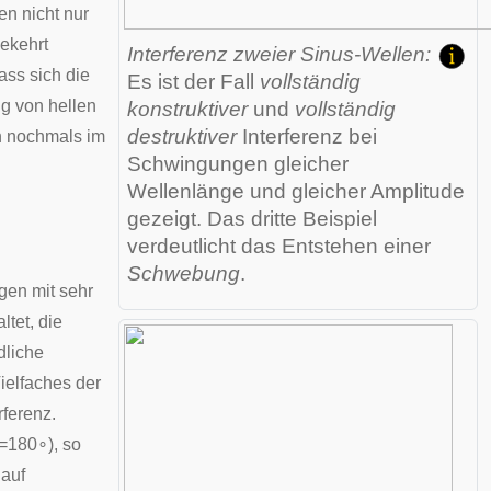
en nicht nur
gekehrt
Interferenz zweier
Sinus
-Wellen:
ass sich die
Es ist der Fall
vollständig
g von hellen
konstruktiver
und
vollständig
destruktiver
Interferenz bei
en nochmals im
Schwingungen gleicher
Wellenlänge und gleicher Amplitude
gezeigt. Das dritte Beispiel
verdeutlicht das Entstehen einer
Schwebung
.
gen
mit sehr
ltet, die
dliche
ielfaches der
rferenz.
=
1
8
0
∘
), so
 auf