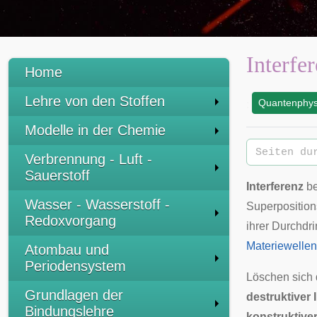
Interfe
Home
Lehre von den Stoffen
Quantenphys
:
Modelle in der Chemie
Verbrennung - Luft -
Sauerstoff
Interferenz
be
Wasser - Wasserstoff -
Superposition
Redoxvorgang
ihrer Durchdri
Materiewellen
Atombau und
Periodensystem
Löschen sich 
Grundlagen der
destruktiver 
Bindungslehre
konstruktiver