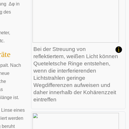
bung
Δ
φ
in
ng des
meter
,
tc.
Bei der Streuung von
äte
reflektiertem, weißen Licht können
Queteletsche Ringe
entstehen,
Spalt. Nach
wenn die interferierenden
 neue
Lichtstrahlen geringe
che
Wegdifferenzen aufweisen und
as
daher innerhalb der Kohärenzzeit
länge ist.
eintreffen
e Linse eines
liert werden
 beruht