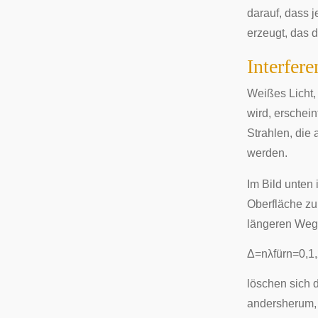
darauf, dass j
erzeugt, das 
Interfer
Weißes Licht
wird, erschein
Strahlen, die 
werden.
Im Bild unten 
Oberfläche zu
längeren Weg 
Δ
=
n
λ
für
n
=
0
,
1
,
löschen sich 
andersherum, 