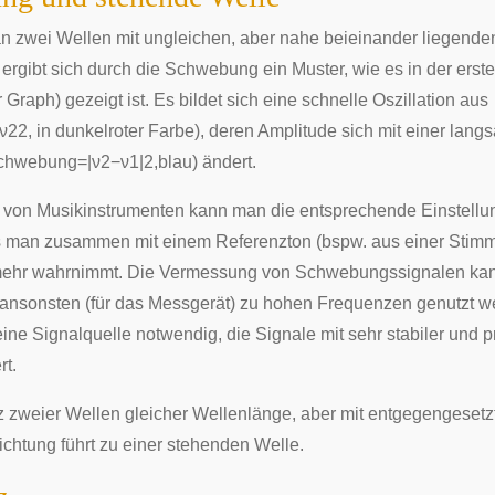
n zwei Wellen mit ungleichen, aber nahe beieinander liegend
ergibt sich durch die
Schwebung
ein Muster, wie es in der erst
r Graph) gezeigt ist. Es bildet sich eine schnelle
Oszillation
aus
ν
2
2
,
in dunkelroter Farbe), deren Amplitude sich mit einer lan
c
h
w
e
b
u
n
g
=
|
ν
2
−
ν
1
|
2
,
blau) ändert.
von Musikinstrumenten kann man die entsprechende Einstellu
s man zusammen mit einem Referenzton (bspw. aus einer Stimm
ehr wahrnimmt. Die Vermessung von Schwebungssignalen kan
ansonsten (für das Messgerät) zu hohen Frequenzen genutzt w
 eine Signalquelle notwendig, die Signale mit sehr stabiler und p
rt.
nz zweier Wellen gleicher Wellenlänge, aber mit entgegengesetz
ichtung führt zu einer
stehenden Welle
.