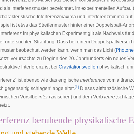
rd als Interferenzmuster bezeichnet. Im experimentellen Aufbau 
harakteristische Interferenzmaxima und Interferenzminima auf.
piel ist etwa das Streifenmuster hinter einer
Doppelspalt
-Anor
Interferenz im physikalischen Experiment gilt als Nachweis für d
er untersuchten Strahlung. Dass bei einem Doppelspaltversuc
nzmuster beobachtet werden kann, wenn man das Licht (
Photone
etzt, verursachte zu Beginn des 20. Jahrhunderts ein neues Ve
estruktive Interferenz ist bei
Gravitationswellen
physikalisch un
erferenz“ ist ebenso wie das englische
interference
vom
altfranz
[
1
]
ch gegenseitig schlagen‘ abgeleitet.
Dieses altfranzösische W
teinischen Vorsilbe
inter
(zwischen) und dem Verb
ferire
‚schlage
tzt.
erferenz beruhende physikalische E
ng und stehende Welle