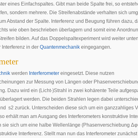
r eines Einfachspaltes. Gibt man beide Spalte frei, so entsteh
eifen, sondern mehrere. Die Streifenabstände verhalten sich um
zum Abstand der Spalte. Interferenz und
Beugung
führen dazu, d
chts wie oben beschrieben überlagern und somit eine Anordnun
treifen bilden. Auf das Doppelspaltexperiment wird weiter unt
 Interferenz in der
Quantenmechanik
eingegangen.
ometer
chnik
werden
Interferometer
eingesetzt. Diese nutzen
rscheinungen zur Messung von Längen oder
Phasenverschiebun
g. Dazu wird ein (Licht-)Strahl in zwei kohärente Teile aufgespa
 überlagert werden. Die beiden Strahlen legen dabei unterschie
nd
s
2
zurück. Unterscheiden diese sich um ein ganzzahliges V
so erhält man am Ausgang des Interferometers konstruktive Inte
n sie sich um eine halbe Wellenlänge (Phasenverschiebung
Δ
φ
truktive Interferenz. Stellt man nun das Interferometer zunächst