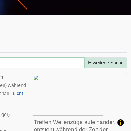
Erweiterte Suche
em
ten
) während
chall
-,
Licht
-,
iger)
Treffen Wellenzüge aufeinander,
entsteht während der Zeit der
iver