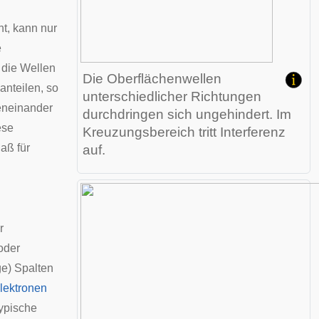
ht, kann nur
e
 die Wellen
Die Oberflächenwellen
anteilen, so
unterschiedlicher Richtungen
geneinander
durchdringen sich ungehindert. Im
ese
Kreuzungsbereich tritt Interferenz
Maß für
auf.
r
oder
e) Spalten
lektronen
typische