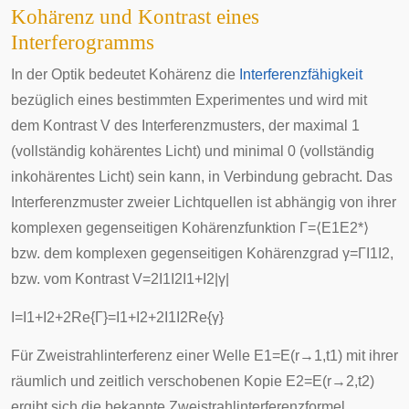
Kohärenz und Kontrast eines
Interferogramms
In der Optik bedeutet Kohärenz die
Interferenzfähigkeit
bezüglich eines bestimmten Experimentes und wird mit
dem
Kontrast
V
des Interferenzmusters, der maximal 1
(vollständig kohärentes Licht) und minimal 0 (vollständig
inkohärentes Licht) sein kann, in Verbindung gebracht. Das
Interferenzmuster zweier Lichtquellen ist abhängig von ihrer
komplexen gegenseitigen Kohärenzfunktion
Γ
=
⟨
E
1
E
2
*
⟩
bzw. dem komplexen gegenseitigen Kohärenzgrad
γ
=
Γ
I
1
I
2
,
bzw. vom Kontrast
V
=
2
I
1
I
2
I
1
+
I
2
|
γ
|
I
=
I
1
+
I
2
+
2
R
e
{
Γ
}
=
I
1
+
I
2
+
2
I
1
I
2
R
e
{
γ
}
Für Zweistrahlinterferenz einer Welle
E
1
=
E
(
r
→
1
,
t
1
)
mit ihrer
räumlich und zeitlich verschobenen Kopie
E
2
=
E
(
r
→
2
,
t
2
)
ergibt sich die bekannte Zweistrahlinterferenzformel