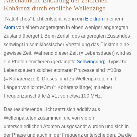
Anschauliche Erklärung der zeitlichen
Kohärenz durch endliche Wellenzüge
„Natürliches“ Licht entsteht, wenn ein
Elektron
in einem
Atom
von einem angeregten in einen weniger angeregten
Zustand übergeht. Beim Zerfall des angeregten Zustandes
schwingt in semiklassischer Vorstellung das Elektron eine
gewisse Zeit. Während dieser Zeit (= Lebensdauer) wird es
ein Photon emittieren (gedämpfte
Schwingung
). Typische
Lebensdauern
solcher atomarer Prozesse sind
τ
=
1
0
n
s
(= Kohärenzzeit). Dieses führt zu Wellenpaketen mit
Längen von
l
c
=
c
τ
≈
3
m
(=
Kohärenzlänge
) mit einer
Frequenzunschärfe
Δ
f
=
1
τ
von etwa 100 MHz.
Das resultierende Licht setzt sich additiv aus
Wellenpaketen zusammen, die von vielen
unterschiedlichen Atomen ausgesandt wurden und sich in
der Phase und auch in der Frequenz unterscheiden. Da die