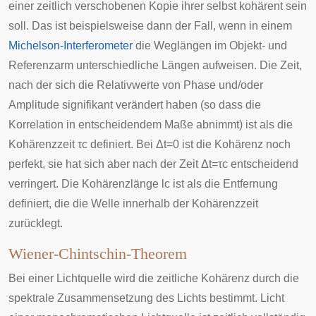
einer zeitlich verschobenen Kopie ihrer selbst kohärent sein
soll. Das ist beispielsweise dann der Fall, wenn in einem
Michelson-Interferometer
die Weglängen im Objekt- und
Referenzarm unterschiedliche Längen aufweisen. Die Zeit,
nach der sich die Relativwerte von Phase und/oder
Amplitude signifikant verändert haben (so dass die
Korrelation in entscheidendem Maße abnimmt) ist als die
Kohärenzzeit
τ
c
definiert. Bei
Δ
t
=
0
ist die Kohärenz noch
perfekt, sie hat sich aber nach der Zeit
Δ
t
=
τ
c
entscheidend
verringert. Die
Kohärenzlänge
l
c
ist als die Entfernung
definiert, die die Welle innerhalb der Kohärenzzeit
zurücklegt.
Wiener-Chintschin-Theorem
Bei einer Lichtquelle wird die zeitliche Kohärenz durch die
spektrale Zusammensetzung des Lichts bestimmt. Licht