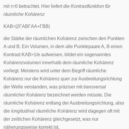
mit
τ
=
0
betrachtet. Hier liefert die
Kontrastfunktion für
räumliche Kohärenz
K
A
B
=
|
2
Γ
A
B
Γ
A
A
+
Γ
B
B
|
die Stärke der räumlichen Kohärenz zwischen den Punkten
A und B. Ein Volumen, in dem alle Punktepaare A, B einen
Kontrast
K
A
B
>
1
/
e
aufweisen, bildet ein sogenanntes
Kohärenzvolumen
innerhalb dem räumliche Kohärenz
vorliegt. Meistens wird unter dem Begriff räumliche
Kohärenz nur die Kohärenz quer zur Ausbreitungsrichtung
der Welle verstanden, was präziser mit
transversal
räumlicher Kohärenz
bezeichnet werden müsste. Die
räumliche Kohärenz entlang der Ausbreitungsrichtung, also
die
longitudinal räumliche Kohärenz
wird dagegen oft mit
der zeitlichen Kohärenz gleichgesetzt, was nur
näherungsweise korrekt ist.