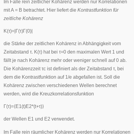
Im Falle rein zeitlicher Kohärenz werden nur Korrelationen
mit A = B betrachtet. Hier liefert die
Kontrastfunktion für
zeitliche Kohärenz
K
(
τ
)
=
|
Γ
(
τ
)
Γ
(
0
)
|
die Stärke der zeitlichen Kohärenz in Abhängigkeit vom
Zeitabstand
τ
.
K
(
τ
)
hat bei
τ
=
0
den maximalen Wert 1 und
fällt je nach Kohärenz mehr oder weniger schnell auf 0 ab.
Die Kohärenzzeit
τ
c
ist definiert als der Zeitabstand
τ
, bei
dem die Kontrastfunktion auf 1/e abgefallen ist. Soll die
Kohärenz zwischen verschiedenen Wellen berechnet
werden, wird die Kreuzkorrelationsfunktion
Γ
(
τ
)
=
⟨
E
1
(
t
)
E
2
*
(
t
+
τ
)
⟩
der Wellen
E
1
und
E
2
verwendet.
Im Falle rein räumlicher Kohärenz werden nur Korrelationen