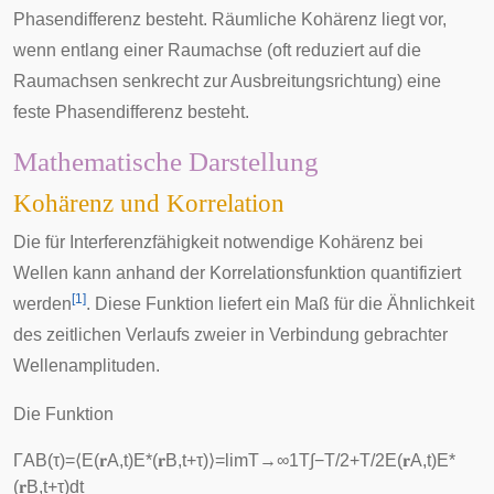
Phasendifferenz besteht. Räumliche Kohärenz liegt vor,
wenn entlang einer Raumachse (oft reduziert auf die
Raumachsen senkrecht zur Ausbreitungsrichtung) eine
feste Phasendifferenz besteht.
Mathematische Darstellung
Kohärenz und Korrelation
Die für Interferenzfähigkeit notwendige Kohärenz bei
Wellen kann anhand der Korrelationsfunktion quantifiziert
[
1
]
werden
. Diese Funktion liefert ein Maß für die Ähnlichkeit
des zeitlichen Verlaufs zweier in Verbindung gebrachter
Wellenamplituden.
Die Funktion
Γ
A
B
(
τ
)
=
⟨
E
(
𝐫
A
,
t
)
E
*
(
𝐫
B
,
t
+
τ
)
⟩
=
lim
T
→
∞
1
T
∫
−
T
/
2
+
T
/
2
E
(
𝐫
A
,
t
)
E
*
(
𝐫
B
,
t
+
τ
)
d
t