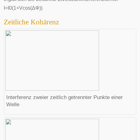
I
=
I
0
(
1
+
V
cos
(
Δ
Φ
)
)
Zeitliche Kohärenz
Interferenz zweier zeitlich getrennter Punkte einer
Welle