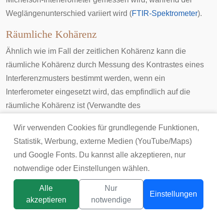
Weglängenunterschied variiert wird (
FTIR-Spektrometer
).
Räumliche Kohärenz
Ähnlich wie im Fall der zeitlichen Kohärenz kann die
räumliche Kohärenz durch Messung des Kontrastes eines
Interferenzmusters bestimmt werden, wenn ein
Interferometer eingesetzt wird, das empfindlich auf die
räumliche Kohärenz ist (Verwandte des
Doppelspaltaufbaus). Bei der Stellarinterferometrie wird
Wir verwenden Cookies für grundlegende Funktionen,
durch Messung des Kontrasts über die räumliche Kohärenz
Statistik, Werbung, externe Medien (YouTube/Maps)
die Winkelausdehnung von Sternen bestimmt.
und Google Fonts. Du kannst alle akzeptieren, nur
Kohärente vs. inkohärente Superposition
notwendige oder Einstellungen wählen.
in Quantenmechanik bzw. statistischer
Alle
Nur
Einstellungen
Physik
akzeptieren
notwendige
Titelbild:
tsunikpavlo@gmail.com / DepositPhotos
Mit
kohärenter
Superposition der Zustände (Superposition