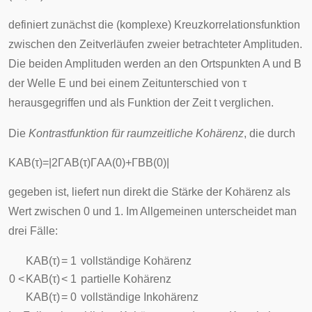
definiert zunächst die (komplexe)
Kreuzkorrelationsfunktion
zwischen den Zeitverläufen zweier betrachteter Amplituden.
Die beiden Amplituden werden an den Ortspunkten A und B
der Welle
E
und bei einem Zeitunterschied von
τ
herausgegriffen und als Funktion der Zeit
t
verglichen.
Die
Kontrastfunktion für raumzeitliche Kohärenz
, die durch
K
A
B
(
τ
)
=
|
2
Γ
A
B
(
τ
)
Γ
A
A
(
0
)
+
Γ
B
B
(
0
)
|
gegeben ist, liefert nun direkt die Stärke der Kohärenz als
Wert zwischen 0 und 1. Im Allgemeinen unterscheidet man
drei Fälle:
K
A
B
(
τ
)
= 1
vollständige Kohärenz
0 <
K
A
B
(
τ
)
< 1
partielle Kohärenz
K
A
B
(
τ
)
= 0
vollständige Inkohärenz