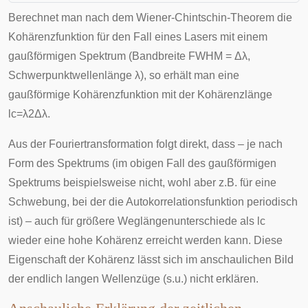
Berechnet man nach dem Wiener-Chintschin-Theorem die
Kohärenzfunktion für den Fall eines Lasers mit einem
gaußförmigen Spektrum (Bandbreite FWHM =
Δ
λ
,
Schwerpunktwellenlänge
λ
), so erhält man eine
gaußförmige Kohärenzfunktion mit der Kohärenzlänge
l
c
=
λ
2
Δ
λ
.
Aus der Fouriertransformation folgt direkt, dass – je nach
Form des Spektrums (im obigen Fall des gaußförmigen
Spektrums beispielsweise nicht, wohl aber z.B. für eine
Schwebung, bei der die Autokorrelationsfunktion periodisch
ist) – auch für größere Weglängenunterschiede als
l
c
wieder eine hohe Kohärenz erreicht werden kann. Diese
Eigenschaft der Kohärenz lässt sich im anschaulichen Bild
der endlich langen Wellenzüge (s.u.) nicht erklären.