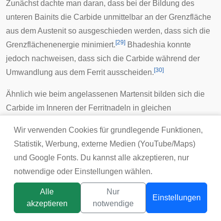
Zunächst dachte man daran, dass bei der Bildung des
unteren Bainits die Carbide unmittelbar an der Grenzfläche
aus dem Austenit so ausgeschieden werden, dass sich die
[
29
]
Grenzflächenenergie minimiert.
Bhadeshia konnte
jedoch nachweisen, dass sich die Carbide während der
[
30
]
Umwandlung aus dem Ferrit ausscheiden.
Ähnlich wie beim angelassenen Martensit bilden sich die
Carbide im Inneren der Ferritnadeln in gleichen
kristallographischen
Richtungen mit Winkeln zur
Wir verwenden Cookies für grundlegende Funktionen,
Nadelachse von etwa 60° (vgl. Bild 8). Dabei handelt es
Statistik, Werbung, externe Medien (YouTube/Maps)
sich meist zunächst um ε-Carbid ( Fe
C ), das nach
2,4
und Google Fonts. Du kannst alle akzeptieren, nur
längeren Umwandlungszeiten in Zementit übergeht. Die
notwendige oder Einstellungen wählen.
Ausscheidung der Carbide hinter der Umwandlungsfront
senkt die Kohlenstoffübersättigung des Ferrits und damit die
Alle
Nur
Einstellungen
akzeptieren
notwendige
freie Enthalpie des Gefüges. Die Carbidform entspricht dem
Titelbild:
tsunikpavlo@gmail.com / DepositPhotos
Zustand minimaler Verzerrungsenergie. Die Zahl und die