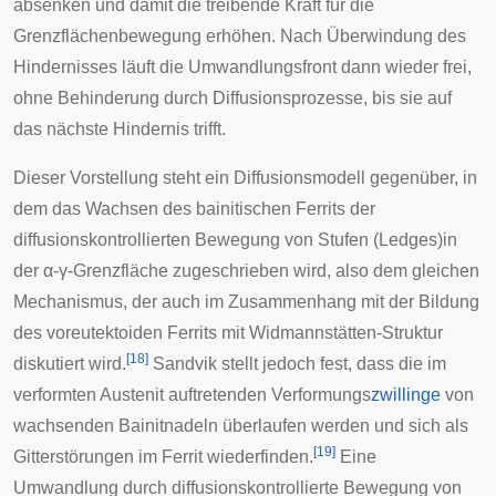
absenken und damit die treibende Kraft für die
Grenzflächenbewegung erhöhen. Nach Überwindung des
Hindernisses läuft die Umwandlungsfront dann wieder frei,
ohne Behinderung durch Diffusionsprozesse, bis sie auf
das nächste Hindernis trifft.
Dieser Vorstellung steht ein Diffusionsmodell gegenüber, in
dem das Wachsen des bainitischen Ferrits der
diffusionskontrollierten Bewegung von Stufen (Ledges)in
der α-γ-Grenzfläche zugeschrieben wird, also dem gleichen
Mechanismus, der auch im Zusammenhang mit der Bildung
des voreutektoiden Ferrits mit Widmannstätten-Struktur
[
18
]
diskutiert wird.
Sandvik stellt jedoch fest, dass die im
verformten Austenit auftretenden Verformungs
zwillinge
von
wachsenden Bainitnadeln überlaufen werden und sich als
[
19
]
Gitterstörungen im Ferrit wiederfinden.
Eine
Umwandlung durch diffusionskontrollierte Bewegung von