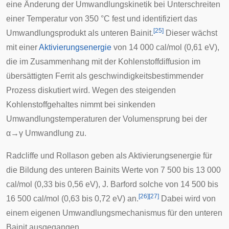
eine Änderung der Umwandlungskinetik bei Unterschreiten
einer Temperatur von 350 °C fest und identifiziert das
[
25
]
Umwandlungsprodukt als unteren Bainit.
Dieser wächst
mit einer
Aktivierungsenergie
von 14 000 cal/mol (0,61 eV),
die im Zusammenhang mit der Kohlenstoffdiffusion im
übersättigten Ferrit als geschwindigkeitsbestimmender
Prozess diskutiert wird. Wegen des steigenden
Kohlenstoffgehaltes nimmt bei sinkenden
Umwandlungstemperaturen der Volumensprung bei der
α→γ Umwandlung zu.
Radcliffe und Rollason geben als Aktivierungsenergie für
die Bildung des unteren Bainits Werte von 7 500 bis 13 000
cal/mol (0,33 bis 0,56 eV), J. Barford solche von 14 500 bis
[
26
]
[
27
]
16 500 cal/mol (0,63 bis 0,72 eV) an.
Dabei wird von
einem eigenen Umwandlungsmechanismus für den unteren
Bainit ausgegangen.