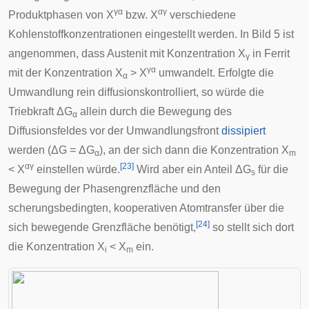
γα
αγ
Produktphasen von X
bzw. X
verschiedene
Kohlenstoffkonzentrationen eingestellt werden. In Bild 5 ist
angenommen, dass Austenit mit Konzentration X
in Ferrit
γ
γα
mit der Konzentration X
> X
umwandelt. Erfolgte die
α
Umwandlung rein diffusionskontrolliert, so würde die
Triebkraft ΔG
allein durch die Bewegung des
α
Diffusionsfeldes vor der Umwandlungsfront
dissipiert
werden (ΔG = ΔG
), an der sich dann die Konzentration X
α
m
αγ
[
23
]
< X
einstellen würde.
Wird aber ein Anteil ΔG
für die
s
Bewegung der Phasengrenzfläche und den
scherungsbedingten, kooperativen Atomtransfer über die
[
24
]
sich bewegende Grenzfläche benötigt,
so stellt sich dort
die Konzentration X
< X
ein.
i
m