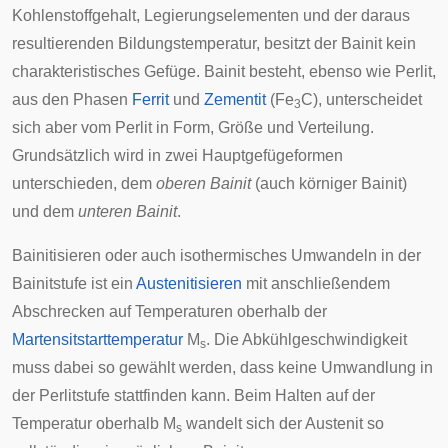
Kohlenstoffgehalt, Legierungselementen und der daraus
resultierenden Bildungstemperatur, besitzt der Bainit kein
charakteristisches Gefüge. Bainit besteht, ebenso wie Perlit,
aus den Phasen
Ferrit
und
Zementit
(Fe
C), unterscheidet
3
sich aber vom Perlit in Form, Größe und Verteilung.
Grundsätzlich wird in zwei Hauptgefügeformen
unterschieden, dem
oberen Bainit
(auch körniger Bainit)
und dem
unteren Bainit
.
Bainitisieren oder auch
isothermisches
Umwandeln in der
Bainitstufe ist ein
Austenitisieren
mit anschließendem
Abschrecken auf Temperaturen oberhalb der
Martensitstarttemperatur
M
. Die Abkühlgeschwindigkeit
s
muss dabei so gewählt werden, dass keine Umwandlung in
der Perlitstufe stattfinden kann. Beim Halten auf der
Temperatur oberhalb M
wandelt sich der Austenit so
s