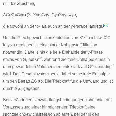
mit der Gleichung
Δ
G
(
X
)
=
G
γ
α
+
(
X
−
X
γ
α
)
G
α
γ
−
G
γ
α
X
α
γ
−
X
γ
α
,
[
22
]
die sowohl an der α- als auch an der γ-Parabel anliegt.
γα
αγ
Um die Gleichgewichtskonzentration von X
in α bzw. X
in γ zu erreichen ist eine starke Kohlenstoffdiffusion
notwendig. Dabei sinkt die freie Enthalpie der γ-Phase
αγ
etwas von G
auf G
, während die freie Enthalpie eines in
γ
γα
α umgewandelten Volumenelements stark auf G
erniedrigt
wird. Das Gesamtsystem senkt dabei seine freie Enthalpie
um den Betrag ΔG ab. Die Triebkraft für die Umwandlung ist
durch ΔG
gegeben.
α
Bei veränderten Umwandlungsbedingungen kann unter der
Voraussetzung einer hinreichenden Triebkraft eine
Nichtgleichgewichtsreaktion ablaufen, bei der in den