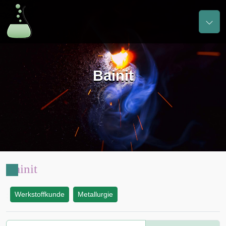
Bainit
Bainit
Werkstoffkunde
Metallurgie
: