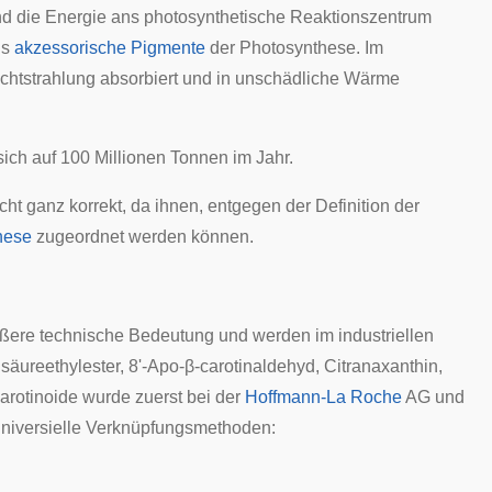
d die Energie ans photosynthetische Reaktionszentrum
ls
akzessorische Pigmente
der Photosynthese. Im
 Lichtstrahlung absorbiert und in unschädliche Wärme
ich auf 100 Millionen Tonnen im Jahr.
nicht ganz korrekt, da ihnen, entgegen der Definition der
hese
zugeordnet werden können.
ößere technische Bedeutung und werden im industriellen
nsäureethylester, 8'-Apo-β-carotinaldehyd,
Citranaxanthin
,
arotinoide wurde zuerst bei der
Hoffmann-La Roche
AG und
 universielle Verknüpfungsmethoden: