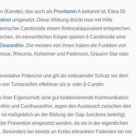
in
(Karotte), das auch als
Provitamin
A bekannt ist. Etwa 50
tinol
umgesetzt. Diese Wirkung drückt man mit Hilfe
mischte Carotinoide einem Retinoaläquivalent entsprechen.
ochen. Im menschlichen Körper spielen 6 Carotinoide eine
Zeaxanthin
. Die meisten von ihnen haben die Funktion von
erose
,
Rheuma
,
Alzheimer
und
Parkinson
,
Grauem Star
oder
ioxidative Potenzial und gilt als wirksamster Schutz vor dem
on Tumorzellen effektiver als α- oder β-Carotin.
s ihrer Eigenschaft, eine gut funktionierende Kommunikation
anthin und Canthaxanthin, regen den Austausch zwischen den
ist maßgeblich an der Bildung der
Gap Junctions
beteiligt,
 der Prävention eingesetzt werden, da sie in der eigentlichen
 Besonders bei bereits an Krebs erkrankten Patienten sei mit