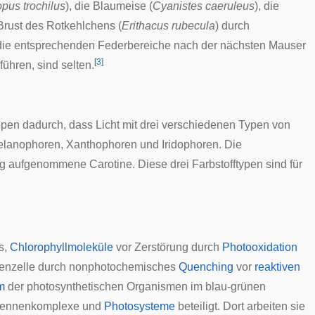
pus trochilus
), die
Blaumeise
(
Cyanistes caeruleus
), die
 Brust des
Rotkehlchens
(
Erithacus rubecula
) durch
 die entsprechenden Federbereiche nach der nächsten Mauser
[
3
]
ühren, sind selten.
pen dadurch, dass Licht mit drei verschiedenen Typen von
 Melanophoren, Xanthophoren und Iridophoren. Die
 aufgenommene Carotine. Diese drei Farbstofftypen sind für
s,
Chlorophyllmoleküle
vor Zerstörung durch
Photooxidation
anzenzelle durch nonphotochemisches
Quenching
vor
reaktiven
m
der photosynthetischen Organismen im blau-grünen
tennenkomplexe
und
Photosysteme
beteiligt. Dort arbeiten sie