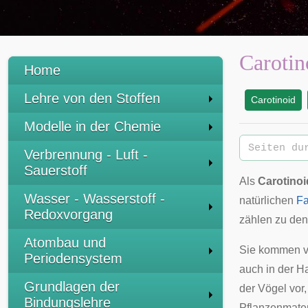
Carotin
Home
Lehre von den Stoffen
Carotinoid
:
Modelle in der Chemie
Verbrennung - Luft -
Sauerstoff
Als
Carotinoi
Wasser - Wasserstoff -
natürlichen
Fa
Redoxvorgang
zählen zu de
Atombau und
Sie kommen v
Periodensystem
auch in der
Ha
Grundlagen der
der
Vögel
vor,
Bindungslehre
Pflanzenmater