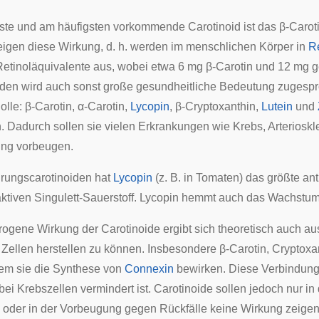
te und am häufigsten vorkommende Carotinoid ist das
β-Carot
eigen diese Wirkung, d. h. werden im menschlichen Körper in
Re
etinoläquivalente aus, wobei etwa 6 mg
β-Carotin
und 12 mg ge
den wird auch sonst große gesundheitliche Bedeutung zugespr
lle: β-Carotin, α-Carotin,
Lycopin
, β-Cryptoxanthin,
Lutein
und
n
. Dadurch sollen sie vielen Erkrankungen wie Krebs,
Arterioskl
ung vorbeugen.
rungscarotinoiden hat
Lycopin
(z. B. in Tomaten) das größte ant
aktiven
Singulett-Sauerstoff
. Lycopin hemmt auch das Wachstum v
rogene Wirkung der Carotinoide ergibt sich theoretisch auch au
Zellen herstellen zu können. Insbesondere β-Carotin, Cryptox
dem sie die Synthese von
Connexin
bewirken. Diese Verbindung 
ei Krebszellen vermindert ist. Carotinoide sollen jedoch nur in
 oder in der Vorbeugung gegen Rückfälle keine Wirkung zeigen.