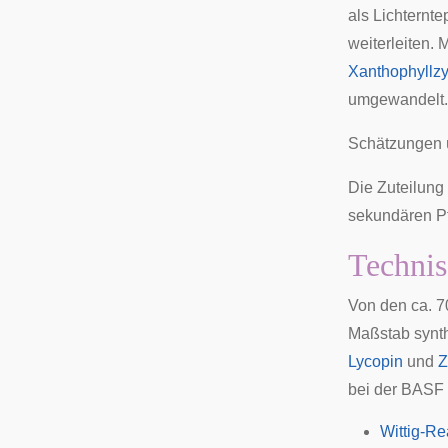
als Lichternt
weiterleiten.
Xanthophyllzy
umgewandelt.
Schätzungen ü
Die Zuteilung
sekundären Pf
Technis
Von den ca. 7
Maßstab synth
Lycopin
und
Z
bei der
BASF
Wittig-Re