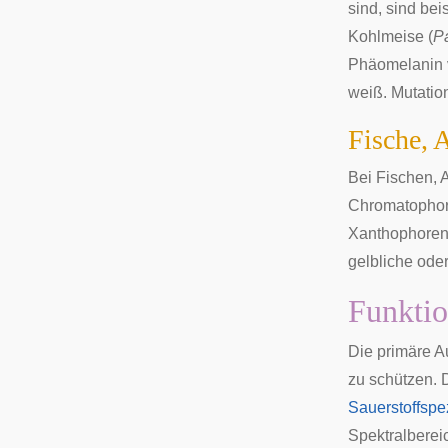
sind, sind be
Kohlmeise
(
P
Phäomelanin v
weiß. Mutatio
Fische, 
Bei Fischen, 
Chromatopho
Xanthophoren
gelbliche oder
Funktio
Die primäre A
zu schützen. 
Sauerstoffspe
Spektralberei