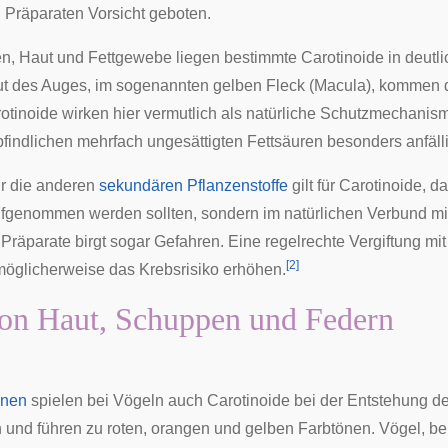
 Präparaten Vorsicht geboten.
en, Haut und Fettgewebe liegen bestimmte Carotinoide in deutl
ut des Auges, im sogenannten
gelben Fleck
(Macula), kommen d
rotinoide wirken hier vermutlich als natürliche Schutzmechanis
indlichen mehrfach ungesättigten Fettsäuren besonders anfällig 
r die anderen
sekundären Pflanzenstoffe
gilt für Carotinoide, d
fgenommen werden sollten, sondern im natürlichen Verbund mi
 Präparate birgt sogar Gefahren. Eine regelrechte Vergiftung mi
[
2
]
öglicherweise das Krebsrisiko erhöhen.
on Haut, Schuppen und Federn
inen
spielen bei Vögeln auch Carotinoide bei der Entstehung de
nd führen zu roten, orangen und gelben Farbtönen. Vögel, bei