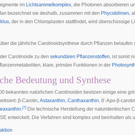
epigmente im
Lichtsammelkomplex
, die
Photonen
absorbieren un
 Man bezeichnet sie deshalb, zusammen mit den
Phycobilinen
, a
klus
, der in den Chloroplasten stattfindet, wird überschüssige
ber die jährliche Carotinoidsynthese durch Pflanzen belaufen s
 der Carotinoide zu den
sekundären Pflanzenstoffen
, ist somit 
lanzenmetaboliten, klare, primäre Funktionen in der
Photosynt
che Bedeutung und Synthese
00 bekannten natürlichen Carotinoiden besitzen einige eine gr
etisiert:
β-Carotin
,
Astaxanthin
,
Canthaxanthin
, 8'-Apo-β-caroti
[
7
]
eaxanthin
.
Die technische Herstellung der naturidentischen C
 SE
entwickelt. Die Verfahren sind komplex und beinhalten als
aktion