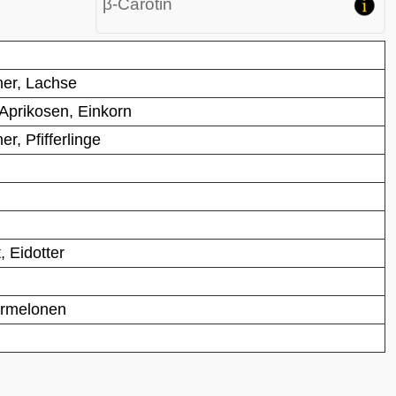
β-Carotin
er
,
Lachse
 Aprikosen,
Einkorn
er
,
Pfifferlinge
, Eidotter
rmelonen