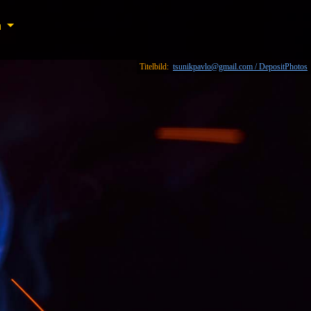
n
n
Titelbild:
tsunikpavlo@gmail.com / DepositPhotos