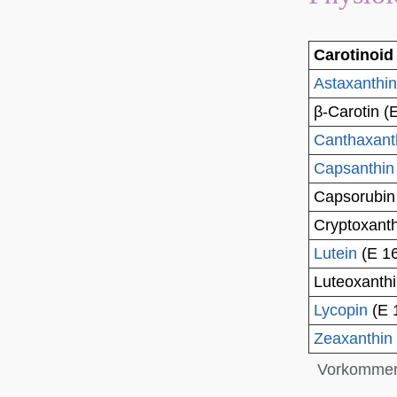
Carotinoid 
Astaxanthin
β-Carotin
(E
Canthaxant
Capsanthin
Capsorubin
Cryptoxanth
Lutein
(E 1
Luteoxanth
Lycopin
(E 
Zeaxanthin
Vorkommen