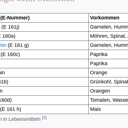
(
E-Nummer
)
Vorkommen
(E 161j)
Garnelen, Humm
 160a)
Möhren, Spinat,
hin
(E 161 g)
Garnelen, Humm
(E 160c)
Paprika
Paprika
in
Orange
61b)
Grünkohl, Spinat
in
Orangen
160d)
Tomaten, Wasse
(E 161 h)
Mais
[
2
]
 in Lebensmitteln