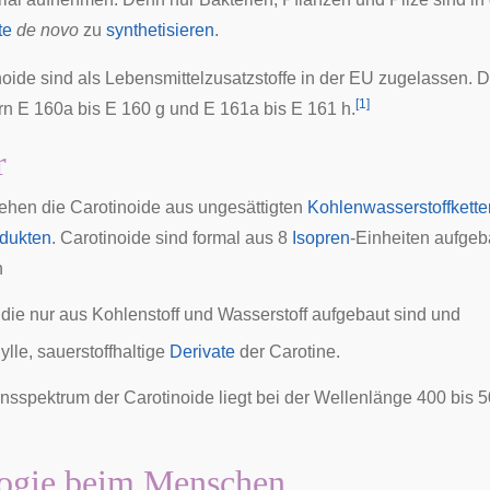
te
de novo
zu
synthetisieren
.
noide sind als
Lebensmittelzusatzstoffe
in der
EU
zugelassen. D
[
1
]
 E 160a bis E 160 g und E 161a bis E 161 h.
r
ehen die Carotinoide aus ungesättigten
Kohlenwasserstoffkette
odukten
. Carotinoide sind formal aus 8
Isopren
-Einheiten aufgeb
n
, die nur aus Kohlenstoff und Wasserstoff aufgebaut sind und
ylle
, sauerstoffhaltige
Derivate
der Carotine.
nsspektrum der Carotinoide liegt bei der Wellenlänge 400 bis 
logie beim Menschen