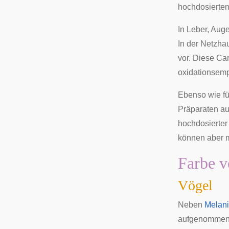
hochdosierten
In Leber, Aug
In der Netzha
vor. Diese Ca
oxidationsempf
Ebenso wie fü
Präparaten au
hochdosierter
können aber m
Farbe v
Vögel
Neben
Melan
aufgenommen u