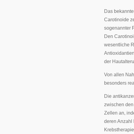
Das bekanntes
Carotinoide z
sogenannter R
Den Carotinoi
wesentliche Ro
Antioxidantie
der Hautalter
Von allen Nah
besonders re
Die antikanze
zwischen den 
Zellen an, in
deren Anzahl b
Krebstherapie