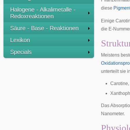
diese
Pigmen
Halogene - Alkalimetalle -
Redoxreaktionen
Einige Caroti
Säure - Base - Reaktionen
die E-Nummern
Lexikon
Struktu
Specials
Meistens best
Oxidationspr
unterteilt sie i
Carotine
Xanthoph
Das Absorptio
Nanometer.
Physio