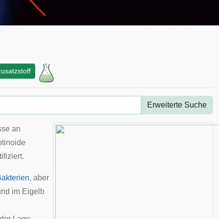
usatzstoff
Erweiterte Suche
sse an
tinoide
fiziert.
akterien
, aber
nd im
Eigelb
 der Lage,