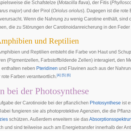
ispielsweise die
Schafstelze
(
Motacilla flava
), der
Fitis
(
Phyllosco
arus major
) und der Pirol (
Oriolus oriolus
). Dagegen ist die rote
erursacht. Wenn die Nahrung zu wenig Carotine enthält, sind
nen, die zu Störungen der Carotinoidanreicherung in den Feder f
Amphibien und Reptilien
Amphibien und Reptilien entsteht die Farbe von Haut und Schup
ren
(Pigmentzellen, Farbstoffbildende Zellen) interagiert, den
 enthalten neben
Pteridinen
und Flavinen auch aus der Nahrung
[
4
]
[
5
]
[
6
]
 rote Farben verantwortlich.
n bei der Photosynthese
ufgabe der Carotinoide bei der pflanzlichen
Photosynthese
ist e
Dabei fungieren sie als photoprotektive Agenzien, die die Pfl
zies
schützen. Außerdem erweitern sie das
Absorptionsspektru
ch und sind teilweise auch am
Energietransfer
innerhalb der
An