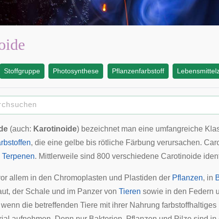
oide
Stoffgruppe
Photosynthese
Pflanzenfarbstoff
Lebensmittelz
de
(auch:
Karotinoide
) bezeichnet man eine umfangreiche Kla
rbstoffen
, die eine gelbe bis rötliche
Färbung
verursachen. Caro
n
Terpenen
. Mittlerweile sind 800 verschiedene Carotinoide identi
or allem in den
Chromoplasten
und
Plastiden
der
Pflanzen
, in
B
ut
, der
Schale
und im
Panzer
von
Tieren
sowie in den
Federn
u
 wenn die betreffenden Tiere mit ihrer Nahrung farbstoffhaltiges
ial aufnehmen. Denn nur Bakterien, Pflanzen und
Pilze
sind in