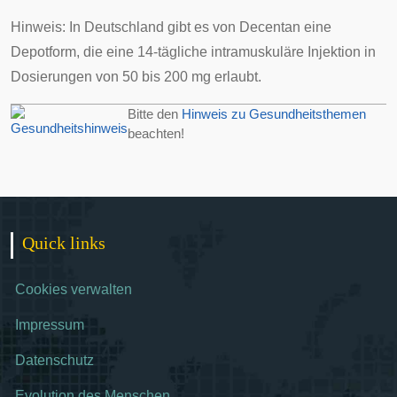
Hinweis: In Deutschland gibt es von Decentan eine
Depotform, die eine 14-tägliche
intramuskuläre Injektion
in
Dosierungen von 50 bis 200 mg erlaubt.
Bitte den
Hinweis zu Gesundheitsthemen
beachten!
Quick links
Cookies verwalten
Impressum
Datenschutz
Evolution des Menschen