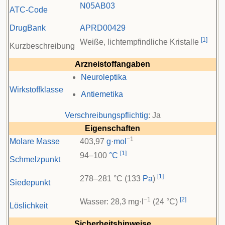
N05
AB03
ATC-Code
DrugBank
APRD00429
[
1
]
Weiße, lichtempfindliche Kristalle
Kurzbeschreibung
Arzneistoffangaben
Neuroleptika
Wirkstoffklasse
Antiemetika
Verschreibungspflichtig
: Ja
Eigenschaften
−1
Molare Masse
403,97
g
·
mol
[
1
]
94–100
°C
Schmelzpunkt
[
1
]
278–281 °C (133
Pa
)
Siedepunkt
−1
[
2
]
Wasser: 28,3 mg·l
(24 °C)
Löslichkeit
Sicherheitshinweise