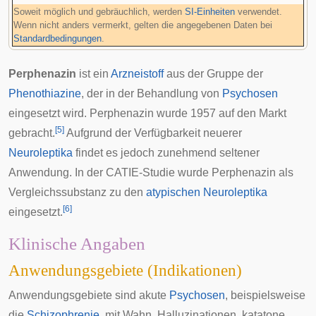
Soweit möglich und gebräuchlich, werden
SI-Einheiten
verwendet.
Wenn nicht anders vermerkt, gelten die angegebenen Daten bei
Standardbedingungen
.
Perphenazin
ist ein
Arzneistoff
aus der Gruppe der
Phenothiazine
, der in der Behandlung von
Psychosen
eingesetzt wird. Perphenazin wurde 1957 auf den Markt
[
5
]
gebracht.
Aufgrund der Verfügbarkeit neuerer
Neuroleptika
findet es jedoch zunehmend seltener
Anwendung. In der
CATIE-Studie
wurde Perphenazin als
Vergleichssubstanz zu den
atypischen Neuroleptika
[
6
]
eingesetzt.
Klinische Angaben
Anwendungsgebiete (Indikationen)
Anwendungsgebiete sind akute
Psychosen
, beispielsweise
die
Schizophrenie
, mit
Wahn
,
Halluzinationen
,
katatone