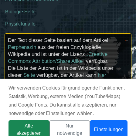
Biologie Seite
Physik für alle
Der Text dieser Seite basiert auf dem Artikel
Perphenazin
aus der freien Enzyklopädie
Wikipedia und ist unter der Lizenz
„Creative
Commons Attribution/Share Alike“
verfügbar.
Die Liste der Autoren ist in der Wikipedia unter
dieser
Seite
verfügbar, der Artikel kann
hier
bearbeitet werden. Informationen zu den
Wir verwenden Cookies für grundlegende Funktionen,
Urhebern und zum Lizenzstatus eingebundener
Mediendateien (etwa Bilder oder Videos) können
Statistik, Werbung, externe Medien (YouTube/Maps)
im Regelfall durch Anklicken dieser abgerufen
und Google Fonts. Du kannst alle akzeptieren, nur
werden.
notwendige oder Einstellungen wählen.
© chemie-schule.de 2026
Alle
Nur
Einstellungen
akzeptieren
notwendige