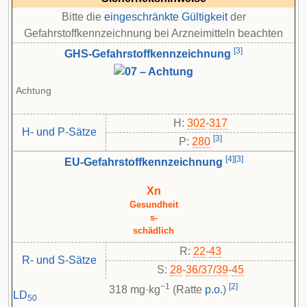
Bitte die
eingeschränkte Gültigkeit
der
Gefahrstoffkennzeichnung bei Arzneimitteln beachten
[
3
]
GHS-Gefahrstoffkennzeichnung
Achtung
H:
302
-
317
H- und P-Sätze
[
3
]
P:
280
[
4
]
[
3
]
EU-Gefahrstoffkennzeichnung
Xn
Gesundheit
s-
schädlich
R:
22
-
43
R- und S-Sätze
S:
28
-
36/37/39
-
45
−1
[
2
]
318 mg·kg
(Ratte
p.o.
)
LD
50