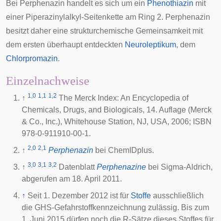
Bei Perphenazin handelt es sich um ein
Phenothiazin
mit
einer Piperazinylalkyl-Seitenkette am Ring 2. Perphenazin
besitzt daher eine strukturchemische Gemeinsamkeit mit
dem ersten überhaupt entdeckten
Neuroleptikum
, dem
Chlorpromazin
.
Einzelnachweise
1,0
1,1
1,2
↑
The Merck Index: An Encyclopedia of
Chemicals, Drugs, and Biologicals, 14. Auflage (Merck
& Co., Inc.), Whitehouse Station, NJ, USA, 2006; ISBN
978-0-911910-00-1.
2,0
2,1
↑
Perphenazin
bei
ChemIDplus
.
3,0
3,1
3,2
↑
Datenblatt
Perphenazine
bei Sigma-Aldrich,
abgerufen am 18. April 2011.
↑
Seit 1. Dezember 2012 ist für
Stoffe
ausschließlich
die GHS-Gefahrstoffkennzeichnung zulässig. Bis zum
1. Juni 2015 dürfen noch die R-Sätze dieses Stoffes für