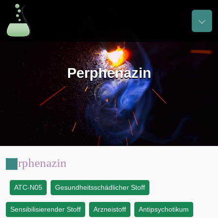
Perphenazin
Perphenazin
ATC-N05
Gesundheitsschädlicher Stoff
:
Sensibilisierender Stoff
Arzneistoff
Antipsychotikum