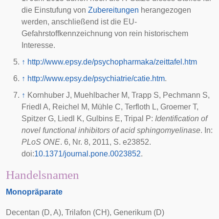
die Einstufung von
Zubereitungen
herangezogen
werden, anschließend ist die EU-
Gefahrstoffkennzeichnung von rein historischem
Interesse.
↑
http://www.epsy.de/psychopharmaka/zeittafel.htm
↑
http://www.epsy.de/psychiatrie/catie.htm
.
↑
Kornhuber J, Muehlbacher M, Trapp S, Pechmann S,
Friedl A, Reichel M, Mühle C, Terfloth L, Groemer T,
Spitzer G, Liedl K, Gulbins E, Tripal P:
Identification of
novel functional inhibitors of acid sphingomyelinase
. In:
PLoS ONE
. 6, Nr. 8, 2011, S. e23852.
doi
:
10.1371/journal.pone.0023852
.
Handelsnamen
Monopräparate
Decentan (D, A), Trilafon (CH), Generikum (D)