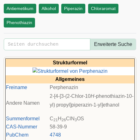
Antiemetikum
Alkohol
Piperazin
Chloraromat
Phenothiazin
Erweiterte Suche
Strukturformel
Allgemeines
Freiname
Perphenazin
2-[4-[3-(2-Chlor-10
H
-phenothiazin-10-
Andere Namen
yl) propyl]piperazin-1-yl]ethanol
Summenformel
C
H
ClN
OS
21
26
3
CAS-Nummer
58-39-9
PubChem
4748