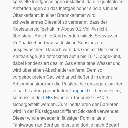
spezielle Inertgasanlagen installiert, da die qualitativen
Anforderungen an das Inertgas höher sind als in der
Öltankerfahrt. In einer Brennkammer wird
schwefelarmes Dieselöl so verbrannt, dass der
Restsauerstoffgehalt im Abgas 0,2 Vol.-% nicht
übersteigt. Anschließend werden mittels Seewasser
Rußpartikel und wasserlösliche Substanzen
ausgewaschen. Danach wird das Gas mit Hilfe einer
Kälteanlage (Kältetrockner) auf 8 bis 10 °C abgekühlt,
dabei kondensiert das im Gas enthaltene Wasser und
wird über einen Abscheider entfernt. Dem so
vorgetrockneten Gas wird anschließend in einem
Adsorptionstrockner die Restfeuchte entzogen, um den
je nach Ladung geforderten
Taupunkt
sicherzustellen,
so muss in der
LNG
-Fahrt ein Taupunkt ≤ −40 °C
sichergestellt werden. Zum Inertisieren der Barrieren
wird in der Flüssiggasschifffahrt Stickstoff verwendet.
Dieser wird entweder in flüssiger Form mittels
Tankwagen an Bord geliefert und dort je nach Bedarf