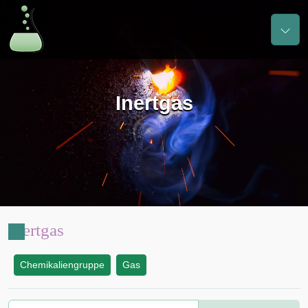
Inertgas
Inertgas
Chemikaliengruppe
Gas
: