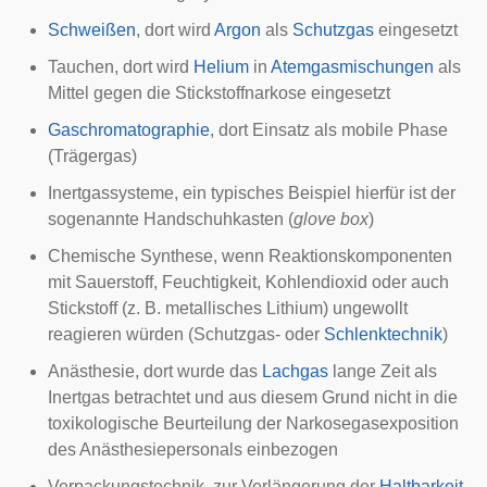
Schweißen
, dort wird
Argon
als
Schutzgas
eingesetzt
Tauchen
, dort wird
Helium
in
Atemgasmischungen
als
Mittel gegen die
Stickstoffnarkose
eingesetzt
Gaschromatographie
, dort Einsatz als mobile Phase
(Trägergas)
Inertgassysteme, ein typisches Beispiel hierfür ist der
sogenannte
Handschuhkasten
(
glove box
)
Chemische Synthese, wenn Reaktionskomponenten
mit Sauerstoff, Feuchtigkeit, Kohlendioxid oder auch
Stickstoff (z. B. metallisches Lithium) ungewollt
reagieren würden (Schutzgas- oder
Schlenktechnik
)
Anästhesie
, dort wurde das
Lachgas
lange Zeit als
Inertgas betrachtet und aus diesem Grund nicht in die
toxikologische Beurteilung der
Narkosegasexposition
des Anästhesiepersonals einbezogen
Verpackungstechnik
, zur Verlängerung der
Haltbarkeit