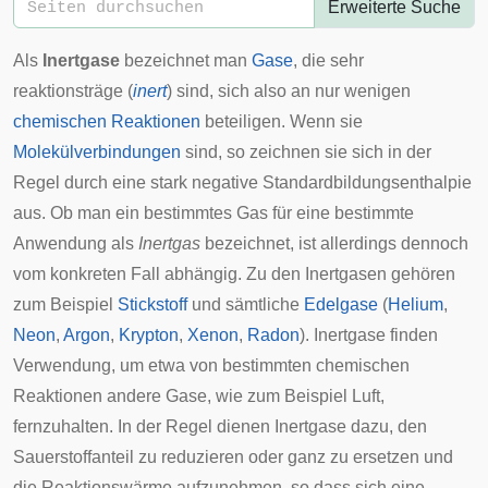
Erweiterte Suche
Als
Inertgase
bezeichnet man
Gase
, die sehr
reaktionsträge (
inert
) sind, sich also an nur wenigen
chemischen Reaktionen
beteiligen. Wenn sie
Molekülverbindungen
sind, so zeichnen sie sich in der
Regel durch eine stark negative
Standardbildungsenthalpie
aus. Ob man ein bestimmtes Gas für eine bestimmte
Anwendung als
Inertgas
bezeichnet, ist allerdings dennoch
vom konkreten Fall abhängig. Zu den Inertgasen gehören
zum Beispiel
Stickstoff
und sämtliche
Edelgase
(
Helium
,
Neon
,
Argon
,
Krypton
,
Xenon
,
Radon
). Inertgase finden
Verwendung, um etwa von bestimmten chemischen
Reaktionen andere Gase, wie zum Beispiel Luft,
fernzuhalten. In der Regel dienen Inertgase dazu, den
Sauerstoffanteil zu reduzieren oder ganz zu ersetzen und
die Reaktionswärme aufzunehmen, so dass sich eine