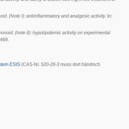
noid. (Note I): antiinflammatory and analgesic activity.
In:
avonoid. (note II): hypolipidemic activity on experimental
469.
stem
ESIS
(CAS-Nr.
520-26-3
muss dort händisch