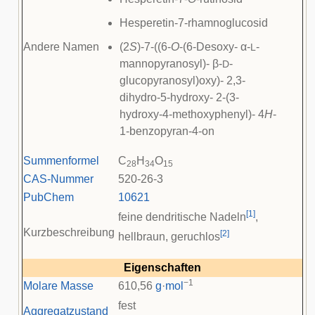
Hesperetin-7-rhamnoglucosid
Andere Namen
(2
S
)-7-((6-
O
-(6-Desoxy- α-
-
L
mannopyranosyl)- β-
-
D
glucopyranosyl)oxy)- 2,3-
dihydro-5-hydroxy- 2-(3-
hydroxy-4-methoxyphenyl)- 4
H
-
1-benzopyran-4-on
Summenformel
C
H
O
28
34
15
CAS-Nummer
520-26-3
PubChem
10621
[
1
]
feine dendritische Nadeln
,
Kurzbeschreibung
[
2
]
hellbraun, geruchlos
Eigenschaften
−1
Molare Masse
610,56
g
·
mol
fest
Aggregatzustand