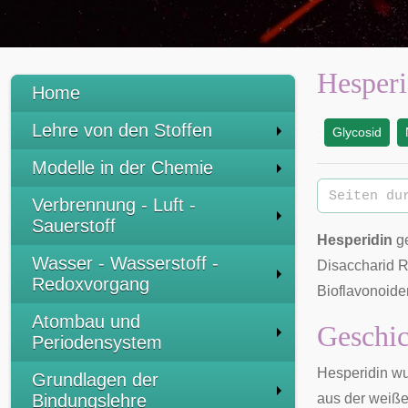
Hesperi
Home
Lehre von den Stoffen
Glycosid
:
Modelle in der Chemie
Verbrennung - Luft -
Sauerstoff
Hesperidin
ge
Wasser - Wasserstoff -
Disaccharid
R
Redoxvorgang
Bioflavonoide
Atombau und
Geschic
Periodensystem
Hesperidin wu
Grundlagen der
Bindungslehre
aus der weiße