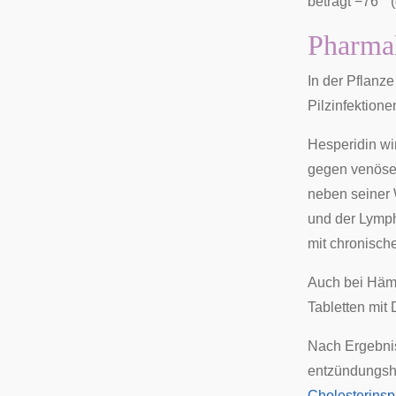
beträgt −76 ° 
Pharma
In der Pflanz
Pilzinfektione
Hesperidin wi
gegen venös
neben seiner 
und der
Lymp
mit chronisch
Auch bei Hämo
Tabletten mit
Nach Ergebnis
entzündungsh
Cholesterinsp