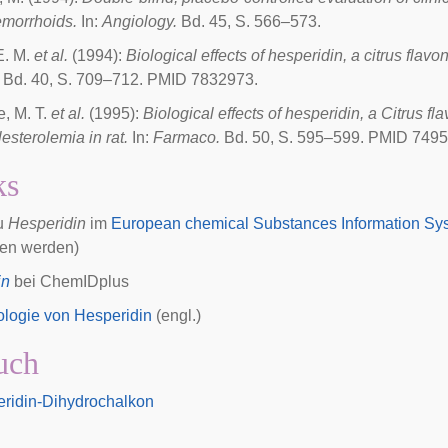
emorrhoids.
In:
Angiology.
Bd. 45, S. 566–573.
E. M.
et al.
(1994):
Biological effects of hesperidin, a citrus flavo
Bd. 40, S. 709–712. PMID 7832973.
e, M. T.
et al.
(1995):
Biological effects of hesperidin, a Citrus fl
esterolemia in rat.
In:
Farmaco.
Bd. 50, S. 595–599. PMID 7495
ks
zu
Hesperidin
im
European chemical Substances Information Sy
gen werden)
in
bei
ChemIDplus
logie von Hesperidin
(engl.)
uch
ridin-Dihydrochalkon