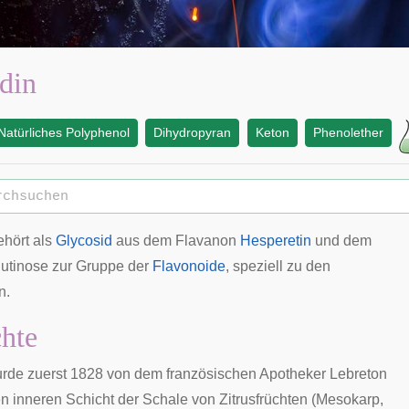
din
Natürliches Polyphenol
Dihydropyran
Keton
Phenolether
hört als
Glycosid
aus dem Flavanon
Hesperetin
und dem
utinose
zur Gruppe der
Flavonoide
, speziell zu den
n
.
hte
rde zuerst 1828 von dem französischen Apotheker Lebreton
n inneren Schicht der Schale von Zitrusfrüchten (
Mesokarp
,