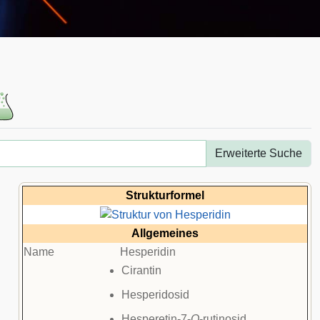
Erweiterte Suche
Strukturformel
Allgemeines
Name
Hesperidin
Cirantin
Hesperidosid
Hesperetin-7-
O
-rutinosid