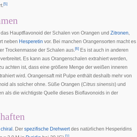
[
5
]
t.
mmen
t das Hauptflavonoid der Schalen von
Orangen
und
Zitronen
,
rt neben
Hesperetin
vor. Bei manchen Orangensorten macht es
[
6
]
der Trockenmasse der Schalen aus.
Es ist auch in anderen
verbreitet. Es kann aus Orangenschalen extrahiert werden,
zu achten ist, dass eine größere Menge der weißen inneren
trahiert wird. Orangensaft mit
Pulpe
enthält deshalb mehr von
noid
als solcher ohne. Süße Orangen (
Citrus sinensis
) und
en als die wichtigste Quelle dieses
Bioflavonoids
in der
haften
t
chiral
. Der
spezifische Drehwert
des natürlichen Hesperidins
[
1
]