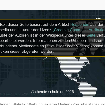
Text dieser Seite basiert auf dem Artikel
Hesperidin
aus der 
pedia und ist unter der Lizenz
„Creative Commons Attributio
Liste der Autoren ist in der Wikipedia unter dieser
Seite
verfü
bearbeitet werden. Informationen zu den Urhebern und zum 
ebundener Mediendateien (etwa Bilder oder Videos) können i
icken dieser abgerufen werden.
© chemie-schule.de 2026
ionen, Statistik, Werbung, externe Medien (YouTube/Maps) und 