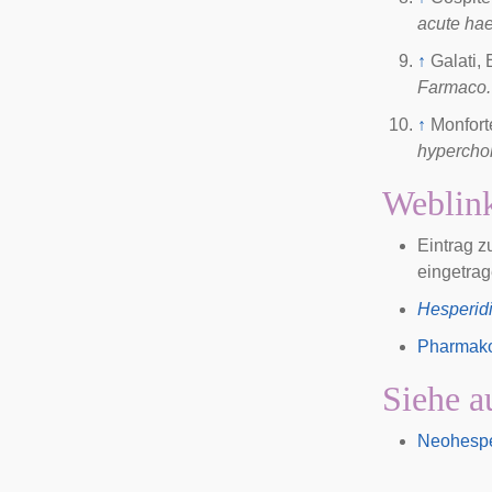
acute ha
↑
Galati, 
Farmaco.
↑
Monfort
hyperchol
Weblin
Eintrag 
eingetra
Hesperid
Pharmako
Siehe a
Neohespe