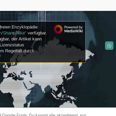
freien Enzyklopädie
n/Share Alike“
verfügbar.
gbar, der Artikel kann
Lizenzstatus
m Regelfall durch
Google Fonts. Du kannst alle akzeptieren, nur