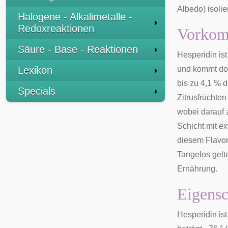
Albedo) isolier
Halogene - Alkalimetalle -
Redoxreaktionen
Vorko
Säure - Base - Reaktionen
Hesperidin is
Lexikon
und kommt do
bis zu 4,1 % 
Specials
Zitrusfrüchten
wobei darauf 
Schicht mit ex
diesem
Flavo
Tangelos
gelt
Ernährung.
Eigensc
Hesperidin is