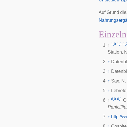
Auf Grund die
Nahrungsergä
Einzeln
1,0
1,1
1,
↑
Station,
↑
Datenbl
↑
Datenbl
↑
Sax, N. 
↑
Lebreto
6,0
6,1
↑
O
Penicilli
↑
http://
↑
Cospite