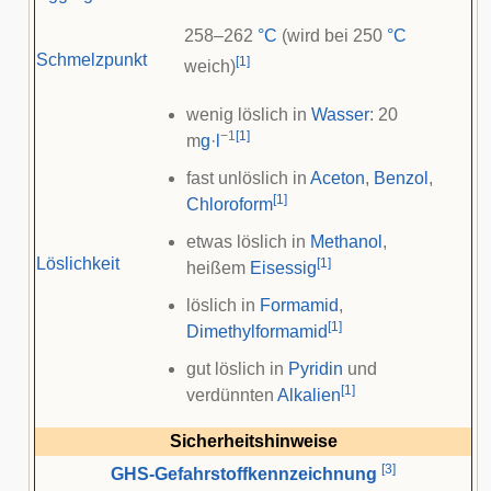
258–262
°C
(wird bei 250
°C
Schmelzpunkt
[
1
]
weich)
wenig löslich in
Wasser
: 20
−1
[
1
]
m
g
·
l
fast unlöslich in
Aceton
,
Benzol
,
[
1
]
Chloroform
etwas löslich in
Methanol
,
Löslichkeit
[
1
]
heißem
Eisessig
löslich in
Formamid
,
[
1
]
Dimethylformamid
gut löslich in
Pyridin
und
[
1
]
verdünnten
Alkalien
Sicherheitshinweise
[
3
]
GHS-Gefahrstoffkennzeichnung