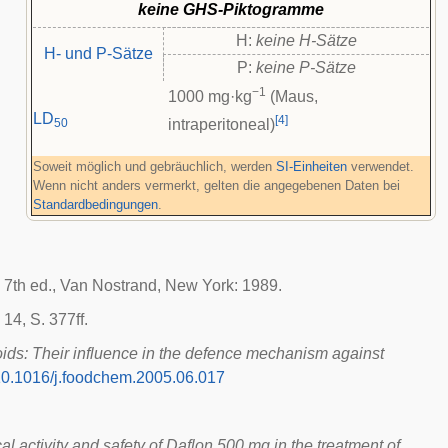
keine GHS-Piktogramme
H:
keine H-Sätze
H- und P-Sätze
P:
keine P-Sätze
−1
1000 mg·kg
(Maus,
LD
[
4
]
50
intraperitoneal
)
Soweit möglich und gebräuchlich, werden
SI-Einheiten
verwendet.
Wenn nicht anders vermerkt, gelten die angegebenen Daten bei
Standardbedingungen
.
s, 7th ed., Van Nostrand, New York: 1989.
14, S. 377ff.
noids: Their influence in the defence mechanism against
0.1016/j.foodchem.2005.06.017
al activity and safety of Daflon 500 mg in the treatment of