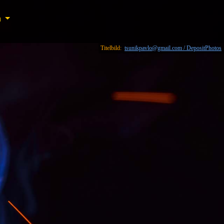
n
n
Titelbild:
tsunikpavlo@gmail.com / DepositPhotos