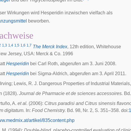
ser Wirkungen wird Hesperidin inzwischen vielfach als
nzungsmittel
beworben.
achweise
2
1,3
1,4
1,5
1,6
1,7
The Merck Index
, 12th edition, Whitehouse
 New Jersey, USA:
Merck & Co.
1996
att
Hesperidin
bei Carl Roth, abgerufen am 3. Juni 2008.
att
Hesperidin
bei Sigma-Aldrich, abgerufen am 3. April 2011.
Irving; Lewis, R. J. Dangerous Properties of Industrial Material
n (1828).
Journal de Pharmacie et de sciences accessoires.
Bd. 
rtuño, A.
et al.
(2006):
Citrus paradisi and Citrus sinensis flavo
um digitatum.
In:
Food Chemistry.
Bd. 98, Nr. 2, S. 351–358.
doi
:
1
www.medmix.at/artikel/835content.php
, M. (1994):
Double-blind, placebo-controlled evaluation of clinic