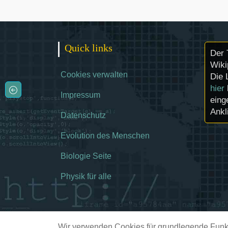
Quick links
Der 
Wiki
Cookies verwalten
Die 
hier
Impressum
eing
Ankl
Datenschutz
Evolution des Menschen
Biologie Seite
Physik für alle
Wir verwenden Cookies für grundlegende Funkt