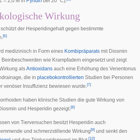
(c = 2,0 M in
Pyridin
bei 20 °C).
kologische Wirkung
e schützt der Hesperidingehalt gegen bestimmte
[
6
]
n.
rd medizinisch in Form eines
Kombipräparats
mit
Diosmin
e Beinbeschwerden wie
Krampfadern
eingesetzt und zeigt
Wirkung als
Antioxidans
auch eine Erhöhung des
Venentonus
hdrainage
, die in
placebokontrollierten
Studien bei Personen
[
7
]
er venöser
Insuffizienz
bewiesen wurde.
rrhoiden haben klinische Studien die gute Wirkung von
[
8
]
 Diosmin und Hesperidin gezeigt.
sen von Tierversuchen besitzt Hesperidin auch
[
9
]
emmende und schmerzstillende Wirkung
und senkt den
[
10
]
iegel
und den
Triglyceridspiegel
im Blut.