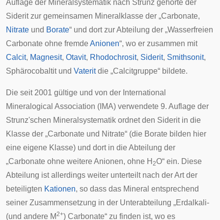
Auflage der Mineralsystematik nach Strunz
gehörte der
Siderit zur gemeinsamen Mineralklasse der „Carbonate,
Nitrate
und
Borate
“ und dort zur Abteilung der „Wasserfreien
Carbonate ohne fremde
Anionen
“, wo er zusammen mit
Calcit
,
Magnesit
,
Otavit
,
Rhodochrosit
,
Siderit
,
Smithsonit
,
Sphärocobaltit
und
Vaterit
die „Calcitgruppe“ bildete.
Die seit 2001 gültige und von der
International
Mineralogical Association
(IMA) verwendete
9. Auflage der
Strunz'schen Mineralsystematik
ordnet den Siderit in die
Klasse der „Carbonate und Nitrate“ (die Borate bilden hier
eine eigene Klasse) und dort in die Abteilung der
„Carbonate ohne weitere Anionen, ohne H
O“ ein. Diese
2
Abteilung ist allerdings weiter unterteilt nach der Art der
beteiligten
Kationen
, so dass das Mineral entsprechend
seiner Zusammensetzung in der Unterabteilung „Erdalkali-
2+
(und andere M
) Carbonate“ zu finden ist, wo es