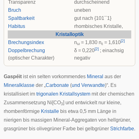
Transparenz
durchscheinend
Bruch
uneben
Spaltbarkeit
gut nach
{
1
0
1
¯
1
}
Habitus
rhombisches Kristalle,
Kristalloptik
[
2
]
Brechungsindex
n
= 1,830 n
= 1,610
ω
ε
[
2
]
Doppelbrechung
δ = 0,220
; einachsig
(optischer Charakter)
negativ
Gaspéit
ist ein selten vorkommendes
Mineral
aus der
Mineralklasse
der „
Carbonate
(
und Verwandte
)“. Es
kristallisiert im
trigonalen Kristallsystem
mit der chemischen
Zusammensetzung Ni[CO
] und entwickelt nur kleine,
3
rhombenförmige
Kristalle
bis etwa 0,5 mm Länge in
nierigen bis massigen
Mineral-Aggregaten
von hellgrüner,
grasgrüner bis olivegrüner Farbe bei gelbgrüner
Strichfarbe
.