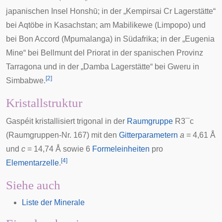
japanischen Insel Honshū; in der „Kempirsai Cr Lagerstätte“
bei
Aqtöbe
in Kasachstan; am
Mabilikewe
(
Limpopo
) und
bei
Bon Accord
(
Mpumalanga
) in Südafrika; in der „Eugenia
Mine“ bei
Bellmunt del Priorat
in der spanischen
Provinz
Tarragona
und in der „Damba Lagerstätte“ bei
Gweru
in
[
2
]
Simbabwe.
Kristallstruktur
Gaspéit kristallisiert trigonal in der
Raumgruppe
R
3
¯
c
(Raumgruppen-Nr. 167) mit den
Gitterparametern
a
= 4,61
Å
und
c
= 14,74 Å sowie 6
Formeleinheiten
pro
[
4
]
Elementarzelle
.
Siehe auch
Liste der Minerale