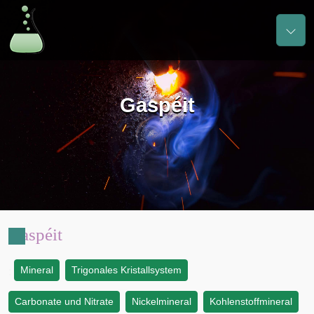
Gaspéit
Gaspéit
Mineral
Trigonales Kristallsystem
:
Carbonate und Nitrate
Nickelmineral
Kohlenstoffmineral