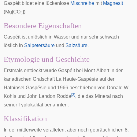
Gaspéit bildet eine lückenlose
Mischreihe
mit
Magnesit
(Mg[CO
]).
3
Besondere Eigenschaften
Gaspéit ist unlöslich in Wasser und nur sehr schwach
löslich in
Salpetersäure
und
Salzsäure
.
Etymologie und Geschichte
Erstmals entdeckt wurde Gaspéit bei
Mont-Albert
in der
kanadischen Grafschaft
La Haute-Gaspésie
auf der
Halbinsel
Gaspésie
und 1966 beschrieben von Donald W.
[
3
]
Kohls und
John Landon Rodda
, die das Mineral nach
seiner
Typlokalität
benannten.
Klassifikation
In der mittlerweile veralteten, aber noch gebräuchlichen
8.