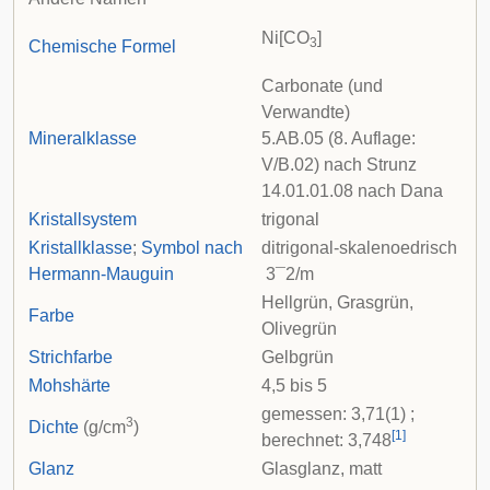
Ni[CO
]
3
Chemische Formel
Carbonate (und
Verwandte)
Mineralklasse
5.AB.05 (8. Auflage:
V/B.02) nach
Strunz
14.01.01.08 nach
Dana
Kristallsystem
trigonal
Kristallklasse
;
Symbol nach
ditrigonal-skalenoedrisch
Hermann-Mauguin
3
¯
2
/
m
Hellgrün, Grasgrün,
Farbe
Olivegrün
Strichfarbe
Gelbgrün
Mohshärte
4,5 bis 5
gemessen: 3,71(1) ;
3
Dichte
(g/cm
)
[
1
]
berechnet: 3,748
Glanz
Glasglanz, matt