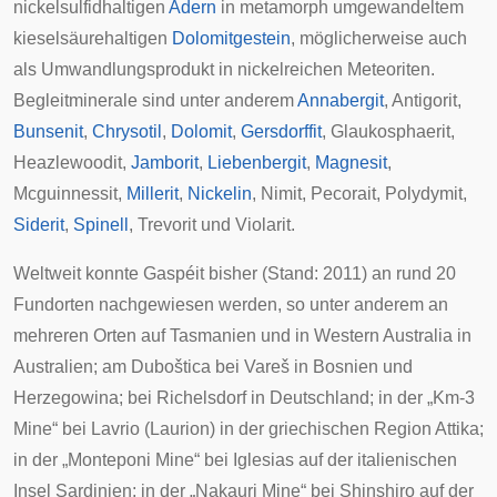
nickelsulfidhaltigen
Adern
in metamorph umgewandeltem
kieselsäurehaltigen
Dolomitgestein
, möglicherweise auch
als Umwandlungsprodukt in nickelreichen Meteoriten.
Begleitminerale
sind unter anderem
Annabergit
,
Antigorit
,
Bunsenit
,
Chrysotil
,
Dolomit
,
Gersdorffit
,
Glaukosphaerit
,
Heazlewoodit
,
Jamborit
,
Liebenbergit
,
Magnesit
,
Mcguinnessit
,
Millerit
,
Nickelin
,
Nimit
,
Pecorait
,
Polydymit
,
Siderit
,
Spinell
,
Trevorit
und
Violarit
.
Weltweit konnte Gaspéit bisher (Stand: 2011) an rund 20
Fundorten nachgewiesen werden, so unter anderem an
mehreren Orten auf
Tasmanien
und in
Western Australia
in
Australien; am
Duboštica
bei
Vareš
in Bosnien und
Herzegowina; bei
Richelsdorf
in Deutschland; in der „Km-3
Mine“ bei
Lavrio
(Laurion) in der griechischen Region Attika;
in der „Monteponi Mine“ bei
Iglesias
auf der italienischen
Insel Sardinien; in der „Nakauri Mine“ bei
Shinshiro
auf der