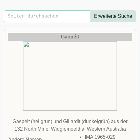
Erweiterte Suche
Gaspéit
Gaspéit (hellgrün) und
Gillardit
(dunkelgrün) aus der
132 North Mine, Widgiemooltha,
Western Australia
IMA 1965-029
Andere Namen