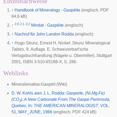
Einzelnachweise
↑
Handbook of Mineralogy - Gaspéite
(englisch, PDF
64,6 kB)
2,0
2,1
2,2
↑
Mindat - Gaspéite
(englisch)
↑
Nachruf für John Landon Rodda
(englisch)
↑
Hugo Strunz
, Ernest H. Nickel:
Strunz Mineralogical
Tables
. 9. Auflage. E. Schweizerbart'sche
Verlagsbuchhandlung (Nägele u. Obermiller), Stuttgart
2001
, ISBN 3-510-65188-X, S. 286.
Weblinks
Mineralienatlas:Gaspéit
(Wiki)
D. W. Kohls awn J. L. Rodda:
Gaspeite, (Ni,Mg,Fe)
(CO
), A New Carbonate From The Gaspe Peninsula,
3
Quebec
, In:
THE AMERICAN MINERALOGIST
, VOL.
51, MAY_JUNE, 1966
(englisch, PDF 424 kB)