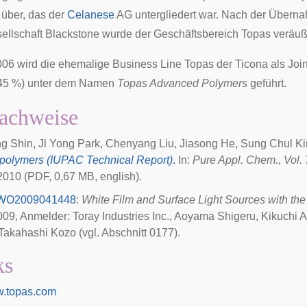
ber, das der
Celanese
AG untergliedert war. Nach der Übern
ellschaft
Blackstone
wurde der Geschäftsbereich Topas veräuß
006 wird die ehemalige Business Line Topas der Ticona als Join
45 %) unter dem Namen
Topas Advanced Polymers
geführt.
achweise
g Shin, Jl Yong Park, Chenyang Liu, Jiasong He, Sung Chul K
opolymers (IUPAC Technical Report)
.
In:
Pure Appl. Chem., Vol. 
 2010
(PDF, 0,67 MB, english).
WO2009041448
:
White Film and Surface Light Sources with th
2009
, Anmelder: Toray Industries Inc., Aoyama Shigeru, Kikuchi
Takahashi Kozo (vgl. Abschnitt 0177).
ks
w.topas.com