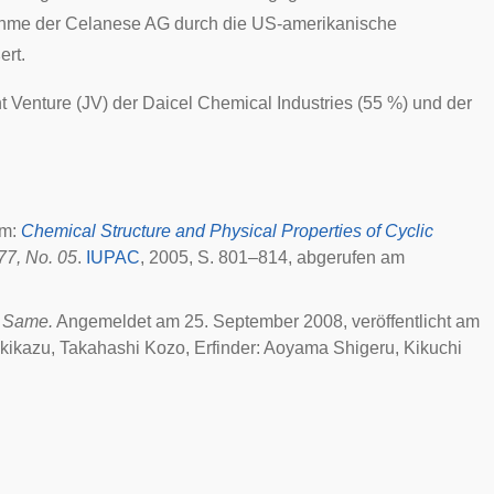
ahme der Celanese AG durch die US-amerikanische
ert.
t Venture (JV) der
Daicel Chemical Industries
(55 %) und der
im:
Chemical Structure and Physical Properties of Cyclic
77, No. 05
.
IUPAC
,
2005
,
S. 801–814
, abgerufen am
e Same.
Angemeldet am
25. September 2008
, veröffentlicht am
 Akikazu, Takahashi Kozo, Erfinder: Aoyama Shigeru, Kikuchi