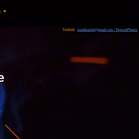
n
n
Titelbild:
tsunikpavlo@gmail.com / DepositPhotos
e