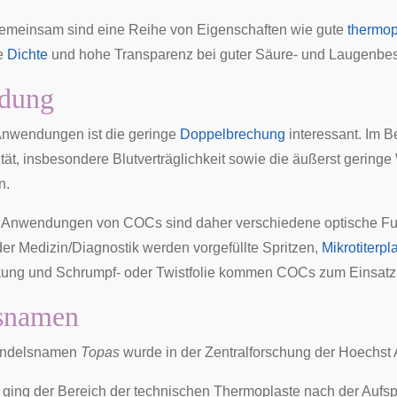
emeinsam sind eine Reihe von Eigenschaften wie gute
thermop
ge
Dichte
und hohe
Transparenz
bei guter Säure- und Laugenbes
dung
Anwendungen ist die geringe
Doppelbrechung
interessant. Im B
tät
, insbesondere
Blutverträglichkeit
sowie die äußerst gering
n.
 Anwendungen von COCs sind daher verschiedene optische Fun
 der Medizin/Diagnostik werden vorgefüllte Spritzen,
Mikrotiterpl
kung
und
Schrumpf-
oder
Twistfolie
kommen COCs zum Einsatz
snamen
andelsnamen
Topas
wurde in der Zentralforschung der
Hoechst
ging der Bereich der technischen Thermoplaste nach der Aufs