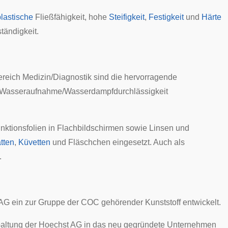
lastische
Fließfähigkeit
, hohe
Steifigkeit
,
Festigkeit
und
Härte
tändigkeit.
ereich Medizin/Diagnostik sind die hervorragende
e Wasseraufnahme/
Wasserdampfdurchlässigkeit
ktionsfolien in
Flachbildschirmen
sowie
Linsen
und
atten
,
Küvetten
und Fläschchen eingesetzt. Auch als
.
 AG
ein zur Gruppe der COC gehörender Kunststoff entwickelt.
paltung der Hoechst AG in das neu gegründete Unternehmen