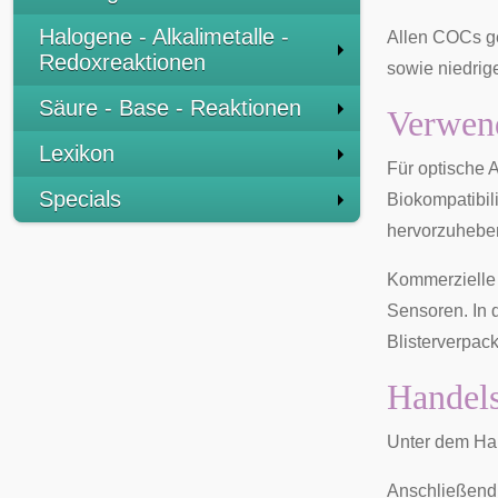
Halogene - Alkalimetalle -
Allen COCs g
Redoxreaktionen
sowie niedri
Säure - Base - Reaktionen
Verwen
Lexikon
Für optische 
Specials
Biokompatibili
hervorzuhebe
Kommerzielle
Sensoren
. In
Blisterverpac
Handel
Unter dem H
Anschließend 