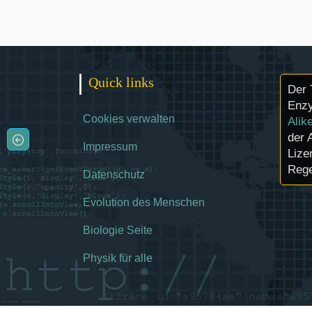
Quick links
Der 
Enzy
Cookies verwalten
Alik
der 
Impressum
Lize
Rege
Datenschutz
Evolution des Menschen
Biologie Seite
Physik für alle