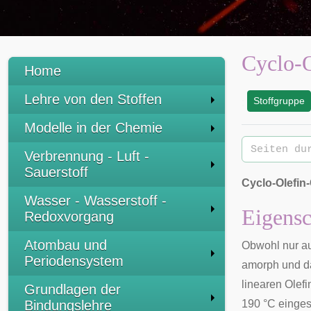
Cyclo-
Home
Lehre von den Stoffen
Stoffgruppe
:
Modelle in der Chemie
Verbrennung - Luft -
Sauerstoff
Cyclo-Olefin
Wasser - Wasserstoff -
Eigensc
Redoxvorgang
Atombau und
Obwohl nur a
Periodensystem
amorph und da
linearen Olef
Grundlagen der
Bindungslehre
190 °C eingest