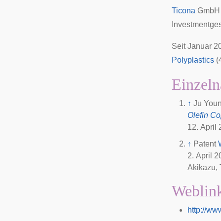
Ticona
GmbH ü
Investmentges
Seit Januar 2
Polyplastics
(
Einzeln
↑
Ju Youn
Olefin C
12. April
↑
Patent
2. April 
Akikazu, 
Weblin
http://ww