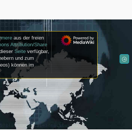
ymere
aus der freien
ons Attribution/Share
 dieser
Seite
verfügbar,
rhebern und zum
deos) können im