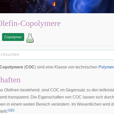
Olefin-Copolymere
Copolymer
-Copolymere
(
COC
) sind eine Klasse von technischen
Polymer
haften
us
Olefinen
bestehend, sind COC im Gegensatz zu den teilkrista
mit transparent. Die Eigenschaften von COC lassen sich durch
inen in einem weiten Bereich verändern. Im Wesentlichen wird 
[
1
]
[
2
]
ellt.