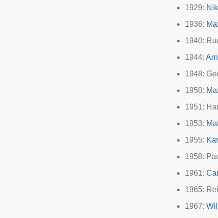
1929:
Ni
1936:
Ma
1940: Ru
1944:
Arn
1948: Ge
1950:
Ma
1951: Ha
1953:
Mat
1955:
Kar
1958: Pa
1961:
Ca
1965: Re
1967:
Wil