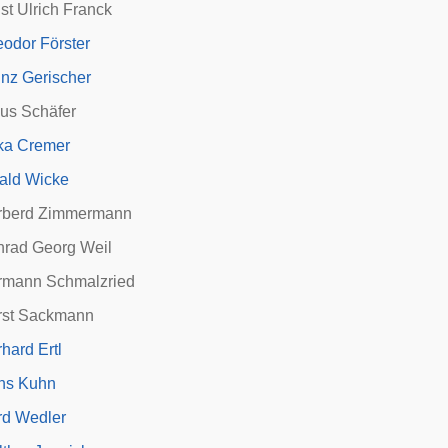
st Ulrich Franck
odor Förster
nz Gerischer
aus Schäfer
ka Cremer
ald Wicke
rberd Zimmermann
nrad Georg Weil
rmann Schmalzried
rst Sackmann
hard Ertl
ns Kuhn
rd Wedler