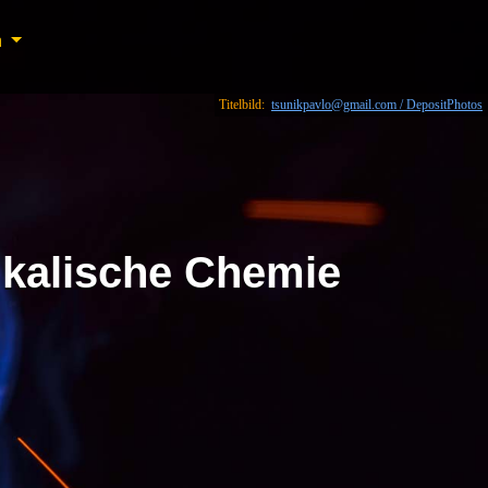
n
n
Titelbild:
tsunikpavlo@gmail.com / DepositPhotos
ikalische Chemie