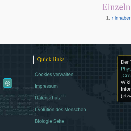
Einzeln
↑
Inhabe
Quick links
Der 
Phys
Cookies verwalten
„Cre
Wiki
Impressum
Info
(etw
Datenschutz
Evolution des Menschen
Biologie Seite