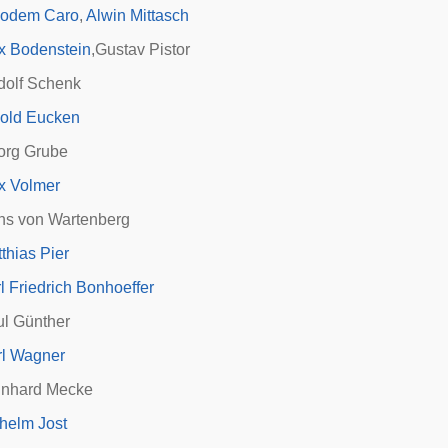
kodem Caro
,
Alwin Mittasch
x Bodenstein
,Gustav Pistor
dolf Schenk
old Eucken
org Grube
x Volmer
ns von Wartenberg
thias Pier
l Friedrich Bonhoeffer
ul Günther
rl Wagner
inhard Mecke
helm Jost