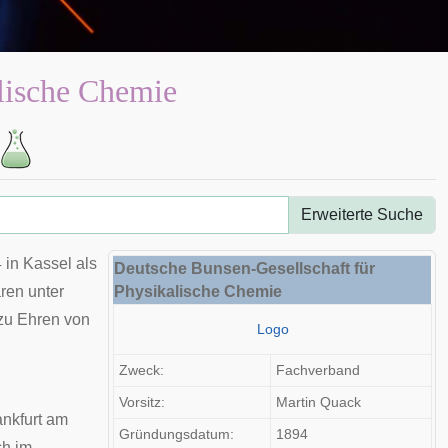
lische Chemie
Erweiterte Suche
4
in
Kassel
als
Deutsche Bunsen-Gesellschaft für
ren unter
Physikalische Chemie
 zu Ehren von
Logo
Zweck:
Fachverband
Vorsitz:
Martin Quack
ankfurt am
Gründungsdatum:
1894
ch im