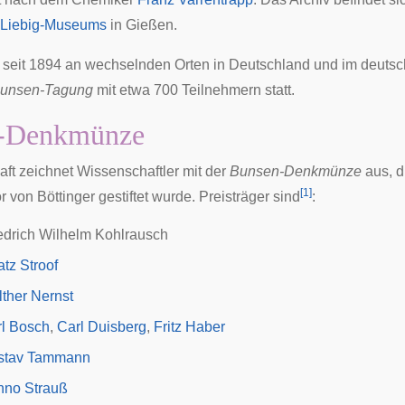
Liebig-Museums
in
Gießen
.
et seit 1894 an wechselnden Orten in Deutschland und im deuts
unsen-Tagung
mit etwa 700 Teilnehmern statt.
-Denkmünze
aft zeichnet Wissenschaftler mit der
Bunsen-Denkmünze
aus, d
[
1
]
 von Böttinger
gestiftet wurde. Preisträger sind
:
edrich Wilhelm Kohlrausch
atz Stroof
ther Nernst
l Bosch
,
Carl Duisberg
,
Fritz Haber
stav Tammann
nno Strauß