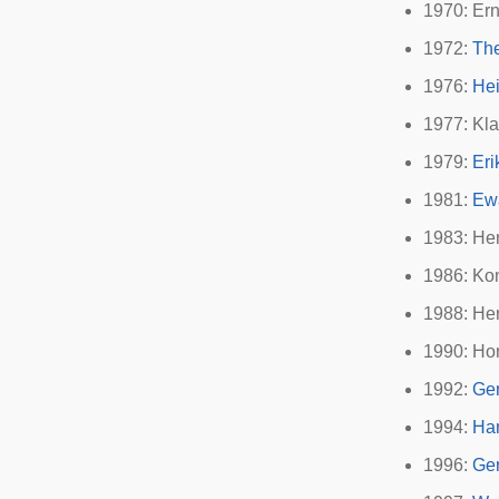
1970:
Ern
1972:
The
1976:
Hei
1977: Kl
1979:
Eri
1981:
Ew
1983: He
1986: Ko
1988: He
1990: Ho
1992:
Ger
1994:
Ha
1996:
Ge