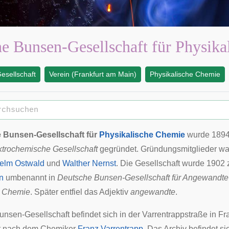
e Bunsen-Gesellschaft für Physika
esellschaft
Verein (Frankfurt am Main)
Physikalische Chemie
 Bunsen-Gesellschaft für
Physikalische Chemie
wurde
189
trochemische Gesellschaft
gegründet. Gründungsmitglieder wa
elm Ostwald
und
Walther Nernst
. Die Gesellschaft wurde 1902
n
umbenannt in
Deutsche Bunsen-Gesellschaft für Angewandte
e Chemie
. Später entfiel das Adjektiv
angewandte
.
unsen-Gesellschaft befindet sich in der Varrentrappstraße in
Fr
t nach dem Chemiker
Franz Varrentrapp
. Das
Archiv
befindet si