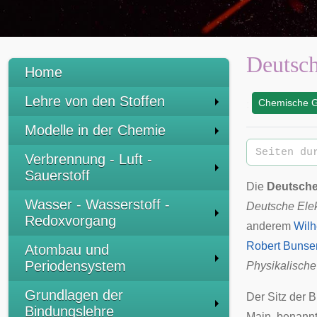
Deutsch
Home
Lehre von den Stoffen
Chemische G
:
Modelle in der Chemie
Verbrennung - Luft -
Sauerstoff
Die
Deutsche
Wasser - Wasserstoff -
Deutsche Elek
Redoxvorgang
anderem
Wilh
Robert Bunse
Atombau und
Periodensystem
Physikalisch
Grundlagen der
Der Sitz der B
Bindungslehre
Main
, benann