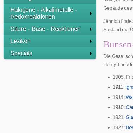
Gebäude des
Halogene - Alkalimetalle -
Redoxreaktionen
Jährlich find
Säure - Base - Reaktionen
Ausland die
B
Lexikon
Bunsen
Specials
Die Gesellsch
Henry Theodor
1908:
Fri
1911:
Ign
1914:
Wal
1918:
Car
1921:
Gu
1927:
Be