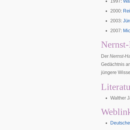
1997:
Wal
2000:
Rei
2003:
Jür
2007:
Mi
Nernst-
Der
Nernst-Ha
Gedächtnis a
jüngere Wisse
Literat
Walther 
Weblin
Deutsche