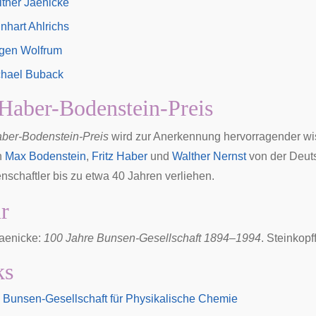
ther Jaenicke
nhart Ahlrichs
gen Wolfrum
chael Buback
Haber-Bodenstein-Preis
ber-Bodenstein-Preis
wird zur Anerkennung hervorragender wis
n
Max Bodenstein
,
Fritz Haber
und
Walther Nernst
von der Deut
nschaftler bis zu etwa 40 Jahren verliehen.
ur
Jaenicke:
100 Jahre Bunsen-Gesellschaft 1894–1994
. Steinkop
ks
 Bunsen-Gesellschaft für Physikalische Chemie