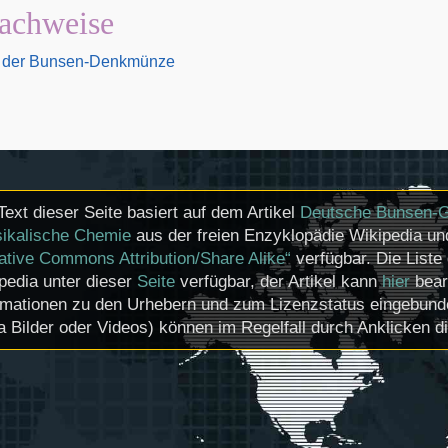
achweise
r der Bunsen-Denkmünze
Text dieser Seite basiert auf dem Artikel
Deutsche Bunsen-Ge
ikalische Chemie
aus der freien Enzyklopädie Wikipedia und
ative Commons Attribution/Share Alike“
verfügbar. Die Liste 
pedia unter dieser
Seite
verfügbar, der Artikel kann
hier
bear
rmationen zu den Urhebern und zum Lizenzstatus eingebund
a Bilder oder Videos) können im Regelfall durch Anklicken d