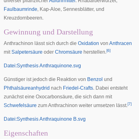
diverser pflanzlicher
Abführmittel
:
Rhabarberwurzel
,
Faulbaumrinde
,
Kap-Aloe
,
Sennesblätter
, und
Kreuzdornbeeren
.
Gewinnung und Darstellung
Anthrachinon lässt sich durch die
Oxidation
von
Anthracen
[
6
]
mit
Salpetersäure
oder
Chromsäure
herstellen.
Datei:Synthesis Anthraquinone.svg
Günstiger ist jedoch die Reaktion von
Benzol
und
Phthalsäureanhydrid
nach
Friedel-Crafts
. Dabei entsteht
zunächst eine Oxocarbonsäure, die sich dann mit
[
7
]
Schwefelsäure
zum Anthrachinon weiter umsetzen lässt.
Datei:Synthesis Anthraquinone B.svg
Eigenschaften