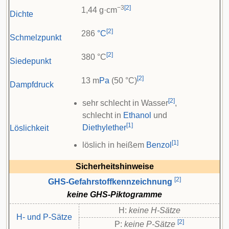
−3
[
2
]
1,44 g·cm
Dichte
[
2
]
286
°C
Schmelzpunkt
[
2
]
380 °C
Siedepunkt
[
2
]
13 m
Pa
(50 °C)
Dampfdruck
[
2
]
sehr schlecht in Wasser
,
schlecht in
Ethanol
und
[
1
]
Diethylether
Löslichkeit
[
1
]
löslich in heißem
Benzol
Sicherheitshinweise
[
2
]
GHS-Gefahrstoffkennzeichnung
keine GHS-Piktogramme
H:
keine H-Sätze
H- und P-Sätze
[
2
]
P:
keine P-Sätze