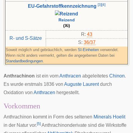
[
3
]
[
4
]
EU-Gefahrstoffkennzeichnung
Reizend
(Xi)
R:
43
R- und S-Sätze
S:
36/37
Soweit möglich und gebräuchlich, werden
SI-Einheiten
verwendet.
Wenn nicht anders vermerkt, gelten die angegebenen Daten bei
Standardbedingungen
.
Anthrachinon
ist ein vom
Anthracen
abgeleitetes
Chinon
.
Es wurde erstmals 1836 von
Auguste Laurent
durch
Oxidation von
Anthracen
hergestellt.
Vorkommen
Anthrachinon kommt in Form des seltenen
Minerals
Hoelit
[
5
]
in der Natur vor.
Anthrachinonderivate sind die Wirkstoffe