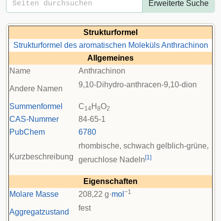
Erweiterte Suche
Strukturformel
Strukturformel des aromatischen Moleküls Anthrachinon
Allgemeines
Name
Anthrachinon
9,10-Dihydro-anthracen-9,10-dion
Andere Namen
Summenformel
C
H
O
14
8
2
CAS-Nummer
84-65-1
PubChem
6780
rhombische, schwach gelblich-grüne,
Kurzbeschreibung
[
1
]
geruchlose Nadeln
Eigenschaften
−1
Molare Masse
208,22 g·
mol
fest
Aggregatzustand