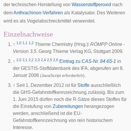
der technischen Herstellung von
Wasserstoffperoxid
nach
dem
Anthrachinon-Verfahren
als Katalysator. Des Weiteren
wird es als Vogelabschreckmittel verwendet.
Einzelnachweise
1,0
1,1
1,2
↑
Thieme Chemistry (Hrsg.):
RÖMPP Online -
Version 3.5
. Georg Thieme Verlag KG, Stuttgart
2009
.
2,0
2,1
2,2
2,3
2,4
2,5
2,6
↑
Eintrag zu
CAS-Nr. 84-65-1
in
der GESTIS-Stoffdatenbank des
IFA
, abgerufen am 8.
Januar 2008
.
(JavaScript erforderlich)
↑
Seit 1. Dezember 2012 ist für
Stoffe
ausschließlich
die GHS-Gefahrstoffkennzeichnung zulässig. Bis zum
1. Juni 2015 dürfen noch die R-Sätze dieses Stoffes für
die Einstufung von
Zubereitungen
herangezogen
werden, anschließend ist die EU-
Gefahrstoffkennzeichnung von rein historischem
Interesse.