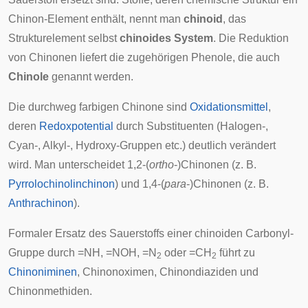
Chinon-Element enthält, nennt man
chinoid
, das
Strukturelement selbst
chinoides System
. Die Reduktion
von Chinonen liefert die zugehörigen Phenole, die auch
Chinole
genannt werden.
Die durchweg farbigen Chinone sind
Oxidationsmittel
,
deren
Redoxpotential
durch Substituenten (Halogen-,
Cyan-, Alkyl-, Hydroxy-Gruppen etc.) deutlich verändert
wird. Man unterscheidet 1,2-(
ortho
-)Chinonen (z. B.
Pyrrolochinolinchinon
) und 1,4-(
para
-)Chinonen (z. B.
Anthrachinon
).
Formaler Ersatz des Sauerstoffs einer chinoiden
Carbonyl
-
Gruppe durch =NH, =NOH, =N
oder =CH
führt zu
2
2
Chinoniminen
, Chinonoximen, Chinondiaziden und
Chinonmethiden.