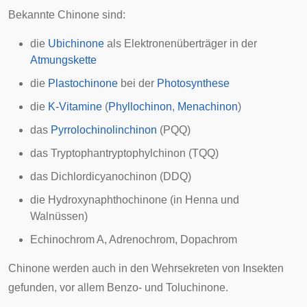
Bekannte Chinone sind:
die
Ubichinone
als Elektronenüberträger in der
Atmungskette
die
Plastochinone
bei der
Photosynthese
die
K-Vitamine
(
Phyllochinon
,
Menachinon
)
das
Pyrrolochinolinchinon
(PQQ)
das
Tryptophantryptophylchinon
(TQQ)
das
Dichlordicyanochinon
(DDQ)
die Hydroxynaphthochinone (in
Henna
und
Walnüssen
)
Echinochrom A, Adrenochrom, Dopachrom
Chinone werden auch in den
Wehrsekreten
von Insekten
gefunden, vor allem Benzo- und
Toluchinone
.