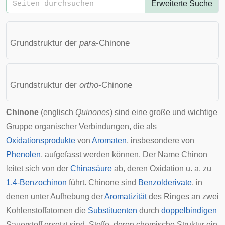
Erweiterte Suche
Grundstruktur der
para
-Chinone
Grundstruktur der
ortho
-Chinone
Chinone
(
englisch
Quinones
) sind eine große und wichtige
Gruppe organischer Verbindungen, die als
Oxidationsprodukte
von
Aromaten
, insbesondere von
Phenolen
, aufgefasst werden können. Der Name Chinon
leitet sich von der
Chinasäure
ab, deren Oxidation u. a. zu
1,4-Benzochinon
führt. Chinone sind
Benzol
derivate
, in
denen unter Aufhebung der
Aromatizität
des Ringes an zwei
Kohlenstoffatomen die
Substituenten
durch
doppelbindigen
Sauerstoff ersetzt sind. Stoffe, deren chemische Struktur ein