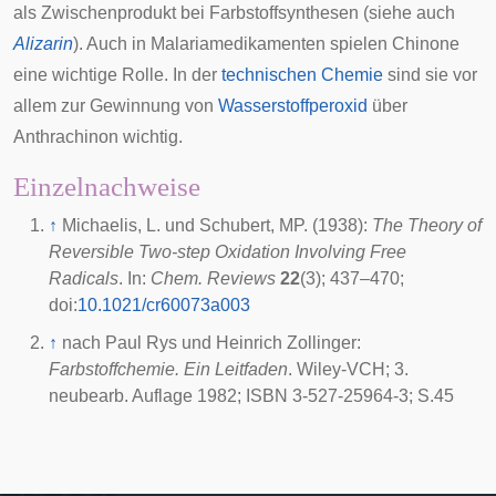
als Zwischenprodukt bei Farbstoffsynthesen (siehe auch
Alizarin
). Auch in
Malariamedikamenten
spielen Chinone
eine wichtige Rolle. In der
technischen Chemie
sind sie vor
allem zur Gewinnung von
Wasserstoffperoxid
über
Anthrachinon wichtig.
Einzelnachweise
↑
Michaelis, L. und Schubert, MP. (1938):
The Theory of
Reversible Two-step Oxidation Involving Free
Radicals
. In:
Chem. Reviews
22
(3); 437–470;
doi
:
10.1021/cr60073a003
↑
nach Paul Rys und Heinrich Zollinger:
Farbstoffchemie. Ein Leitfaden
. Wiley-VCH; 3.
neubearb. Auflage 1982; ISBN 3-527-25964-3; S.45