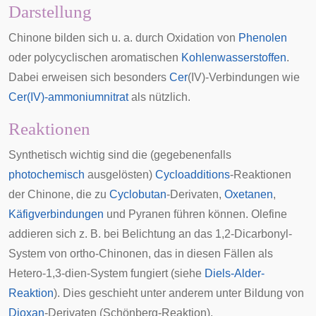
Darstellung
Chinone bilden sich u. a. durch Oxidation von
Phenolen
oder polycyclischen aromatischen
Kohlenwasserstoffen
.
Dabei erweisen sich besonders
Cer
(IV)-Verbindungen wie
Cer(IV)-ammoniumnitrat
als nützlich.
Reaktionen
Synthetisch wichtig sind die (gegebenenfalls
photochemisch
ausgelösten)
Cycloadditions
-Reaktionen
der Chinone, die zu
Cyclobutan
-Derivaten,
Oxetanen
,
Käfigverbindungen
und
Pyranen
führen können.
Olefine
addieren sich z. B. bei Belichtung an das 1,2-Dicarbonyl-
System von ortho-Chinonen, das in diesen Fällen als
Hetero-1,3-dien-System fungiert (siehe
Diels-Alder-
Reaktion
). Dies geschieht unter anderem unter Bildung von
Dioxan
-Derivaten (
Schönberg-Reaktion
).