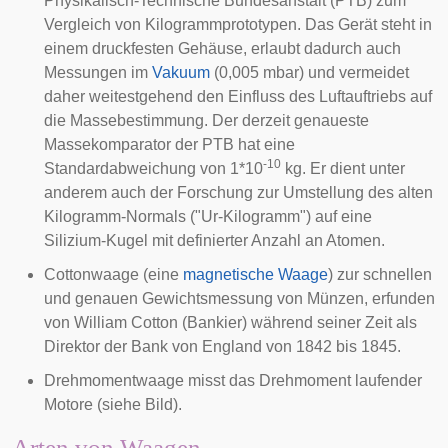
Physikalisch-Technische Bundesanstalt (PTB)
zum
Vergleich von Kilogrammprototypen. Das Gerät steht in
einem druckfesten Gehäuse, erlaubt dadurch auch
Messungen im
Vakuum
(0,005 mbar) und vermeidet
daher weitestgehend den Einfluss des
Luftauftriebs
auf
die Massebestimmung. Der derzeit genaueste
Massekomparator der PTB hat eine
-10
Standardabweichung
von 1*10
kg. Er dient unter
anderem auch der Forschung zur Umstellung des alten
Kilogramm-Normals ("Ur-Kilogramm") auf eine
Silizium-Kugel mit definierter Anzahl an Atomen.
Cottonwaage
(eine
magnetische Waage
) zur schnellen
und genauen Gewichtsmessung von Münzen, erfunden
von
William Cotton (Bankier)
während seiner Zeit als
Direktor der Bank von England von 1842 bis 1845.
Drehmomentwaage
misst das Drehmoment laufender
Motore (siehe Bild).
Arten von Waagen