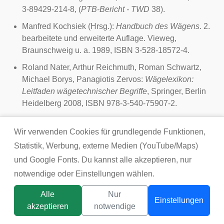
3-89429-214-8, (
PTB-Bericht - TWD
38).
Manfred Kochsiek (Hrsg.):
Handbuch des Wägens
. 2.
bearbeitete und erweiterte Auflage. Vieweg,
Braunschweig u. a. 1989, ISBN 3-528-18572-4.
Roland Nater, Arthur Reichmuth, Roman Schwartz,
Michael Borys, Panagiotis Zervos:
Wägelexikon:
Leitfaden wägetechnischer Begriffe
, Springer, Berlin
Heidelberg 2008, ISBN 978-3-540-75907-2.
Richard Vieweg
:
Aus der Kulturgeschichte der Waage
.
Wir verwenden Cookies für grundlegende Funktionen,
Bizerba-Werke, Balingen 1966.
Statistik, Werbung, externe Medien (YouTube/Maps)
Weblinks
und Google Fonts. Du kannst alle akzeptieren, nur
notwendige oder Einstellungen wählen.
Information zum Kilogrammprototyp
Das "neue" Kilogramm kommt näher
Alle
Nur
Einstellungen
akzeptieren
notwendige
Einzelnachweise
Titelbild:
tsunikpavlo@gmail.com / DepositPhotos