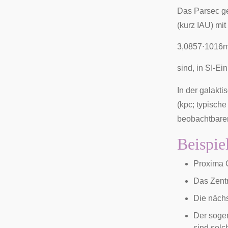
Das Parsec ge
(kurz IAU) mi
3
,
0
8
5
7
⋅
1
0
1
6
sind, in SI-Ei
In der galakt
(kpc; typisch
beobachtbare
Beispie
Proxima 
Das
Zent
Die näch
Der soge
sind solc