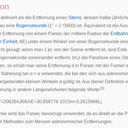
ion
 definiert als die Entfernung eines
Sterns
, dessen halbe jährlich
au eine
Bogensekunde
(1" = 1°/3600) ist. Äquivalent ist die Au
r Entfernung von einem Parsec der mittlere Radius der
Erdbahn
 Einheit
, AE) unter einem
Winkel
von einer Bogensekunde ersc
cht gesagt: wenn man 1 pc von der
Sonne
entfernt ist, sind Erd
gensekunde voneinander entfernt. Ist
p
die Parallaxe eines Ste
n, so erhält man seine Entfernung
d
in Parsec mit der Formel
ie Näherung
tan
α ≈ α verwendet, die bei den sich aus astronom
ergebenden kleinen Winkeln α gültig ist. Aus dieser Definition 
[
1
]
hnung in andere Längeneinheiten folgende Werte:
″
=
2
0
6
2
6
4
,
8
0
6
A
E
=
3
0
,
8
5
6
7
7
6
⋅
1
0
1
5
m
=
3
,
2
6
1
5
6
6
8
L
j
omie wird das Parsec bevorzugt verwendet, da es direkt an die
n Methoden zum Messen astronomischer Entfernungen.