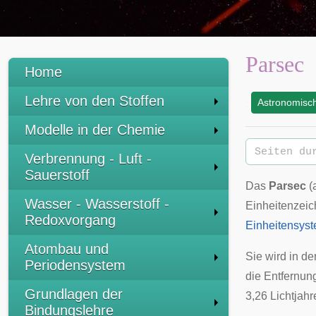
Parsec
Home
Lehre von den Stoffen
Astronomisc
:
Modelle in der Chemie
Verbrennung - Luft -
Sauerstoff
Das
Parsec
(
Wasser - Wasserstoff -
Einheitenzei
Redoxvorgang
Einheitensys
Atombau und
Sie wird in de
Periodensystem
die
Entfernu
Grundlagen der
3,26 Lichtjahr
Bindungslehre