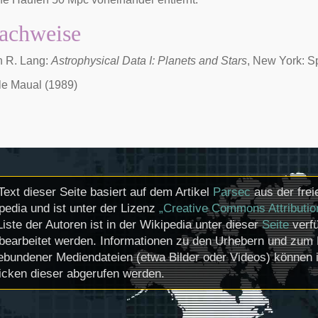
achweise
 R. Lang:
Astrophysical Data I: Planets and Stars
, New York: S
le Maual (1989)
Text dieser Seite basiert auf dem Artikel
Parsec
aus der frei
pedia und ist unter der Lizenz
„Creative Commons Attributio
Liste der Autoren ist in der Wikipedia unter dieser
Seite
verfü
bearbeitet werden. Informationen zu den Urhebern und zum 
ebundener Mediendateien (etwa Bilder oder Videos) können i
icken dieser abgerufen werden.