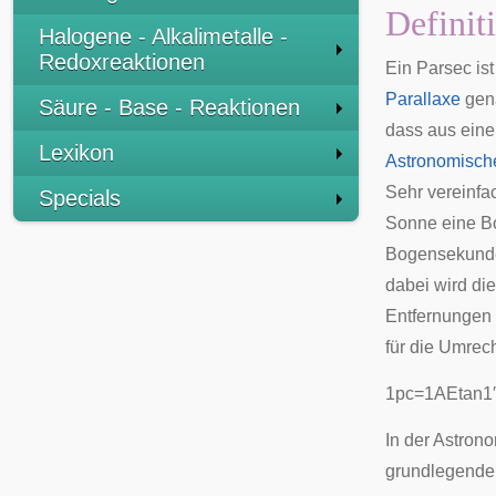
Definit
Halogene - Alkalimetalle -
Redoxreaktionen
Ein Parsec ist
Parallaxe
gen
Säure - Base - Reaktionen
dass aus eine
Lexikon
Astronomische
Sehr vereinfa
Specials
Sonne
eine Bo
Bogensekunde
dabei wird d
Entfernungen 
für die Umrec
1
p
c
=
1
A
E
tan
1
In der Astron
grundlegende