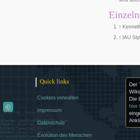
Einzeln
↑
Kenneth
↑
IAU Sty
Quick links
Der 
Wiki
Cookies verwalten
Die 
hier
Impressum
eing
Ankl
Datenschutz
Evolution des Menschen