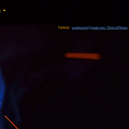
n
n
Titelbild:
tsunikpavlo@gmail.com / DepositPhotos