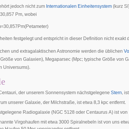
hört jedoch nicht zum
Internationalen Einheitensystem
(kurz SI
t 30,857 Pm, wobei
m
=
3
0
,
8
5
7
P
m
(
P
e
t
a
m
e
t
e
r
)
nheiten festgelegt und entspricht in dieser Definition nicht exak
ischen und extragalaktischen Astronomie werden die üblichen
Vo
e Größe von
Galaxien
), Megaparsec (Mpc; typische Größe von
G
n Universums
).
le
Centauri
, der unserem
Sonnensystem
nächstgelegene
Stern
, i
rum unserer Galaxie
, der Milchstraße, ist etwa 8,3 kpc entfernt.
stgelegene
Radiogalaxie
(NGC 5128 oder
Centaurus A
) ist von
nannte
Virgohaufen
mit etwa 3000
Spiralnebeln
ist von uns etw
he Haufen 50 Mpc voneinander entfernt.