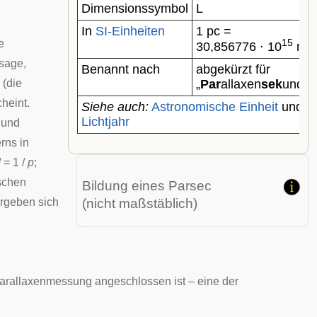
Dimensionssymbol
L
In
SI-Einheiten
1 pc =
15
e
30,856776 ⋅ 10
m
ssage,
Benannt nach
abgekürzt für
(die
„
Par
allaxen
sek
unde“
heint.
Siehe auch:
Astronomische Einheit
und
Lichtjahr
e und
rns in
d
= 1 /
p
;
ischen
Bildung eines Parsec
ergeben sich
(nicht maßstäblich)
 Parallaxenmessung angeschlossen ist – eine der