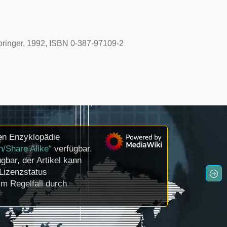
pringer, 1992, ISBN 0-387-97109-2
en Enzyklopädie
n/Share Alike“
verfügbar.
gbar, der Artikel kann
Lizenzstatus
m Regelfall durch