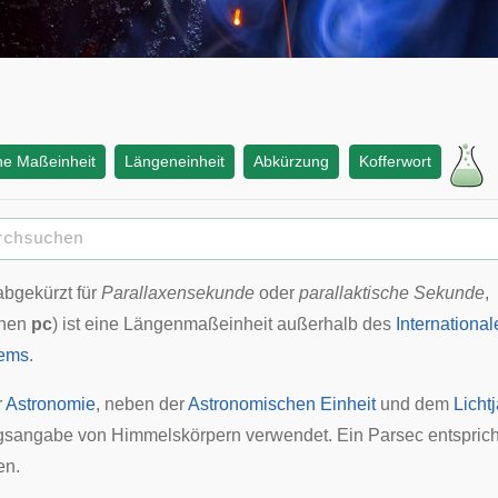
he Maßeinheit
Längeneinheit
Abkürzung
Kofferwort
abgekürzt für
Parallaxensekunde
oder
parallaktische Sekunde
,
chen
pc
) ist eine
Längenmaßeinheit
außerhalb des
International
tems
.
r
Astronomie
, neben der
Astronomischen Einheit
und dem
Lichtj
ngsangabe
von
Himmelskörpern
verwendet. Ein Parsec entsprich
en.