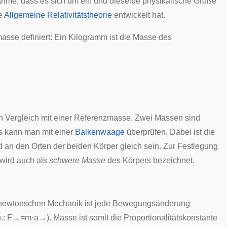
nahme, dass es sich um ein und dieselbe physikalische Größe
e
Allgemeine Relativitätstheorie
entwickelt hat.
asse definiert: Ein Kilogramm ist die Masse des
h Vergleich mit einer Referenzmasse. Zwei Massen sind
s kann man mit einer
Balkenwaage
überprüfen. Dabei ist die
 an den Orten der beiden Körper gleich sein. Zur Festlegung
wird auch als
schwere Masse
des Körpers bezeichnet.
newtonschen Mechanik
ist jede Bewegungsänderung
.:
F
→
=
m
⋅
a
→
). Masse ist somit die Proportionalitätskonstante