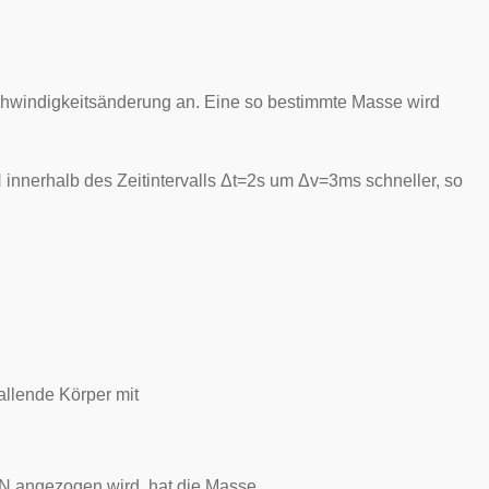
hwindigkeitsänderung an. Eine so bestimmte Masse wird
N
innerhalb des Zeitintervalls
Δ
t
=
2
s
um
Δ
v
=
3
m
s
schneller, so
allende Körper mit
N
angezogen wird, hat die Masse