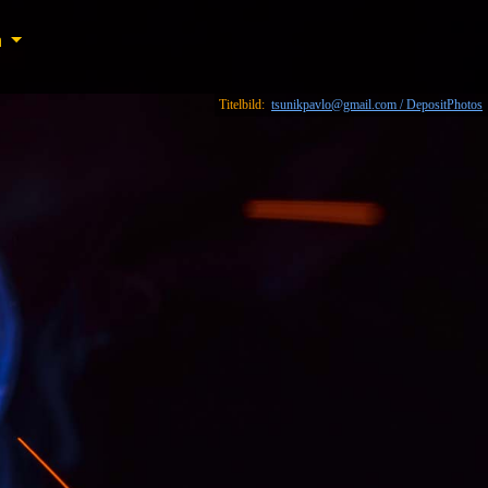
n
n
Titelbild:
tsunikpavlo@gmail.com / DepositPhotos