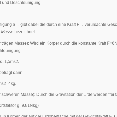
t und Beschleunigung:
nigung
a
→
gibt dabei die durch eine Kraft
F
→
verursachte Gesc
e Masse
bezeichnet.
r trägen Masse): Wird ein Körper durch die konstante Kraft
F
=
6
chleunigung
s
=
1
,
5
m
s
2
.
beträgt dann
m
s
2
=
4
k
g
.
r schweren Masse): Durch die Gravitation der Erde werden frei f
Ortsfaktor
g
=
9
,
8
1
N
k
g
)
Ein Körper, der auf der Erdoberfläche mit der Gewichtskraft
F
=
6