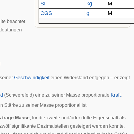
SI
kg
M
CGS
g
M
lte beachtet
edeutungen
]
 seiner
Geschwindigkeit
einen Widerstand entgegen – er zeigt
ld
(
Schwerefeld
) eine zu seiner Masse proportionale
Kraft
.
en Stärke zu seiner Masse proportional ist.
s
träge Masse,
für die zweite und/oder dritte Eigenschaft als
zwölf signifikante Dezimalstellen gesteigert werden konnte,