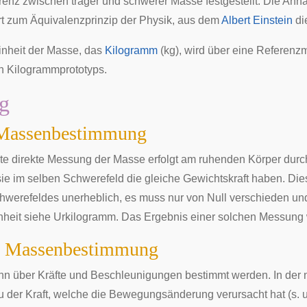
ferenz zwischen träger und schwerer Masse festgestellt. Die An
rt zum
Äquivalenzprinzip der Physik
, aus dem
Albert Einstein
di
inheit
der Masse, das
Kilogramm
(kg), wird über eine Referenzm
en
Kilogrammprototyps
.
g
 Massenbestimmung
e direkte Messung der Masse erfolgt am ruhenden Körper durc
sie im selben
Schwerefeld
die gleiche
Gewichtskraft
haben. Die
hwerefeldes unerheblich, es muss nur von Null verschieden und
nheit siehe
Urkilogramm
. Das Ergebnis einer solchen Messung 
te Massenbestimmung
n über Kräfte und Beschleunigungen bestimmt werden. In der
zu der Kraft, welche die Bewegungsänderung verursacht hat (s. u