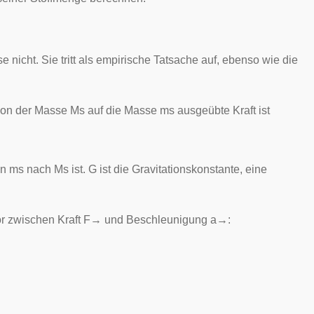
se
nicht. Sie tritt als empirische Tatsache auf, ebenso wie die
 von der Masse
M
s
auf die Masse
m
s
ausgeübte Kraft ist
on
m
s
nach
M
s
ist.
G
ist die
Gravitationskonstante
, eine
or zwischen Kraft
F
→
und Beschleunigung
a
→
: