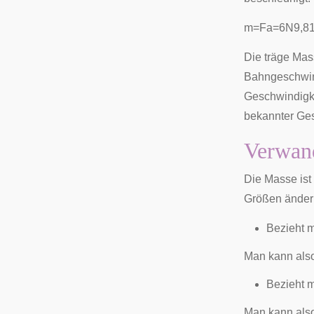
m
=
F
a
=
6
N
9
,
8
Die träge Mass
Bahngeschwind
Geschwindigke
bekannter Ges
Verwan
Die Masse ist
Größen ändern
Bezieht 
Man kann also
Bezieht 
Man kann also