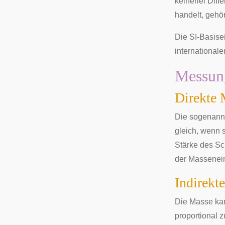
keinerlei Dif
handelt, gehö
Die
SI-Basise
international
Messun
Direkte
Die sogenannt
gleich, wenn 
Stärke des Sc
der Massenei
Indirek
Die Masse kan
proportional 