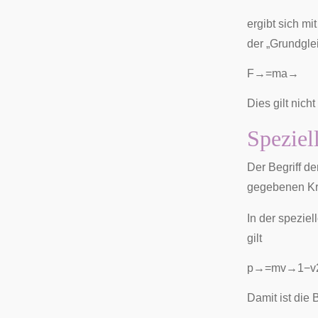
ergibt sich m
der „Grundgle
F
→
=
m
a
→
Dies gilt nich
Speziell
Der Begriff de
gegebenen Kr
In der speziel
gilt
p
→
=
m
v
→
1
−
v
Damit ist die 