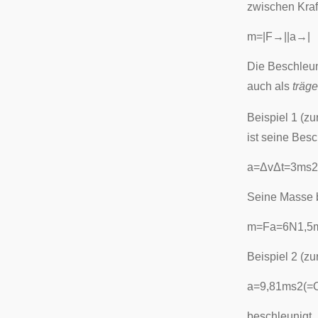
zwischen Kraf
m
=
|
F
→
|
|
a
→
|
Die Beschleu
auch als
träg
Beispiel 1 (zu
ist seine Bes
a
=
Δ
v
Δ
t
=
3
m
s
2
Seine Masse 
m
=
F
a
=
6
N
1
,
5
Beispiel 2 (zu
a
=
9
,
8
1
m
s
2
(
=
beschleunigt. 