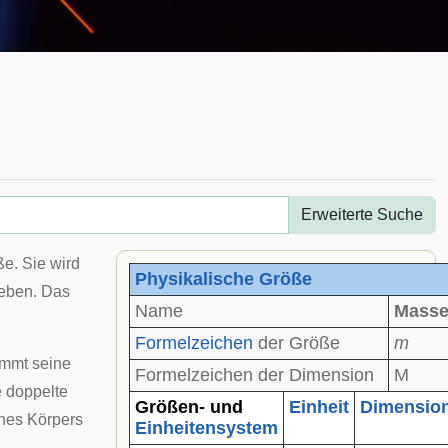
Erweiterte Suche
ße
. Sie wird
Physikalische Größe
eben. Das
Name
Mass
Formelzeichen
der Größe
m
immt seine
Formelzeichen der Dimension
M
e doppelte
Größen- und
Einheit
Dimensio
ines Körpers
Einheitensystem