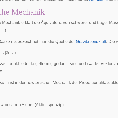
che Mechanik
e Mechanik
erklärt die
Äquivalenz von schwerer und träger Mas
ung.
Masse
m
s
bezeichnet man die Quelle der
Gravitationskraft
. Die
r
→
|
2
r
→
|
r
→
|
,
sen punkt- oder kugelförmig gedacht sind und
r
→
der Vektor v
te
.
sse
m
ist in der newtonschen Mechanik der Proportionalitätsfakt
wtonschen Axiom (Aktionsprinzip)