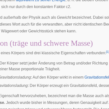
 sich nur durch den konstanten Faktor
c
2
.
d außerhalb der Physik auch als
Gewicht
bezeichnet. Dabei sol
dieses Wort auch für die verwandten, aber nicht identischen B
,
Wägewert
oder
Gewichtsstück
stehen kann.
ion (träge und schwere Masse)
[
1
 eines Körpers sind drei klassische Eigenschaften verbunden:
 Der Körper setzt jeder Änderung von Betrag und/oder Richtung
einer Masse proportionale Trägheit.
ravitationsladung
: Auf den Körper wirkt in einem
Gravitationsfe
avitationsladung
: Der Körper erzeugt ein Gravitationsfeld, dess
Eigenschaft hervorzuheben, bezeichnet man die Masse auch al
se.
Jedoch wurde bisher in
Messungen
, deren Genauigkeit auf 