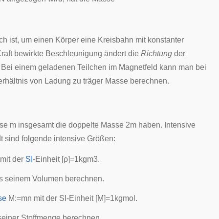
ich ist, um einen Körper eine Kreisbahn mit konstanter
 Kraft bewirkte Beschleunigung ändert die
Richtung
der
. Bei einem geladenen Teilchen im Magnetfeld kann man bei
erhältnis von Ladung zu träger Masse berechnen.
sse
m
insgesamt die doppelte Masse
2
m
haben. Intensive
 sind folgende intensive Größen:
mit der
SI
-Einheit
[
ρ
]
=
1
k
g
m
3
.
s seinem Volumen berechnen.
se
M
:
=
m
n
mit der SI-Einheit
[
M
]
=
1
k
g
m
o
l
.
einer Stoffmenge berechnen.