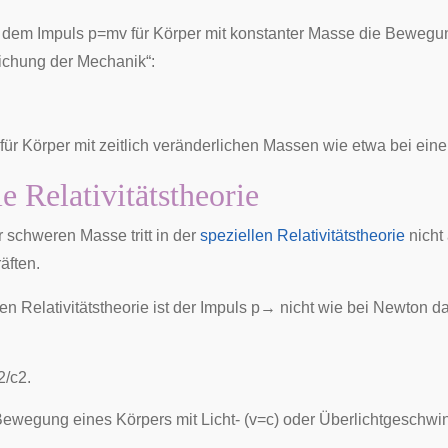
it dem Impuls
p
=
m
v
für Körper mit konstanter Masse die Bewegun
ichung der Mechanik“:
t für Körper mit zeitlich veränderlichen Massen wie etwa bei ein
e Relativitätstheorie
r schweren Masse tritt in der
speziellen Relativitätstheorie
nicht
äften.
len Relativitätstheorie ist der Impuls
p
→
nicht wie bei Newton d
2
/
c
2
.
Bewegung eines Körpers mit Licht- (
v
=
c
) oder Überlichtgeschwin