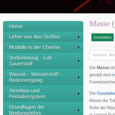
Masse (
Home
Lehre von den Stoffen
Gravitation
:
Modelle in der Chemie
Verbrennung - Luft -
Sauerstoff
Die
Masse
ist
Wasser - Wasserstoff -
gemäß dem
i
Redoxvorgang
Formelzeichen
Atombau und
Die
Gravitatio
Periodensystem
Masse die
Trä
Grundlagen der
Rolle der Mass
Bindungslehre
in seinem
Ruh