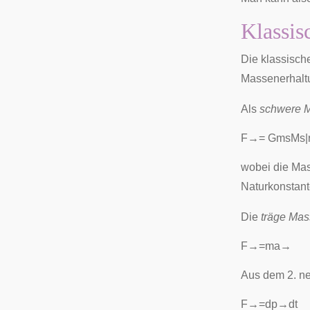
Klassis
Die
klassisch
Massenerhalt
Als
schwere 
F
→
=
G
m
s
M
s
|
wobei die Mas
Naturkonstan
Die
träge Ma
F
→
=
m
a
→
Aus dem 2. ne
F
→
=
d
p
→
d
t