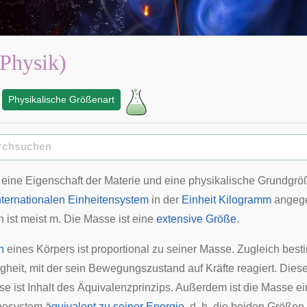
Physik)
Physikalische Größenart
 eine Eigenschaft der
Materie
und eine
physikalische Grundgrö
nternationalen Einheitensystem
in der
Einheit
Kilogramm
angeg
 ist meist
m
.
Die Masse ist eine
extensive Größe
.
n
eines Körpers ist proportional zu seiner Masse. Zugleich best
gheit
, mit der sein Bewegungszustand auf Kräfte reagiert. Dies
e ist Inhalt des
Äquivalenzprinzips
. Außerdem ist die Masse e
esystem
äquivalent zu seiner Energie
, d. h. die beiden Größen