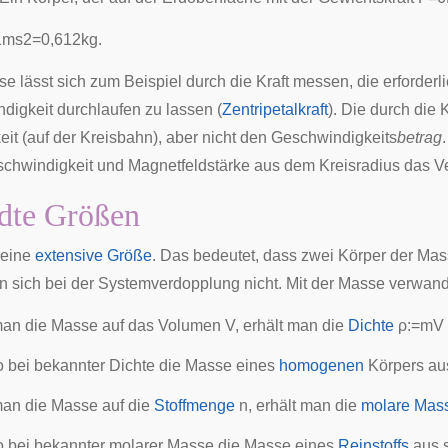
1
m
s
2
=
0
,
6
1
2
k
g
.
e lässt sich zum Beispiel durch die Kraft messen, die erforderl
igkeit durchlaufen zu lassen (
Zentripetalkraft
). Die durch die
it (auf der Kreisbahn), aber nicht den Geschwindigkeits
betrag
chwindigkeit und Magnetfeldstärke aus dem Kreisradius das V
dte Größen
 eine
extensive Größe
. Das bedeutet, dass zwei Körper der Ma
 sich bei der Systemverdopplung nicht. Mit der Masse verwandt
man die Masse auf das Volumen
V
, erhält man die
Dichte
ρ
:
=
m
V
 bei bekannter Dichte die Masse eines
homogenen
Körpers au
man die Masse auf die
Stoffmenge
n
, erhält man die
molare Mas
 bei bekannter molarer Masse die Masse eines
Reinstoffs
aus s