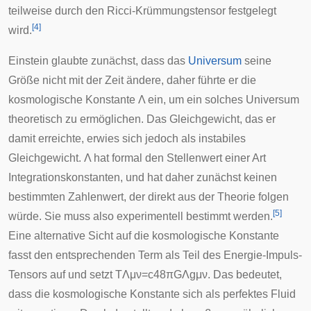
teilweise durch den Ricci-Krümmungstensor festgelegt
[
4
]
wird.
Einstein glaubte zunächst, dass das
Universum
seine
Größe nicht mit der Zeit ändere, daher führte er die
kosmologische Konstante
Λ
ein, um ein solches Universum
theoretisch zu ermöglichen. Das Gleichgewicht, das er
damit erreichte, erwies sich jedoch als instabiles
Gleichgewicht.
Λ
hat formal den Stellenwert einer Art
Integrationskonstanten, und hat daher zunächst keinen
bestimmten Zahlenwert, der direkt aus der Theorie folgen
[
5
]
würde. Sie muss also experimentell bestimmt werden.
Eine alternative Sicht auf die kosmologische Konstante
fasst den entsprechenden Term als Teil des Energie-Impuls-
Tensors auf und setzt
T
Λ
μ
ν
=
c
4
8
π
G
Λ
g
μ
ν
. Das bedeutet,
dass die kosmologische Konstante sich als
perfektes Fluid