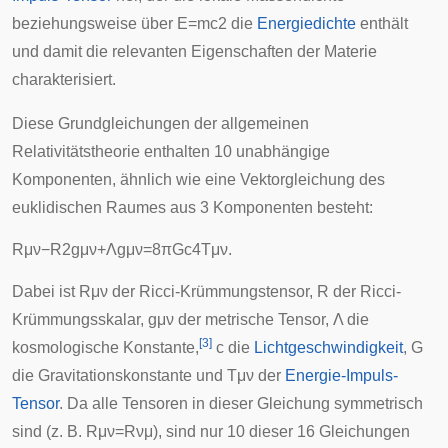
beziehungsweise über
E
=
m
c
2
die
Energiedichte
enthält
und damit die relevanten Eigenschaften der Materie
charakterisiert.
Diese Grundgleichungen der allgemeinen
Relativitätstheorie enthalten 10 unabhängige
Komponenten, ähnlich wie eine Vektorgleichung des
euklidischen Raumes aus 3 Komponenten besteht:
R
μ
ν
−
R
2
g
μ
ν
+
Λ
g
μ
ν
=
8
π
G
c
4
T
μ
ν
.
Dabei ist
R
μ
ν
der
Ricci-Krümmungstensor
,
R
der
Ricci-
Krümmungsskalar
,
g
μ
ν
der
metrische Tensor
,
Λ
die
[
3
]
kosmologische Konstante
,
c
die
Lichtgeschwindigkeit
,
G
die
Gravitationskonstante
und
T
μ
ν
der
Energie-Impuls-
Tensor
. Da alle Tensoren in dieser Gleichung symmetrisch
sind (z. B.
R
μ
ν
=
R
ν
μ
), sind nur 10 dieser 16 Gleichungen