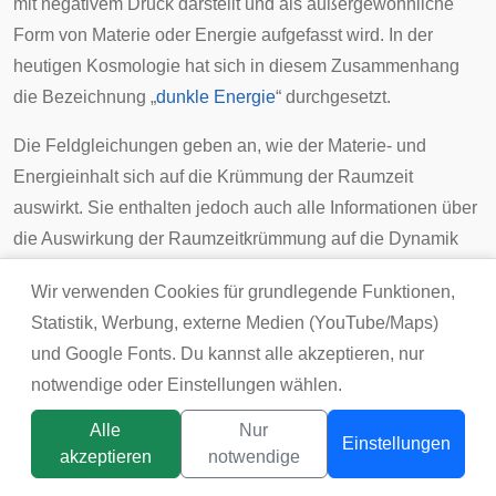
mit negativem Druck darstellt und als außergewöhnliche
Form von Materie oder Energie aufgefasst wird. In der
heutigen Kosmologie hat sich in diesem Zusammenhang
die Bezeichnung „
dunkle Energie
“ durchgesetzt.
Die Feldgleichungen geben an, wie der Materie- und
Energieinhalt sich auf die Krümmung der Raumzeit
auswirkt. Sie enthalten jedoch auch alle Informationen über
die Auswirkung der Raumzeitkrümmung auf die Dynamik
von Teilchen und Feldern, also über die andere Richtung
Wir verwenden Cookies für grundlegende Funktionen,
der Wechselwirkung. Dennoch verwendet man nicht direkt
Statistik, Werbung, externe Medien (YouTube/Maps)
die Feldgleichungen, um die Dynamik von Teilchen oder
und Google Fonts. Du kannst alle akzeptieren, nur
Feldern zu beschreiben, sondern leitet dazu die
notwendige oder Einstellungen wählen.
Bewegungsgleichungen her. Die Bewegungsgleichungen
sind also „technisch“ von Bedeutung, obwohl ihr
Alle
Nur
Einstellungen
Informationsinhalt konzeptionell bereits in den
akzeptieren
notwendige
Titelbild:
tsunikpavlo@gmail.com / DepositPhotos
Feldgleichungen enthalten ist.