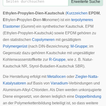
Erweiterte Suche
Ethylen-Propylen-Dien-Kautschuk
(
Kurzzeichen
EPDM
,
E
thylen-
P
ropylen-
D
ien-
M
onomer) ist ein
terpolymeres
Elastomer
(
Gummi
) ein synthetischer Kautschuk. EPM
(
Ethylen-Propylen-Kautschuk
) sowie EPDM gehören zu
den statistischen
Copolymeren
mit gesättigtem
Polymergerüst
(nach
DIN
-Bezeichnung:
M-Gruppe
; im
Gegensatz dazu gehören Kautschuke mit ungesättigter
Kohlenwasserstoffkette zur
R-Gruppe
, wie z. B. Natur-
Kautschuk NR, Styrol-Butadien-Kautschuk SBR).
Die Herstellung erfolgt mit
Metallocen
oder
Ziegler-Natta-
Katalysatoren
auf Basis von
Vanadium
-Verbindungen und
Aluminium-Alkyl-Chloriden. Als
Dien
werden unkonjugierte
Diene eingesetzt, von denen lediglich eine
Doppelbindung
an der Polymerkettenbildung beteiligt ist, so dass weitere