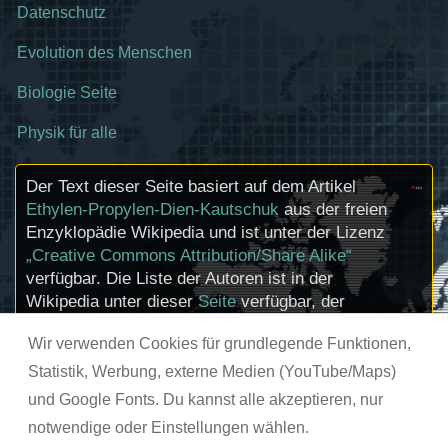
Datenschutz
Evolution des Menschen
Biologie Seite
Physik für alle
Der Text dieser Seite basiert auf dem Artikel
Ethylen-Propylen-Dien-Kautschuk
aus der freien
Enzyklopädie Wikipedia und ist unter der Lizenz
„Creative Commons Attribution/Share Alike“
verfügbar. Die Liste der Autoren ist in der
Wikipedia unter dieser
Seite
verfügbar, der
Artikel kann
hier
bearbeitet werden.
Wir verwenden Cookies für grundlegende Funktionen,
Informationen zu den Urhebern und zum
Lizenzstatus eingebundener Mediendateien
Statistik, Werbung, externe Medien (YouTube/Maps)
(etwa Bilder oder Videos) können im Regelfall
und Google Fonts. Du kannst alle akzeptieren, nur
durch Anklicken dieser abgerufen werden.
notwendige oder Einstellungen wählen.