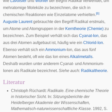
wie
Lavoisier
und
Wöhler
der Begriff
Radikal
verwendet, um
mehratomige Moleküle zu bezeichnen, die sich in
[
6
]
chemischen Reaktionen wie Einzelatome verhielten.
Auguste Laurent
gebrauchte den Begriff Radikal erstmals,
um Atome und Atomgruppen in der
Kerntheorie (Chemie)
zu
bezeichnen. Zum Beispiel verhält sich das
Cyanat-Ion
, das
aus drei Atomen aufgebaut ist, häufig wie ein
Chlorid-Ion
.
Ebenso verhält sich ein
Ammonium
-Ion, das aus fünf
Atomen besteht, oft wie das Ion eines
Alkalimetalls
.
Deshalb wurden unter anderem Cyanat- und Ammonium-
Ionen als Radikale bezeichnet.
Siehe auch:
Radikaltheorie
.
Literatur
Christoph Rüchardt:
Radikale. Eine chemische Theorie
in historischer Sicht.
In:
Sitzungsberichte der
Heidelberger Akademie der Wissenschaften,
Mathematisch-naturwissenschaftliche Klasse.
1992, S.