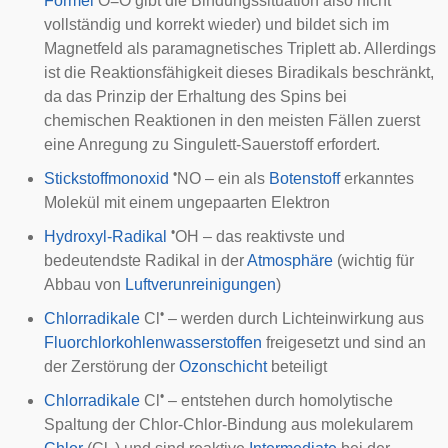
Formel
O=O gibt die Bindungssituation also nicht
vollständig und korrekt wieder) und bildet sich im
Magnetfeld als paramagnetisches Triplett ab. Allerdings
ist die Reaktionsfähigkeit dieses Biradikals beschränkt,
da das Prinzip der Erhaltung des Spins bei
chemischen Reaktionen in den meisten Fällen zuerst
eine Anregung zu Singulett-Sauerstoff erfordert.
•
Stickstoffmonoxid
NO – ein als
Botenstoff
erkanntes
Molekül mit einem ungepaarten Elektron
•
Hydroxyl-Radikal
OH – das reaktivste und
bedeutendste Radikal in der
Atmosphäre
(wichtig für
Abbau von
Luftverunreinigungen
)
•
Chlorradikale
Cl
– werden durch Lichteinwirkung aus
Fluorchlorkohlenwasserstoffen
freigesetzt und sind an
der Zerstörung der
Ozonschicht
beteiligt
•
Chlorradikale
Cl
– entstehen durch
homolytische
Spaltung der Chlor-Chlor-Bindung aus molekularem