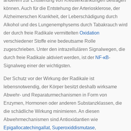
anderem zur Entstehung von
Krebserkrankungen
beitragen
können. Auch für die Entstehung der
Arteriosklerose
, der
Alzheimerschen Krankheit
, der Leberschädigung durch
Alkohol und des
Lungenemphysems
durch Tabakrauch wird
der durch freie Radikale vermittelten
Oxidation
verschiedener Stoffe eine bedeutsame Rolle
zugeschrieben. Unter den intrazellulären Signalwegen, die
durch freie Radikale aktiviert werden, ist der
NF-κB
-
Signalweg einer der wichtigsten.
Der Schutz vor der Wirkung der Radikale ist
lebensnotwendig, der Körper besitzt deshalb wirksame
Abwehr- und Reparaturmechanismen in Form von
Enzymen, Hormonen oder anderen Substanzklassen, die
die schädliche Wirkung minimieren. An diesen
Abwehrmechanismen sind
Antioxidantien
wie
Epigallocatechingallat
,
Superoxiddismutase
,