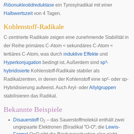
Ribonukleotidreduktase
ein
Tyrosylradikal
mit einer
Halbwertszeit
von 4 Tagen.
Kohlenstoff-Radikale
C-zentrierte Radikale zeigen eine zunehmende Stabilität in
der Reihe primäres C-Atom < sekundäres C-Atom <
tertiäres C-Atom, was durch
induktive Effekte
und
Hyperkonjugation
bedingt ist. Außerdem sind
sp³-
hybridisierte
Kohlenstoff-Radikale stabiler als
Radikalzentren, in denen der Kohlenstoff eine sp²- oder sp-
Hybridisierung aufweist. Auch
Aryl
- oder
Allylgruppen
stabilisieren das Radikal.
Bekannte Beispiele
Disauerstoff
O
– das Sauerstoffmolekül enthält zwei
2
•
•
ungepaarte Elektronen (Biradikal
O-O
; die
Lewis-