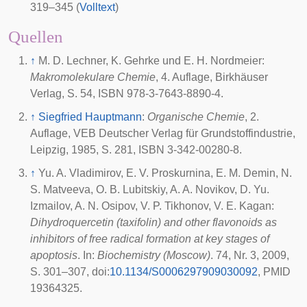
319–345 (
Volltext
)
Quellen
↑
M. D. Lechner, K. Gehrke und E. H. Nordmeier:
Makromolekulare Chemie
, 4. Auflage, Birkhäuser
Verlag, S. 54, ISBN 978-3-7643-8890-4.
↑
Siegfried Hauptmann
:
Organische Chemie
, 2.
Auflage, VEB Deutscher Verlag für Grundstoffindustrie,
Leipzig, 1985, S. 281, ISBN 3-342-00280-8.
↑
Yu. A. Vladimirov, E. V. Proskurnina, E. M. Demin, N.
S. Matveeva, O. B. Lubitskiy, A. A. Novikov, D. Yu.
Izmailov, A. N. Osipov, V. P. Tikhonov, V. E. Kagan:
Dihydroquercetin (taxifolin) and other flavonoids as
inhibitors of free radical formation at key stages of
apoptosis
. In:
Biochemistry (Moscow)
. 74, Nr. 3,
2009
,
S. 301–307,
doi
:
10.1134/S0006297909030092
, PMID
19364325.