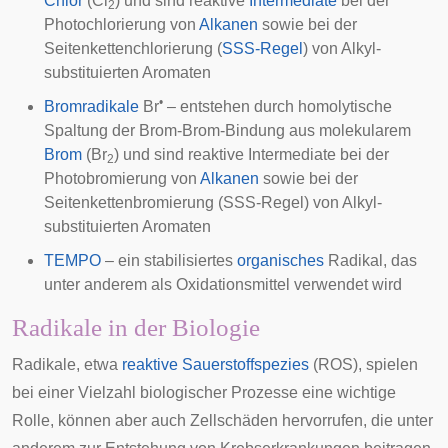
Chlor
(Cl
) und sind reaktive
Intermediate
bei der
2
Photochlorierung von
Alkanen
sowie bei der
Seitenkettenchlorierung (
SSS-Regel
) von Alkyl-
substituierten Aromaten
•
Bromradikale
Br
– entstehen durch
homolytische
Spaltung der Brom-Brom-Bindung aus molekularem
Brom
(Br
) und sind reaktive Intermediate bei der
2
Photobromierung von
Alkanen
sowie bei der
Seitenkettenbromierung (SSS-Regel) von Alkyl-
substituierten Aromaten
TEMPO
– ein stabilisiertes
organisches
Radikal, das
unter anderem als Oxidationsmittel verwendet wird
Radikale in der Biologie
Radikale, etwa
reaktive Sauerstoffspezies
(ROS), spielen
bei einer Vielzahl biologischer Prozesse eine wichtige
Rolle, können aber auch Zellschäden hervorrufen, die unter