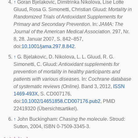
↑
Goran Bjelakovic, Dimitrinka Nikolova, Lise Lotte
Gluud, Rosa G. Simonetti, Christian Gluud:
Mortality in
Randomized Trials of Antioxidant Supplements for
Primary and Secondary Prevention
. In:
JAMA: The
Journal of the American Medical Association
. 297, Nr.
8,
28. Januar 2007
, S. 842–857,
doi
:
10.1001/jama.297.8.842
.
↑
G. Bjelakovic, D. Nikolova, L. L. Gluud, R. G.
Simonetti, C. Gluud:
Antioxidant supplements for
prevention of mortality in healthy participants and
patients with various diseases.
In:
Cochrane database
of systematic reviews (Online).
Band 3, 2012,
ISSN
1469-493X
, S. CD007176,
doi
:
10.1002/14651858.CD007176.pub2
, PMID
22419320 (Übersichtsartikel).
↑
John Buckingham:
Chasing the molecule
. Stroud:
Sutton, 2004, ISBN 0-7509-3345-3.