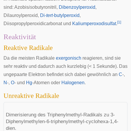
sind:
Azobis
iso
butyronitril
,
Dibenzoylperoxid
,
Dilauroylperoxid,
Di-
tert
-butylperoxid
,
[
1
]
Diisopropylperoxidicarbonat und
Kaliumperoxodisulfat
.
Reaktivität
Reaktive Radikale
Da die meisten Radikale
exergonisch
reagieren, sind sie
sehr reaktiv und dadurch auch kurzlebig (< 1 Sekunde). Das
ungepaarte Elektron befindet sich dabei gewöhnlich an
C
-,
N
-,
O
- und
Hg
-Atomen oder
Halogenen
.
Unreaktive Radikale
Dimerisierung des Triphenylmethyl-Radikals zu 3-
Diphenylmethylen-6-triphenylmethyl-cyclohexa-1,4-
dien.