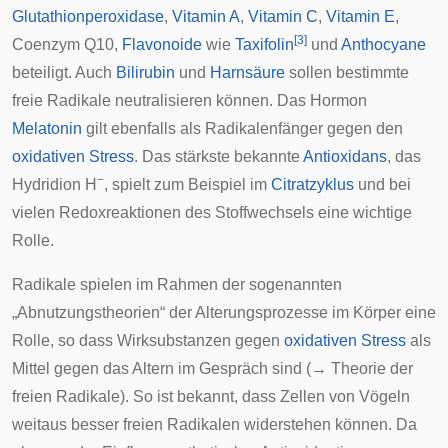
Glutathionperoxidase
,
Vitamin A
,
Vitamin C
,
Vitamin E
,
[
3
]
Coenzym Q10
,
Flavonoide
wie
Taxifolin
und
Anthocyane
beteiligt. Auch
Bilirubin
und
Harnsäure
sollen bestimmte
freie Radikale neutralisieren können. Das Hormon
Melatonin
gilt ebenfalls als Radikalenfänger gegen den
oxidativen Stress
. Das stärkste bekannte
Antioxidans
, das
−
Hydridion H
, spielt zum Beispiel im
Citratzyklus
und bei
vielen Redoxreaktionen des Stoffwechsels eine wichtige
Rolle.
Radikale spielen im Rahmen der sogenannten
„Abnutzungstheorien“ der Alterungsprozesse im Körper eine
Rolle, so dass Wirksubstanzen gegen
oxidativen Stress
als
Mittel gegen das Altern im Gespräch sind (→
Theorie der
freien Radikale
). So ist bekannt, dass Zellen von Vögeln
weitaus besser freien Radikalen widerstehen können. Da