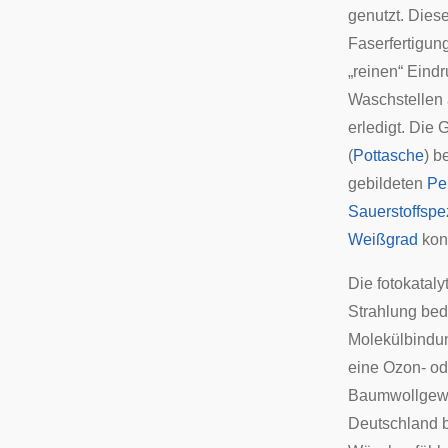
genutzt. Dies
Faserfertigun
„reinen“ Eind
Waschstellen 
erledigt. Die
(
Pottasche
) b
gebildeten
Pe
Sauerstoffspe
Weißgrad
kon
Die fotokataly
Strahlung bed
Molekülbindun
eine Ozon- ode
Baumwollgeweb
Deutschland b