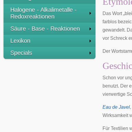
Etymol
Halogene - Alkalimetalle -
Das Wort „blei
Redoxreaktionen
farblos bezeic
Säure - Base - Reaktionen
gewandelt. Da
vor Schreck e
Lexikon
Der Wortstamm 
Specials
Geschic
Schon vor ung
benutzt. Der e
vierwertige S
Eau de Javel
Wirksamkeit 
Für Textilien 