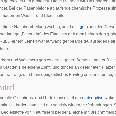
 getrocknet und gebleicht. Diese Methode wird in anderen Lä
det. Bei der Rasenbleiche ablaufende chemische Prozesse sin
 modernen Wasch- und Bleichmittel.
r diese Nachbearbeitung wichtig, um das
Lignin
aus den Gewe
eser farbige „Faserleim“ des Flachses gab dem Leinen den gro
Ruf. „Feines“ Leinen war aufwändiger bearbeitet, auf jeden Fall 
teurer.
rbern
und
Wäschern
gab es den eigenen Berufsstand der Bleic
len Städten eine eigene
Zunft
, und gingen an geeigneten Plätze
arnnahrung
, durch ein obrigkeitliches Privileg entstand ein reg
ittel
ind alle Oxidations- und Reduktionsmittel oder
adsorptive
wirke
raktisch bedeutsam sind nur selektiv wirkende Verbindungen. 
egleitstoffe von Naturfasern bei der Bleiche mit Bleichmitteln z