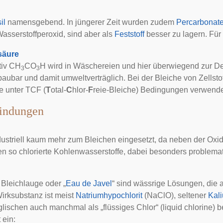
il
namensgebend. In jüngerer Zeit wurden zudem
Percarbonat
asserstoffperoxid, sind aber als
Feststoff
besser zu lagern. Für 
säure
tiv CH
CO
H wird in Wäschereien und hier überwiegend zur D
3
3
aubar und damit umweltverträglich. Bei der Bleiche von Zellsto
e unter TCF (
T
otal-
C
hlor-
F
reie-Bleiche) Bedingungen verwende
indungen
ndustriell kaum mehr zum Bleichen eingesetzt, da neben der Oxi
en so chlorierte Kohlenwasserstoffe, dabei besonders problemat
 Bleichlauge oder „
Eau de Javel
“ sind wässrige Lösungen, die a
irksubstanz ist meist
Natriumhypochlorit
(NaClO), seltener
Kal
lischen auch manchmal als „flüssiges Chlor“ (liquid chlorine) b
 ein: