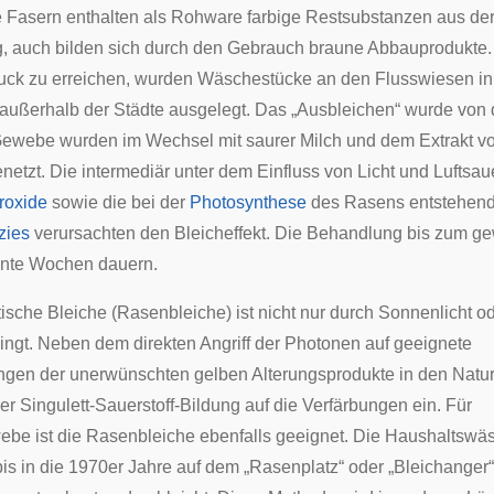
e Fasern enthalten als Rohware farbige Restsubstanzen aus de
g, auch bilden sich durch den Gebrauch braune Abbauprodukte
ruck zu erreichen, wurden Wäschestücke an den Flusswiesen i
außerhalb der Städte ausgelegt. Das „Ausbleichen“ wurde von
 Gewebe wurden im Wechsel mit saurer Milch und dem Extrakt 
enetzt. Die intermediär unter dem Einfluss von Licht und Luftsaue
roxide
sowie die bei der
Photosynthese
des Rasens entstehen
zies
verursachten den Bleicheffekt. Die Behandlung bis zum g
nte Wochen dauern.
tische Bleiche (Rasenbleiche) ist nicht nur durch Sonnenlicht o
ingt. Neben dem direkten Angriff der Photonen auf geeignete
gen der unerwünschten gelben Alterungsprodukte in den Naturf
r Singulett-Sauerstoff-Bildung auf die Verfärbungen ein. Für
e ist die Rasenbleiche ebenfalls geeignet. Die Haushaltswä
is in die 1970er Jahre auf dem „Rasenplatz“ oder „Bleichanger“