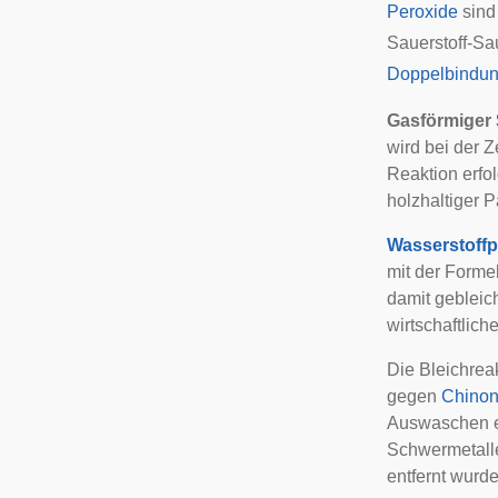
Peroxide
sind
Sauerstoff-Sau
Doppelbindu
Gasförmiger
wird bei der Z
Reaktion erfol
holzhaltiger P
Wasserstoffp
mit der Forme
damit gebleic
wirtschaftlich
Die Bleichrea
gegen
Chino
Auswaschen en
Schwermetall
entfernt wurde