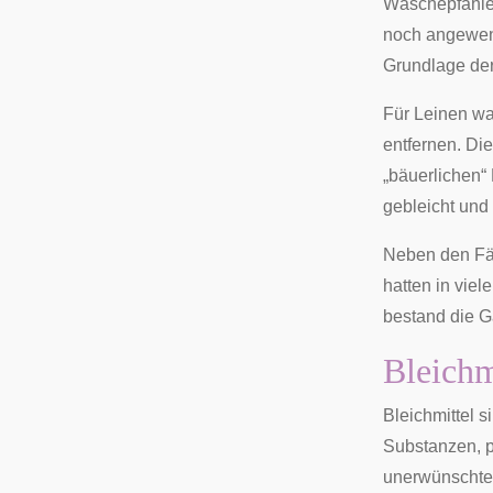
Wäschepfählen
noch angewen
Grundlage der
Für Leinen wa
entfernen. Di
„bäuerlichen“ 
gebleicht und 
Neben den
Fä
hatten in vie
bestand die
G
Bleichm
Bleichmittel s
Substanzen, p
unerwünschte B