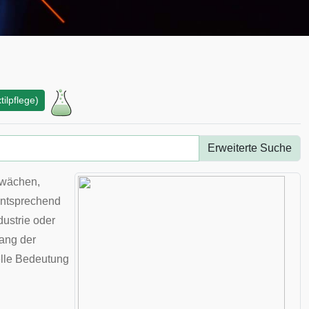
tilpflege)
Erweiterte Suche
hwächen,
ntsprechend
ustrie oder
gang der
ielle Bedeutung