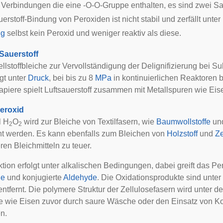
 Verbindungen die eine -O-O-Gruppe enthalten, es sind zwei Sau
erstoff-Bindung von Peroxiden ist nicht stabil und zerfällt unter
ng
selbst kein Peroxid und weniger reaktiv als diese.
Sauerstoff
ellstoffbleiche zur Vervollständigung der
Delignifizierung
bei Sul
gt unter
Druck
, bei bis zu 8
MPa
in kontinuierlichen Reaktoren b
apiere spielt Luftsauerstoff zusammen mit Metallspuren wie Eis
eroxid
l H
O
wird zur Bleiche von Textilfasern, wie
Baumwollstoffe
un
2
2
ht werden. Es kann ebenfalls zum Bleichen von
Holzstoff
und
Ze
eren Bleichmitteln zu teuer.
ktion erfolgt unter alkalischen Bedingungen, dabei greift das 
ne
und konjugierte
Aldehyde
. Die Oxidationsprodukte sind unt
tfernt. Die polymere Struktur der Zellulosefasern wird unter d
e wie Eisen zuvor durch saure Wäsche oder den Einsatz von K
n.