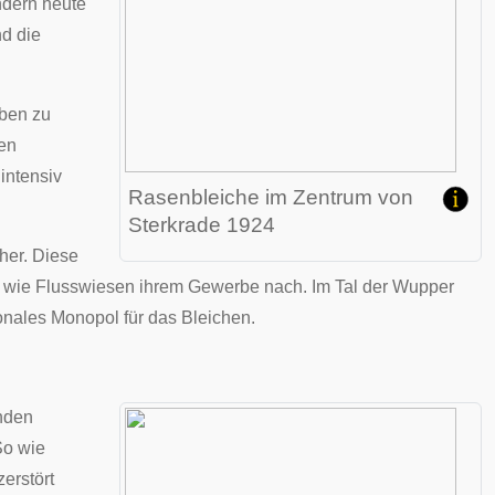
ndern heute
d die
ben zu
ben
intensiv
Rasenbleiche im Zentrum von
Sterkrade
1924
her. Diese
n wie Flusswiesen ihrem Gewerbe nach. Im Tal der Wupper
ionales
Monopol
für das Bleichen.
nden
So wie
erstört