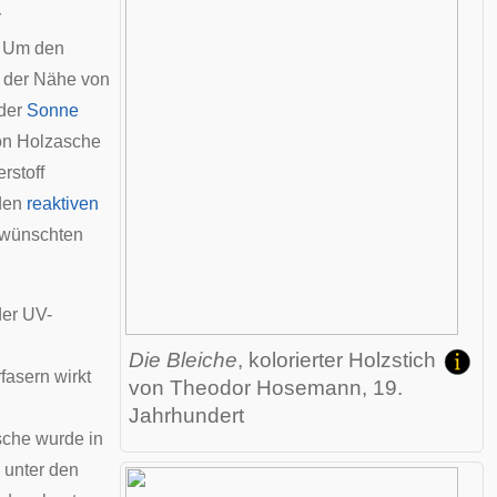
r
. Um den
n der Nähe von
 der
Sonne
von Holzasche
rstoff
den
reaktiven
ewünschten
der UV-
Die Bleiche
, kolorierter Holzstich
asern wirkt
von
Theodor Hosemann
, 19.
Jahrhundert
sche wurde in
 unter den