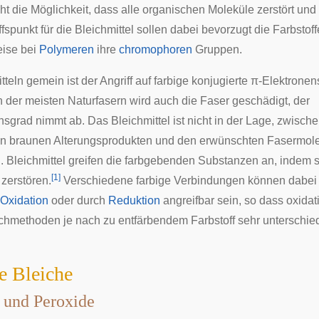
t die Möglichkeit, dass alle organischen Moleküle zerstört und 
fspunkt für die Bleichmittel sollen dabei bevorzugt die Farbstoff
ise bei
Polymeren
ihre
chromophoren
Gruppen.
tteln gemein ist der Angriff auf farbige konjugierte
π-Elektronen
 der meisten Naturfasern wird auch die Faser geschädigt, der
nsgrad nimmt ab. Das Bleichmittel ist nicht in der Lage, zwisch
n braunen Alterungsprodukten und den erwünschten Fasermol
. Bleichmittel greifen die farbgebenden Substanzen an, indem s
[
1
]
zerstören.
Verschiedene farbige Verbindungen können dabei
Oxidation
oder durch
Reduktion
angreifbar sein, so dass oxidat
ichmethoden je nach zu entfärbendem Farbstoff sehr unterschie
e Bleiche
f und Peroxide