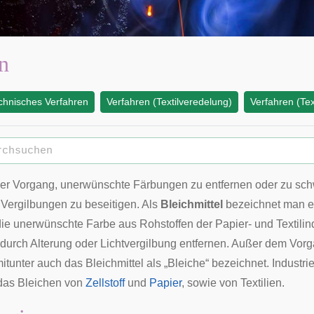
n
chnisches Verfahren
Verfahren (Textilveredelung)
Verfahren (Tex
der Vorgang, unerwünschte Färbungen zu entfernen oder zu sc
e
Vergilbungen
zu beseitigen. Als
Bleichmittel
bezeichnet man e
ie unerwünschte Farbe aus Rohstoffen der Papier- und Textilind
durch Alterung oder Lichtvergilbung entfernen. Außer dem Vor
itunter auch das Bleichmittel als „Bleiche“ bezeichnet. Industr
 das Bleichen von
Zellstoff
und
Papier
, sowie von
Textilien
.