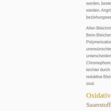
werden, besteh
werden. Angrif
beziehungswe
Allen Bleichmi
Beim Bleichen
Polymerisatio
unerwünschte
unterscheiden
Chromophore
leichter durch
reduktive Ble
sind.
Oxidativ
Sauerstof