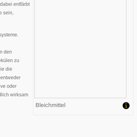
dabei entfärbt
e sein,
systeme
.
en den
ekülen zu
ie die
 entweder
ive oder
dlich wirksam
Bleichmittel