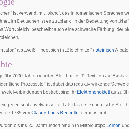
ogie
chen“ ist verwandt mit „blanc“, das in
romanischen Sprachen
we
hnet. Im Deutschen ist es zu „blank“ in der Bedeutung von „klar“,
s Wort „bleich“ beschreibt auch eine schwache Färbung: der b
rbleichen.
„alba“ als „weiß“ findet sich in „Bleichmittel“ (
lateinisch
Albato
hte
efähr 7000 Jahren wurden Bleichmittel für Textilien auf Basis 
igentliche Prozessstoff ist dabei das reduktiv wirkende Schwefe
chwefelverbindungen bestrebt sind ihr
Elektronenoktett
aufzufüll
, eingedeutscht Javelwasser, gilt als das erste chemische Bleich
wurde 1785 von
Claude-Louis Berthollet
demonstriert.
wurden bis ins 20. Jahrhundert hinein in Mitteleuropa
Leinen
un