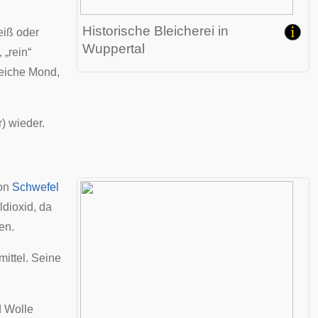
Historische Bleicherei in
iß oder
Wuppertal
 „rein“
leiche Mond,
r
) wieder.
von
Schwefel
ldioxid, da
en.
mittel. Seine
d
Wolle