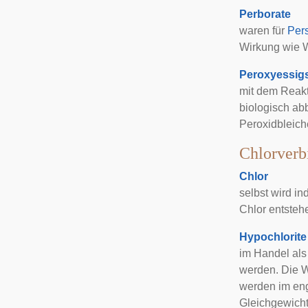
Perborate
waren für
Pers
Wirkung wie W
Peroxyessig
mit dem Reak
biologisch abb
Peroxidbleich
Chlorverb
Chlor
selbst wird i
Chlor entsteh
Hypochlorite
im Handel als
werden. Die W
werden im eng
Gleichgewicht