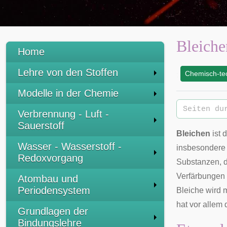
Bleiche
Home
Lehre von den Stoffen
Chemisch-te
:
Modelle in der Chemie
Verbrennung - Luft -
Sauerstoff
Bleichen
ist 
Wasser - Wasserstoff -
insbesonder
Redoxvorgang
Substanzen, d
Verfärbungen 
Atombau und
Periodensystem
Bleiche wird m
hat vor allem
Grundlagen der
Bindungslehre