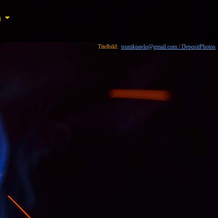
n
n
Titelbild:
tsunikpavlo@gmail.com / DepositPhotos