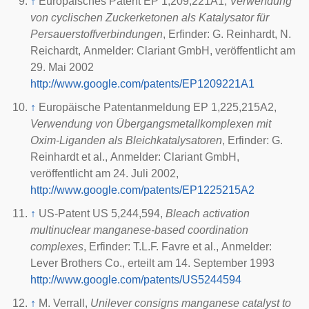
↑
Europäisches Patent EP 1,209,221A1,
Verwendung
von cyclischen Zuckerketonen als Katalysator für
Persauerstoffverbindungen
, Erfinder: G. Reinhardt, N.
Reichardt, Anmelder: Clariant GmbH, veröffentlicht am
29. Mai 2002
http://www.google.com/patents/EP1209221A1
↑
Europäische Patentanmeldung EP 1,225,215A2,
Verwendung von Übergangsmetallkomplexen mit
Oxim-Liganden als Bleichkatalysatoren
, Erfinder: G.
Reinhardt et al., Anmelder: Clariant GmbH,
veröffentlicht am 24. Juli 2002,
http://www.google.com/patents/EP1225215A2
↑
US-Patent US 5,244,594,
Bleach activation
multinuclear manganese-based coordination
complexes
, Erfinder: T.L.F. Favre et al., Anmelder:
Lever Brothers Co., erteilt am 14. September 1993
http://www.google.com/patents/US5244594
↑
M. Verrall,
Unilever consigns manganese catalyst to