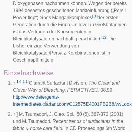
Dioxygenasen nachahmen können. Wegen der bereits
1994 desaströs gescheiterten Markteinführung („Persil
[
11
]
Power flop“) eines Mangankomplexes
der ersten
Generation durch die Firma Unilever in Großbritannien
ist das Vertrauen der Konsumenten in
[
12
]
Bleichkatalysatoren nachhaltig erschüttert.
Die
bisher einzige Verwendung von
Bleichkatalysator/Persalz-Kombinationen ist in
Geschirrspülmitteln.
Einzelnachweise
1,0
1,1
↑
Clariant Surfactant Division,
The Clean and
Clever Way of Bleaching, PERACTIVE®
, 08.99
http://www.detergents-
intermediates.clariant.com/C12575E4001FB2B8/vwLook
↑
] M. Tsumadori, J. Oleo. Sci., 50 (5), 367-372 (2001)
und M. Tsumadori,
Recent trends of surfactants in the
fabric & home care field
, in CD Proceedings 6th World