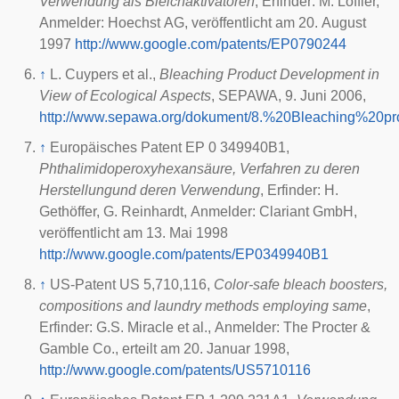
Verwendung als Bleichaktivatoren
, Erfinder: M. Löffler,
Anmelder: Hoechst AG, veröffentlicht am 20. August
1997
http://www.google.com/patents/EP0790244
↑
L. Cuypers et al.,
Bleaching Product Development in
View of Ecological Aspects
, SEPAWA, 9. Juni 2006,
http://www.sepawa.org/dokument/8.%20Bleaching%20p
↑
Europäisches Patent EP 0 349940B1,
Phthalimidoperoxyhexansäure, Verfahren zu deren
Herstellungund deren Verwendung
, Erfinder: H.
Gethöffer, G. Reinhardt, Anmelder: Clariant GmbH,
veröffentlicht am 13. Mai 1998
http://www.google.com/patents/EP0349940B1
↑
US-Patent US 5,710,116,
Color-safe bleach boosters,
compositions and laundry methods employing same
,
Erfinder: G.S. Miracle et al., Anmelder: The Procter &
Gamble Co., erteilt am 20. Januar 1998,
http://www.google.com/patents/US5710116