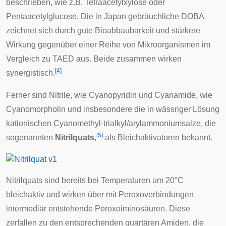
beschrieben, wie z.B. Tetraacetylxylose oder
Pentaacetylglucose. Die in Japan gebräuchliche DOBA
zeichnet sich durch gute Bioabbaubarkeit und stärkere
Wirkung gegenüber einer Reihe von Mikroorganismen im
Vergleich zu TAED aus. Beide zusammen wirken
[
4
]
synergistisch.
Ferner sind Nitrile, wie Cyanopyridin und Cyanamide, wie
Cyanomorpholin und insbesondere die in wässriger Lösung
kationischen Cyanomethyl-trialkyl/arylammoniumsalze, die
[
5
]
sogenannten
Nitrilquats
,
als Bleichaktivatoren bekannt.
Nitrilquats sind bereits bei Temperaturen um 20°C
bleichaktiv und wirken über mit Peroxoverbindungen
intermediär entstehende Peroxoiminosäuren. Diese
zerfallen zu den entsprechenden quartären Amiden, die