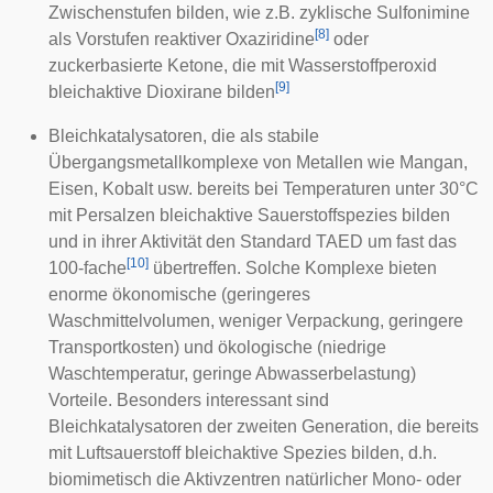
Zwischenstufen bilden, wie z.B. zyklische Sulfonimine
[
8
]
als Vorstufen reaktiver Oxaziridine
oder
zuckerbasierte Ketone, die mit Wasserstoffperoxid
[
9
]
bleichaktive Dioxirane bilden
Bleichkatalysatoren, die als stabile
Übergangsmetallkomplexe von Metallen wie Mangan,
Eisen, Kobalt usw. bereits bei Temperaturen unter 30°C
mit Persalzen bleichaktive Sauerstoffspezies bilden
und in ihrer Aktivität den Standard TAED um fast das
[
10
]
100-fache
übertreffen. Solche Komplexe bieten
enorme ökonomische (geringeres
Waschmittelvolumen, weniger Verpackung, geringere
Transportkosten) und ökologische (niedrige
Waschtemperatur, geringe Abwasserbelastung)
Vorteile. Besonders interessant sind
Bleichkatalysatoren der zweiten Generation, die bereits
mit Luftsauerstoff bleichaktive Spezies bilden, d.h.
biomimetisch die Aktivzentren natürlicher Mono- oder