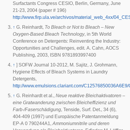
Surfactants Congress CESIO, Berlin, Germany, June
21-23, 2004 (paper # 196)
http://www.firp.ula.ve/archivos/material_web_4xx/04_C
↑
G. Reinhardt,
To Bleach or Not to Bleach – New
Oxygen-Based Bleach Technology
, in 5th World
Conference on Detergents: Reinventing the Industry:
Opportunities and Challenges, edit. A. Cahn, AOCS
Publishing, 2003, ISBN 9781893997400
↑
] SOFW Journal 10-2012, M. Sajitz, J. Grohmann,
Hygiene Effects of Bleach Systems in Laundry
Detergents,
http://www.emulsions.clariant.com/C12576850036
↑
G. Reinhardt et al.,
Neue reaktive Bleichaktivatoren –
eine Gratwanderung zwischen Bleicheffizienz und
Farb-/Faserschädigung
, Tenside, Surf. Det., 34 (6),
404-409 (1997) und Europäische Patentanmeldung
EP-A 0 790244A1,
Ammoniumnitrile und deren