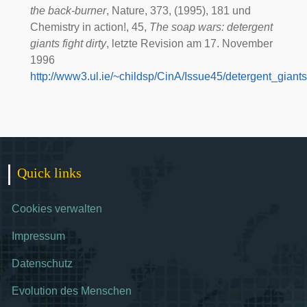
the back-burner
, Nature, 373, (1995), 181 und
Chemistry in action!, 45,
The soap wars: detergent
giants fight dirty
, letzte Revision am 17. November
1996
http://www3.ul.ie/~childsp/CinA/Issue45/detergent_giant
Quick links
Cookies verwalten
Impressum
Datenschutz
Evolution des Menschen