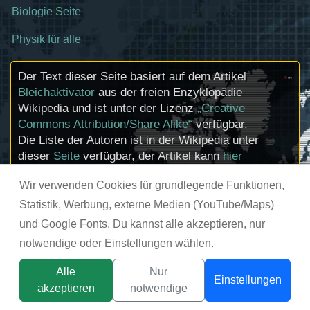
Biologie Seite
Physik für alle
Der Text dieser Seite basiert auf dem Artikel
Bleichaktivator
aus der freien Enzyklopädie
Wikipedia und ist unter der Lizenz
„Creative
Commons Attribution/Share Alike“
verfügbar.
Die Liste der Autoren ist in der Wikipedia unter
dieser
Seite
verfügbar, der Artikel kann
hier
bearbeitet werden. Informationen zu den
Wir verwenden Cookies für grundlegende Funktionen,
Urhebern und zum Lizenzstatus eingebundener
Mediendateien (etwa Bilder oder Videos) können
Statistik, Werbung, externe Medien (YouTube/Maps)
im Regelfall durch Anklicken dieser abgerufen
und Google Fonts. Du kannst alle akzeptieren, nur
werden.
notwendige oder Einstellungen wählen.
© chemie-schule.de 2026
Alle
Nur
Einstellungen
akzeptieren
notwendige
Titelbild:
tsunikpavlo@gmail.com / DepositPhotos