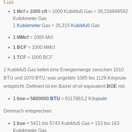
Gas
1 Mcf = 1000 cft
= 1000 Kubikfuß Gas = 28,316846592
Kubikmeter Gas
1
Kubikmeter
Gas ≈ 35,315
Kubikfuß
Gas
1 MMcf
= 1000 Mcf
1 BCF
= 1000 MMcf
1 TCF
= 1000 BCF
1 Kubikfuß Gas liefert eine Energiemenge zwischen 1010
BTU und 1070 BTU, was ungefähr 1065 bis 1129 Kilojoule
entspricht. Definiert ist ein
Barrel of oil equivalent
BOE
mit:
1 boe = 5800000
BTU
= 6117863,2 Kilo
joule
Demnach entsprechen:
1 boe
≈ 5421 bis 5743 Kubikfuß Gas ≈ 153 bis 163
Kubikmeter Gas