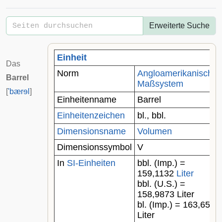
Erweiterte Suche
Einheit
Das
Norm
Angloamerikanisches
Barrel
Maßsystem
[
'bærɘl
]
Einheitenname
Barrel
Einheitenzeichen
bl., bbl.
Dimensionsname
Volumen
Dimensionssymbol
V
In
SI-Einheiten
bbl. (Imp.) =
159,1132
Liter
bbl. (U.S.) =
158,9873 Liter
bl. (Imp.) = 163,6593
Liter