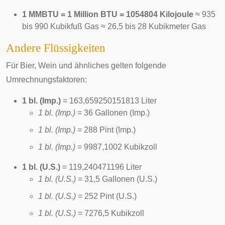
1 MMBTU = 1 Million BTU = 1054804 Kilojoule
≈ 935
bis 990 Kubikfuß Gas ≈ 26,5 bis 28 Kubikmeter Gas
Andere Flüssigkeiten
Für Bier, Wein und ähnliches gelten folgende
Umrechnungsfaktoren:
1 bl. (Imp.)
= 163,659250151813 Liter
1 bl. (Imp.)
= 36 Gallonen (Imp.)
1 bl. (Imp.)
= 288 Pint (Imp.)
1 bl. (Imp.)
= 9987,1002 Kubikzoll
1 bl. (U.S.)
= 119,240471196 Liter
1 bl. (U.S.)
= 31,5 Gallonen (U.S.)
1 bl. (U.S.)
= 252 Pint (U.S.)
1 bl. (U.S.)
= 7276,5 Kubikzoll