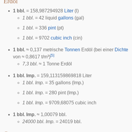
Erdöl
1 bbl.
= 158,987294928
Liter
(l)
1 bbl.
= 42 liquid
gallons
(gal)
1 bbl.
= 336
pint
(pt)
1 bbl.
= 9702
cubic inch
(cin)
1 bbl.
≈ 0,137 metrische
Tonnen
Erdöl (bei einer
Dichte
[
5
]
von ≈ 0,8617 t/m³)
7,3 bbl.
≈ 1 Tonne Erdöl
1 bbl. Imp.
= 159,113159869818 Liter
1 bbl. Imp.
= 35 gallons (Imp.)
1 bbl. Imp.
= 280 pint (Imp.)
1 bbl. Imp.
= 9709,68075 cubic inch
1 bbl. Imp.
≈ 1,00079 bbl.
24000 bbl. Imp.
= 24019 bbl.