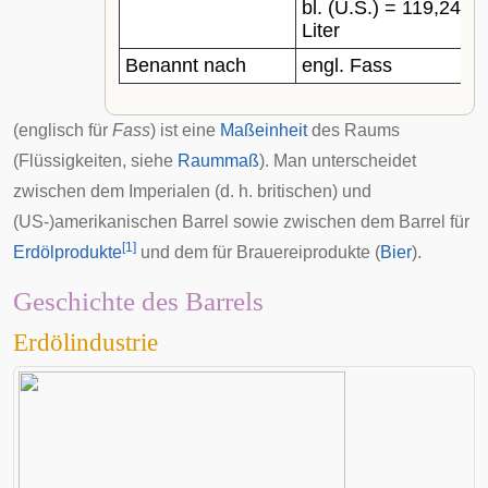
bl. (U.S.) = 119,2405
Liter
Benannt nach
engl.
Fass
(
englisch
für
Fass
) ist eine
Maßeinheit
des Raums
(Flüssigkeiten, siehe
Raummaß
). Man unterscheidet
zwischen dem Imperialen (d. h. britischen) und
(US-)amerikanischen Barrel sowie zwischen dem Barrel für
[
1
]
Erdölprodukte
und dem für
Brauereiprodukte
(
Bier
).
Geschichte des Barrels
Erdölindustrie