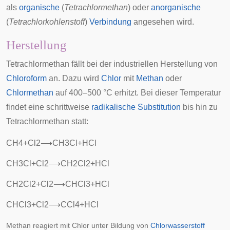
als
organische
(
Tetrachlormethan
) oder
anorganische
(
Tetrachlorkohlenstoff
)
Verbindung
angesehen wird.
Herstellung
Tetrachlormethan fällt bei der industriellen Herstellung von
Chloroform
an. Dazu wird
Chlor
mit
Methan
oder
Chlormethan
auf 400–500 °C erhitzt. Bei dieser Temperatur
findet eine schrittweise
radikalische Substitution
bis hin zu
Tetrachlormethan statt:
C
H
4
+
C
l
2
⟶
C
H
3
C
l
+
H
C
l
C
H
3
C
l
+
C
l
2
⟶
C
H
2
C
l
2
+
H
C
l
C
H
2
C
l
2
+
C
l
2
⟶
C
H
C
l
3
+
H
C
l
C
H
C
l
3
+
C
l
2
⟶
C
C
l
4
+
H
C
l
Methan reagiert mit Chlor unter Bildung von
Chlorwasserstoff