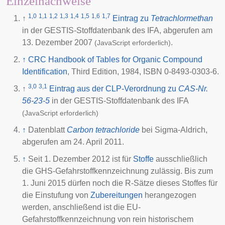
Einzelnachweise
1,0
1,1
1,2
1,3
1,4
1,5
1,6
1,7
↑
Eintrag zu
Tetrachlormethan
in der GESTIS-Stoffdatenbank des
IFA
, abgerufen am
13. Dezember 2007
.
(JavaScript erforderlich)
↑
CRC Handbook of Tables for Organic Compound
Identification
, Third Edition, 1984, ISBN 0-8493-0303-6.
3,0
3,1
↑
Eintrag aus der CLP-Verordnung zu
CAS-Nr.
56-23-5
in der GESTIS-Stoffdatenbank des
IFA
(JavaScript erforderlich)
↑
Datenblatt
Carbon tetrachloride
bei Sigma-Aldrich,
abgerufen am 24. April 2011.
↑
Seit 1. Dezember 2012 ist für
Stoffe
ausschließlich
die GHS-Gefahrstoffkennzeichnung zulässig. Bis zum
1. Juni 2015 dürfen noch die R-Sätze dieses Stoffes für
die Einstufung von
Zubereitungen
herangezogen
werden, anschließend ist die EU-
Gefahrstoffkennzeichnung von rein historischem