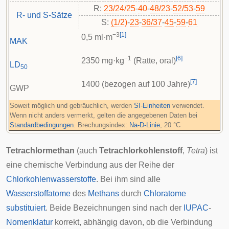
R:
23/24/25
-
40
-
48/23
-
52/53
-
59
R- und S-Sätze
S:
(1/2)
-
23
-
36/37
-
45
-
59
-
61
−3
[
1
]
0,5 ml·m
MAK
−1
[
6
]
2350 mg·kg
(Ratte, oral)
LD
50
[
7
]
1400 (bezogen auf 100 Jahre)
GWP
Soweit möglich und gebräuchlich, werden
SI-Einheiten
verwendet.
Wenn nicht anders vermerkt, gelten die angegebenen Daten bei
Standardbedingungen
. Brechungsindex:
Na-D-Linie
, 20 °C
Tetrachlormethan
(auch
Tetrachlorkohlenstoff
,
Tetra
) ist
eine chemische Verbindung aus der Reihe der
Chlorkohlenwasserstoffe
. Bei ihm sind alle
Wasserstoffatome
des
Methans
durch
Chloratome
substituiert
. Beide Bezeichnungen sind nach der
IUPAC
-
Nomenklatur
korrekt, abhängig davon, ob die Verbindung