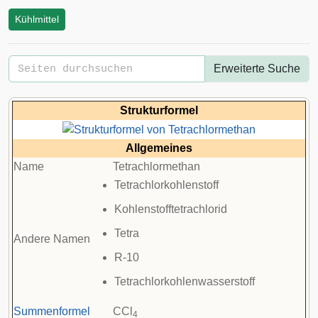
Kühlmittel
Erweiterte Suche
Strukturformel
Allgemeines
Name
Tetrachlormethan
Tetrachlorkohlenstoff
Kohlenstofftetrachlorid
Tetra
Andere Namen
R-10
Tetrachlorkohlenwasserstoff
Summenformel
CCl
4