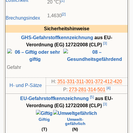
Löslichkeit
[
1
]
20 °C)
[
2
]
1,4630
Brechungsindex
Sicherheitshinweise
GHS-Gefahrstoffkennzeichnung
aus EU-
[
3
]
Verordnung (EG) 1272/2008 (CLP)
Gefahr
H:
351
-
331
-
311
-
301
-
372
-
412
-
420
H- und P-Sätze
[
4
]
P:
273
-​
281
-​
314
-​
501
[
5
]
EU-Gefahrstoffkennzeichnung
aus EU-
[
3
]
Verordnung (EG) 1272/2008 (CLP)
Giftig
Umwelt-
gefährlich
(T)
(N)