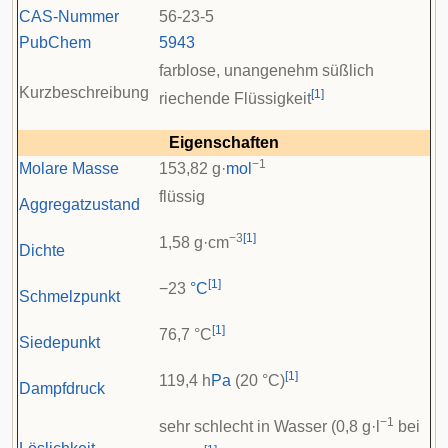
CAS-Nummer
56-23-5
PubChem
5943
farblose, unangenehm süßlich
Kurzbeschreibung
[
1
]
riechende Flüssigkeit
Eigenschaften
−1
Molare Masse
153,82 g·
mol
flüssig
Aggregatzustand
−3
[
1
]
1,58 g·cm
Dichte
[
1
]
−23
°C
Schmelzpunkt
[
1
]
76,7 °C
Siedepunkt
[
1
]
119,4 h
Pa
(20 °C)
Dampfdruck
−1
sehr schlecht in Wasser (0,8 g·l
bei