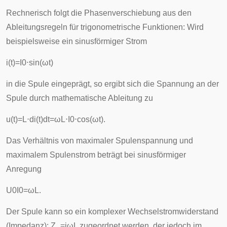
Rechnerisch folgt die Phasenverschiebung aus den
Ableitungsregeln für trigonometrische Funktionen: Wird
beispielsweise ein sinusförmiger Strom
i
(
t
)
=
I
0
⋅
sin
(
ω
t
)
in die Spule eingeprägt, so ergibt sich die Spannung an der
Spule durch mathematische Ableitung zu
u
(
t
)
=
L
⋅
d
i
(
t
)
d
t
=
ω
L
⋅
I
0
⋅
cos
(
ω
t
)
.
Das Verhältnis von maximaler Spulenspannung und
maximalem Spulenstrom beträgt bei sinusförmiger
Anregung
U
0
I
0
=
ω
L
.
Der Spule kann so ein komplexer
Wechselstromwiderstand
(Impedanz):
Z
_
=
j
ω
L
zugeordnet werden, der jedoch im