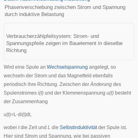
Phasenverschiebung zwischen Strom und Spannung
durch induktive Belastung
Verbraucherzählpfeilsystem: Strom- und
Spannungspfeile zeigen im Bauelement in dieselbe
Richtung
Wird eine Spule an
Wechselspannung
angelegt, so
wechseln der Strom und das Magnetfeld ebenfalls
periodisch ihre Richtung. Zwischen der
Änderung
des
Spulenstromes
i(t)
und der Klemmenspannung
u(t)
besteht
der Zusammenhang
u
(
t
)
=
L
⋅
d
i
(
t
)
d
t
,
wobei
t
die Zeit und
L
die
Selbstinduktivität
der Spule ist.
Hier sind Strom und Spannung, wie bei passiven