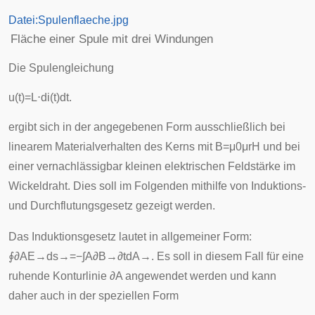
Datei:Spulenflaeche.jpg
Fläche einer Spule mit drei Windungen
Die Spulengleichung
u
(
t
)
=
L
⋅
d
i
(
t
)
d
t
.
ergibt sich in der angegebenen Form ausschließlich bei
linearem Materialverhalten des Kerns mit
B
=
μ
0
μ
r
H
und bei
einer vernachlässigbar kleinen elektrischen Feldstärke im
Wickeldraht. Dies soll im Folgenden mithilfe von Induktions-
und Durchflutungsgesetz gezeigt werden.
Das Induktionsgesetz lautet in allgemeiner Form:
∮
∂
A
E
→
d
s
→
=
−
∫
A
∂
B
→
∂
t
d
A
→
. Es soll in diesem Fall für eine
ruhende Konturlinie
∂
A
angewendet werden und kann
daher auch in der speziellen Form