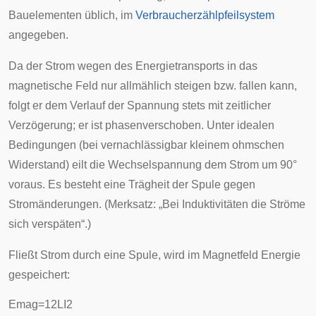
Bauelementen üblich, im
Verbraucherzählpfeilsystem
angegeben.
Da der Strom wegen des Energietransports in das
magnetische Feld nur allmählich steigen bzw. fallen kann,
folgt er dem Verlauf der Spannung stets mit zeitlicher
Verzögerung; er ist
phasenverschoben
. Unter idealen
Bedingungen (bei vernachlässigbar kleinem
ohmschen
Widerstand
) eilt die Wechselspannung dem Strom um 90°
voraus. Es besteht eine
Trägheit
der Spule gegen
Stromänderungen. (Merksatz: „Bei Induktivitäten die Ströme
sich verspäten“.)
Fließt Strom durch eine Spule, wird im Magnetfeld Energie
gespeichert:
E
m
a
g
=
1
2
L
I
2