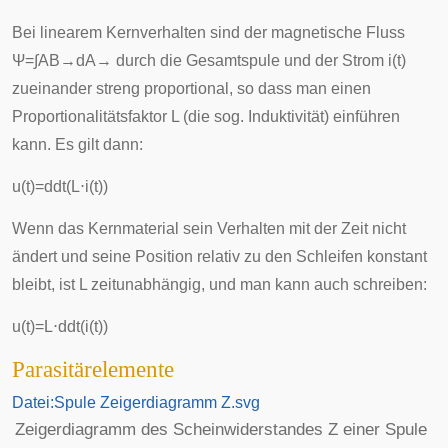
Bei linearem Kernverhalten sind der magnetische Fluss
Ψ
=
∫
A
B
→
d
A
→
durch die Gesamtspule und der Strom
i
(
t
)
zueinander streng proportional, so dass man einen
Proportionalitätsfaktor
L
(die sog. Induktivität) einführen
kann. Es gilt dann:
u
(
t
)
=
d
d
t
(
L
⋅
i
(
t
)
)
Wenn das Kernmaterial sein Verhalten mit der Zeit nicht
ändert und seine Position relativ zu den Schleifen konstant
bleibt, ist L zeitunabhängig, und man kann auch schreiben:
u
(
t
)
=
L
⋅
d
d
t
(
i
(
t
)
)
Parasitärelemente
Datei:Spule Zeigerdiagramm Z.svg
Zeigerdiagramm des Scheinwiderstandes Z einer Spule