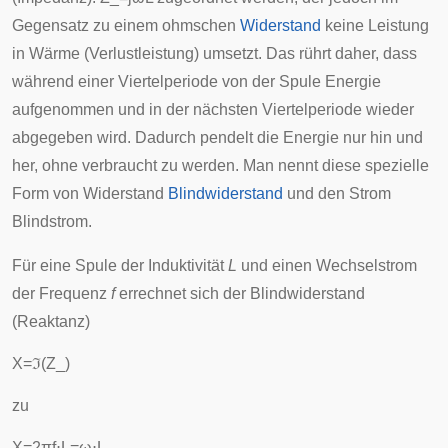
Gegensatz zu einem ohmschen
Widerstand
keine
Leistung
in Wärme (
Verlustleistung
) umsetzt. Das rührt daher, dass
während einer Viertelperiode von der Spule Energie
aufgenommen und in der nächsten Viertelperiode wieder
abgegeben wird. Dadurch pendelt die Energie nur hin und
her, ohne verbraucht zu werden. Man nennt diese spezielle
Form von Widerstand
Blindwiderstand
und den Strom
Blindstrom
.
Für eine Spule der Induktivität
L
und einen Wechselstrom
der
Frequenz
f
errechnet sich der Blindwiderstand
(Reaktanz)
X
=
ℑ
(
Z
_
)
zu
X
=
2
π
f
⋅
L
=
ω
⋅
L