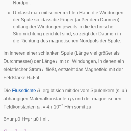
Nordpol.
Umfasst man mit seiner rechten Hand die Windungen
der Spule so, dass die Finger (außer dem Daumen)
entlang der Windungen jeweils in die technische
Stromrichtung gerichtet sind, so zeigt der Daumen in
die Richtung des magnetischen Nordpols der Spule.
Im Inneren einer schlanken Spule (Länge viel größer als
Durchmesser) der Länge
l
mit
n
Windungen, in denen ein
elektrischer Strom
I
fließt, entsteht das Magnetfeld mit der
Feldstärke
H
=
I
⋅
n
l
.
Die
Flussdichte
B
ergibt sich mit der vom Spulenkern (s. u.)
abhängigen Materialkonstanten
μ
und der magnetischen
r
−7
Feldkonstanten
μ
= 4π·10
H/m somit zu
0
B
=
μ
r
⋅
μ
0
⋅
H
=
μ
r
⋅
μ
0
⋅
I
⋅
n
l
.