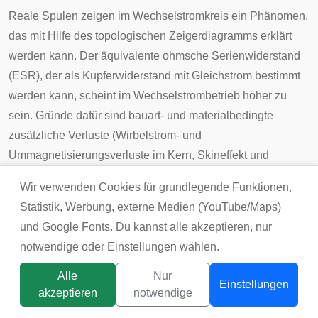
Reale Spulen zeigen im Wechselstromkreis ein Phänomen,
das mit Hilfe des topologischen Zeigerdiagramms erklärt
werden kann. Der äquivalente ohmsche Serienwiderstand
(ESR), der als Kupferwiderstand mit Gleichstrom bestimmt
werden kann, scheint im Wechselstrombetrieb höher zu
sein. Gründe dafür sind bauart- und materialbedingte
zusätzliche Verluste (Wirbelstrom- und
Ummagnetisierungsverluste im Kern,
Skineffekt
und
Proximity-Effekt
). Sie führen dazu, dass eine geringere
Wir verwenden Cookies für grundlegende Funktionen,
Veränderung der Phasenlage des Stromes bzw. ein höherer
Statistik, Werbung, externe Medien (YouTube/Maps)
Wirkanteil der elektrischen Verlustleistung auftritt, als es
und Google Fonts. Du kannst alle akzeptieren, nur
aufgrund des Kupferwiderstandes zu erwarten wäre.
notwendige oder Einstellungen wählen.
Scheinbar ändert sich demnach der ESR (der Realteil von
Alle
Nur
Einstellungen
Z
) gegenüber dem mit Gleichstrom bestimmten Wert. Diese
akzeptieren
notwendige
parasitären Komponenten können zum Beispiel mit einer
Titelbild:
tsunikpavlo@gmail.com / DepositPhotos