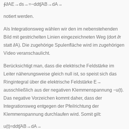
∮
∂
A
E
→
d
s
→
=
−
d
d
t
∫
A
B
→
d
A
→
notiert werden.
Als Integrationsweg wählen wir den im nebenstehenden
Bild mit gestrichelten Linien eingezeichneten Weg (dort
∂
r
statt
∂
A
). Die zugehörige Spulenfläche wird im zugehörigen
Video veranschaulicht.
Berücksichtigt man, dass die elektrische Feldstärke im
Leiter näherungsweise gleich null ist, so speist sich das
Ringintegral über die elektrische Feldstärke
E
→
ausschließlich aus der negativen Klemmenspannung
−
u
(
t
)
.
Das negative Vorzeichen kommt daher, dass der
Integrationsweg entgegen der Pfeilrichtung der
Klemmenspannung durchlaufen wird. Somit gilt:
u
(
t
)
=
d
d
t
∫
A
B
→
d
A
→