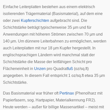
Einfache Leiterplatten bestehen aus einem elektrisch
isolierenden Trägermaterial (Basismaterial), auf dem eine
oder zwei
Kupferschichten
aufgebracht sind. Die
Schichtstärke beträgt typischerweise 35 µm und für
Anwendungen mit höheren Strömen zwischen 70 µm und
140 µm. Um dünnere Leiterbahnen zu ermöglichen, werden
auch Leiterplatten mit nur 18 µm Kupfer hergestellt. In
englischsprachigen Ländern wird manchmal statt der
Schichtstärke die Masse der leitfähigen Schicht pro
Flächeneinheit in
Unzen
pro Quadrat
fuß
(oz/sq.ft)
angegeben. In diesem Fall entspricht 1 oz/sq.ft etwa 35 µm
Schichtstärke.
Das Basismaterial war früher oft
Pertinax
(Phenolharz mit
Papierfasern, sog.
Hartpapier
, Materialkennung FR2).
Heute werden – außer für billige Massenartikel – meist mit