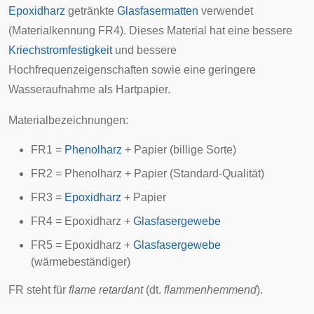
Epoxidharz
getränkte
Glasfasermatten
verwendet
(Materialkennung FR4). Dieses Material hat eine bessere
Kriechstromfestigkeit
und bessere
Hochfrequenzeigenschaften sowie eine geringere
Wasseraufnahme als
Hartpapier
.
Materialbezeichnungen:
FR1 =
Phenolharz
+ Papier (billige Sorte)
FR2 = Phenolharz + Papier (Standard-Qualität)
FR3 =
Epoxidharz
+ Papier
FR4 = Epoxidharz +
Glasfasergewebe
FR5 = Epoxidharz +
Glasfasergewebe
(wärmebeständiger)
FR steht für
flame retardant
(dt.
flammenhemmend
).