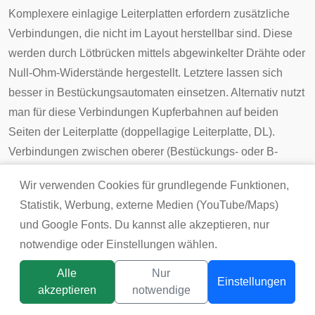
Komplexere einlagige Leiterplatten erfordern zusätzliche
Verbindungen, die nicht im Layout herstellbar sind. Diese
werden durch
Lötbrücken
mittels abgewinkelter Drähte oder
Null-Ohm-Widerstände hergestellt. Letztere lassen sich
besser in
Bestückungsautomaten
einsetzen. Alternativ nutzt
man für diese Verbindungen Kupferbahnen auf beiden
Seiten der Leiterplatte (doppellagige Leiterplatte, DL).
Verbindungen zwischen oberer (Bestückungs- oder B-
Seite) und unterer Seite wurden durch Löten eingepresster
Wir verwenden Cookies für grundlegende Funktionen,
Stifte oder Niete erzeugt.
Statistik, Werbung, externe Medien (YouTube/Maps)
Erst in den 1960er Jahren wurden diese Verbindungen
und Google Fonts. Du kannst alle akzeptieren, nur
(
Durchkontaktierungen
, DK, engl.
vias
) durch die
notwendige oder Einstellungen wählen.
Leiterplatte hindurch chemisch durch Metallisierung der
Alle
Nur
Lochwände der Bohrungen erzeugt.
Einstellungen
akzeptieren
notwendige
Titelbild:
tsunikpavlo@gmail.com / DepositPhotos
Aus Kostengründen werden auch heute noch einlagige