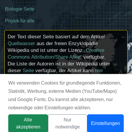
Biologie Seite
Physik für alle
Der Text dieser Seite basiert auf dem Artikel
Quellwasser
aus der freien Enzyklopädie
Wikipedia und ist unter der Lizenz
„Creative
Commons Attribution/Share Alike“
verfügbar.
Die Liste der Autoren ist in der Wikipedia unter
dieser
Seite
verfügbar, der Artikel kann
hier
bearbeitet werden. Informationen zu den
Wir verwenden Cookies für grundlegende Funktionen,
Urhebern und zum Lizenzstatus eingebundener
Mediendateien (etwa Bilder oder Videos) können
Statistik, Werbung, externe Medien (YouTube/Maps)
im Regelfall durch Anklicken dieser abgerufen
und Google Fonts. Du kannst alle akzeptieren, nur
werden.
notwendige oder Einstellungen wählen.
© chemie-schule.de 2026
Alle
Nur
Einstellungen
akzeptieren
notwendige