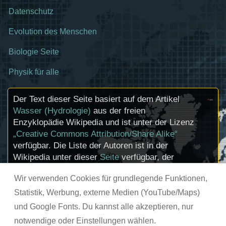
Datenschutz
Evolution des Menschen
Biologie Seite
Physik für alle
Der Text dieser Seite basiert auf dem Artikel
Wasser (Hydrologie)
aus der freien
Enzyklopädie Wikipedia und ist unter der Lizenz
„Creative Commons Attribution/Share Alike“
verfügbar. Die Liste der Autoren ist in der
Wikipedia unter dieser
Seite
verfügbar, der
Artikel kann
hier
bearbeitet werden.
Wir verwenden Cookies für grundlegende Funktionen,
Informationen zu den Urhebern und zum
Lizenzstatus eingebundener Mediendateien
Statistik, Werbung, externe Medien (YouTube/Maps)
(etwa Bilder oder Videos) können im Regelfall
und Google Fonts. Du kannst alle akzeptieren, nur
durch Anklicken dieser abgerufen werden.
notwendige oder Einstellungen wählen.