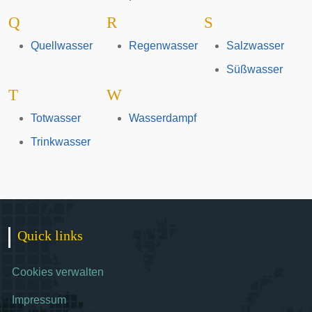
Q
R
S
Quellwasser
Regenwasser
Salzwasser
Süßwasser
T
W
Totwasser
Wasserdampf
Trinkwasser
Quick links
Cookies verwalten
Impressum