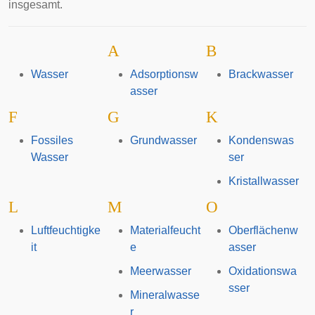
insgesamt.
A
B
Wasser
Adsorptionsw
Brackwasser
asser
F
G
K
Fossiles
Grundwasser
Kondenswas
Wasser
ser
Kristallwasser
L
M
O
Luftfeuchtigke
Materialfeucht
Oberflächenw
it
e
asser
Meerwasser
Oxidationswa
sser
Mineralwasse
r