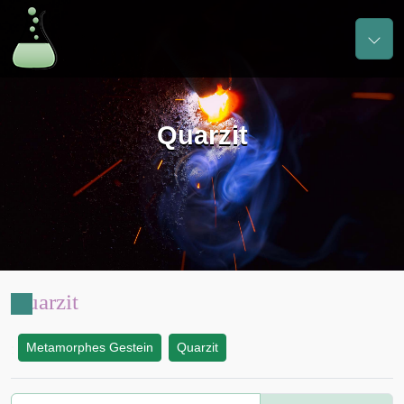
Quarzit
Quarzit
Metamorphes Gestein
Quarzit
: