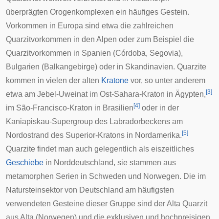
überprägten
Orogenkomplexen
ein häufiges Gestein.
Vorkommen in Europa sind etwa die zahlreichen
Quarzitvorkommen in den
Alpen
oder zum Beispiel die
Quarzitvorkommen in Spanien (
Córdoba
,
Segovia
),
Bulgarien (
Balkangebirge
) oder in Skandinavien. Quarzite
kommen in vielen der alten
Kratone
vor, so unter anderem
[
3
]
etwa am Jebel-Uweinat im Ost-Sahara-Kraton in Ägypten,
[
4
]
im São-Francisco-Kraton in
Brasilien
oder in der
Kaniapiskau-Supergroup des Labradorbeckens am
[
5
]
Nordostrand des Superior-Kratons in Nordamerika.
Quarzite findet man auch gelegentlich als
eiszeitliches
Geschiebe
in Norddeutschland, sie stammen aus
metamorphen Serien in Schweden und Norwegen. Die im
Natursteinsektor von Deutschland am häufigsten
verwendeten Gesteine dieser Gruppe sind der Alta Quarzit
aus
Alta (Norwegen)
und die exklusiven und hochpreisigen