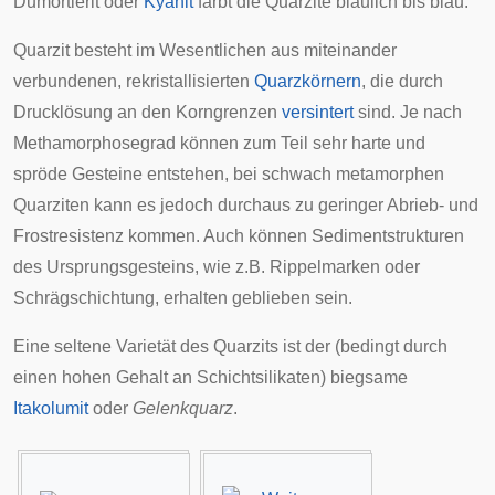
Dumortierit
oder
Kyanit
färbt die Quarzite bläulich bis blau.
Quarzit besteht im Wesentlichen aus miteinander
verbundenen, rekristallisierten
Quarzkörnern
, die durch
Drucklösung
an den Korngrenzen
versintert
sind. Je nach
Methamorphosegrad können zum Teil sehr harte und
spröde Gesteine entstehen, bei schwach metamorphen
Quarziten kann es jedoch durchaus zu geringer Abrieb- und
Frostresistenz kommen. Auch können
Sedimentstrukturen
des Ursprungsgesteins, wie z.B.
Rippelmarken
oder
Schrägschichtung
, erhalten geblieben sein.
Eine seltene Varietät des Quarzits ist der (bedingt durch
einen hohen Gehalt an
Schichtsilikaten
) biegsame
Itakolumit
oder
Gelenkquarz
.