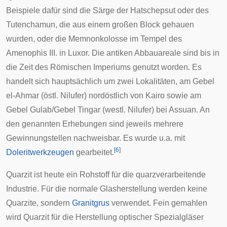
Beispiele dafür sind die Särge der
Hatschepsut
oder des
Tutenchamun
, die aus einem großen Block gehauen
wurden, oder die
Memnonkolosse
im Tempel des
Amenophis III.
in
Luxor
. Die antiken Abbauareale sind bis in
die Zeit des Römischen Imperiums genutzt worden. Es
handelt sich hauptsächlich um zwei Lokalitäten, am
Gebel
el-Ahmar
(östl. Nilufer) nordöstlich von Kairo sowie am
Gebel Gulab/Gebel Tingar (westl. Nilufer) bei Assuan. An
den genannten Erhebungen sind jeweils mehrere
Gewinnungstellen nachweisbar. Es wurde u.a. mit
[
6
]
Doleritwerkzeugen
gearbeitet.
Quarzit ist heute ein Rohstoff für die quarzverarbeitende
Industrie. Für die normale Glasherstellung werden keine
Quarzite, sondern
Granitgrus
verwendet. Fein gemahlen
wird Quarzit für die Herstellung optischer Spezialgläser