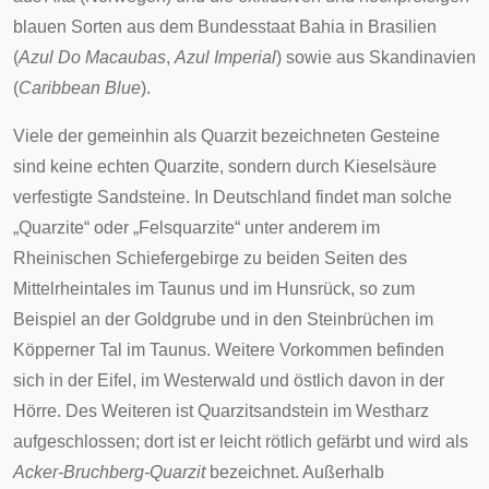
blauen Sorten aus dem Bundesstaat Bahia in Brasilien
(
Azul Do Macaubas
,
Azul Imperial
) sowie aus Skandinavien
(
Caribbean Blue
).
Viele der gemeinhin als Quarzit bezeichneten Gesteine
sind keine echten Quarzite, sondern durch Kieselsäure
verfestigte Sandsteine. In Deutschland findet man solche
„Quarzite“ oder „Felsquarzite“ unter anderem im
Rheinischen Schiefergebirge
zu beiden Seiten des
Mittelrheintales
im
Taunus
und im
Hunsrück
, so zum
Beispiel an der
Goldgrube
und in den
Steinbrüchen
im
Köpperner
Tal im Taunus. Weitere Vorkommen befinden
sich in der
Eifel
, im
Westerwald
und östlich davon in der
Hörre
. Des Weiteren ist Quarzitsandstein im
Westharz
aufgeschlossen; dort ist er leicht rötlich gefärbt und wird als
Acker-Bruchberg-Quarzit
bezeichnet. Außerhalb