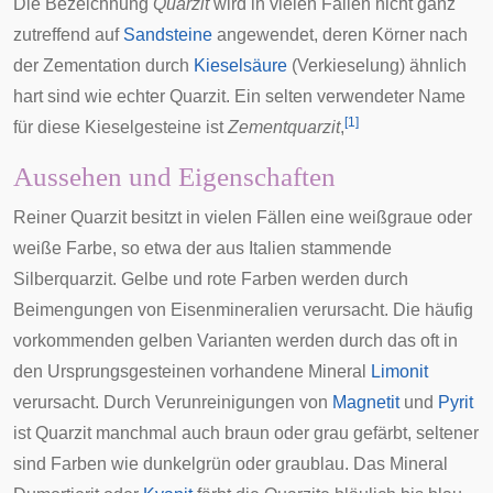
Die Bezeichnung
Quarzit
wird in vielen Fällen nicht ganz
zutreffend auf
Sandsteine
angewendet, deren Körner nach
der
Zementation
durch
Kieselsäure
(Verkieselung) ähnlich
hart sind wie echter Quarzit. Ein selten verwendeter Name
[
1
]
für diese
Kieselgesteine
ist
Zementquarzit
,
Aussehen und Eigenschaften
Reiner Quarzit besitzt in vielen Fällen eine weißgraue oder
weiße Farbe, so etwa der aus Italien stammende
Silberquarzit. Gelbe und rote Farben werden durch
Beimengungen von Eisenmineralien verursacht. Die häufig
vorkommenden gelben Varianten werden durch das oft in
den Ursprungsgesteinen vorhandene Mineral
Limonit
verursacht. Durch Verunreinigungen von
Magnetit
und
Pyrit
ist Quarzit manchmal auch braun oder grau gefärbt, seltener
sind Farben wie dunkelgrün oder graublau. Das Mineral