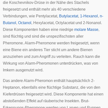
die Koschevnikov-Drüse in der Nähe des Stachels
freigesetzt und enthält mehr als 40 verschiedene
Verbindungen, wie
Pentylacetat
,
Butylacetat
,
1-Hexanol
,
n-
Butanol
,
Octanol
, Hexylacetat, Octylacetat und 2-Nonanol.
Diese Komponenten haben eine niedrige
molare Masse
,
sind flüchtig und sind die unspezifischsten aller
Pheromone. Alarm-Pheromone werden freigesetzt, wenn
eine Biene ein anderes Tier sticht um andere Bienen
anzuziehen und zum Angriff zu verleiten. Rauch kann die
Wirkung von Alarm-Pheromonen unterdrücken, was von
Imkern ausgenutzt wird.
Das andere Alarm-Pheromon enthält hauptsächlich
2-
Heptanon
, ebenfalls eine flüchtige Substanz, die von den
Kieferdrüsen freigesetzt wird. Diese Komponente hat einen
abstoßenden Effekt auf räuberische Insekten. Brut-
Erkennungs-Pheromone werden von Larven und Puppen