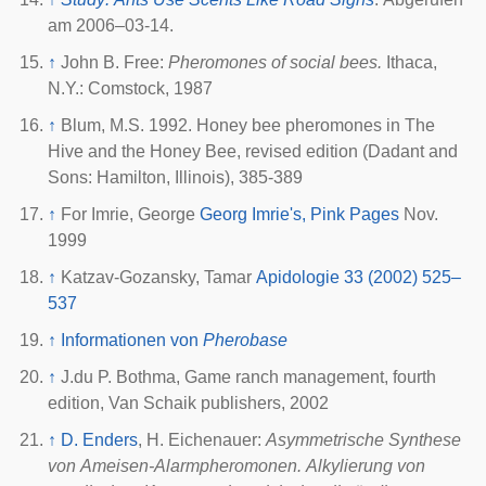
am 2006–03-14.
↑
John B. Free:
Pheromones of social bees.
Ithaca,
N.Y.: Comstock, 1987
↑
Blum, M.S. 1992. Honey bee pheromones in The
Hive and the Honey Bee, revised edition (Dadant and
Sons: Hamilton, Illinois), 385-389
↑
For Imrie, George
Georg Imrie's, Pink Pages
Nov.
1999
↑
Katzav-Gozansky, Tamar
Apidologie 33 (2002) 525–
537
↑
Informationen von
Pherobase
↑
J.du P. Bothma, Game ranch management, fourth
edition, Van Schaik publishers, 2002
↑
D. Enders
, H. Eichenauer:
Asymmetrische Synthese
von Ameisen-Alarmpheromonen. Alkylierung von