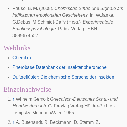
Pause, B. M. (2008).
Chemische Sinne und Signale als
Indikatoren emotionalen Geschehens
. In: W.Janke,
G.Debus, M.Schmidt-Daffy (Hrsg.):
Experimentelle
Emotionspsychologie
. Pabst-Verlag. ISBN
3899674502
Weblinks
ChemLin
Pherobase Datenbank der Insektenpheromone
Duftgeflüster: Die chemische Sprache der Insekten
Einzelnachweise
↑
Wilhelm Gemoll
:
Griechisch-Deutsches Schul- und
Handwörterbuch
. G. Freytag Verlag/Hölder-Pichler-
Tempsky, München/Wien
1965
.
↑
A. Butenandt, R. Beckmann, D. Stamm, Z.