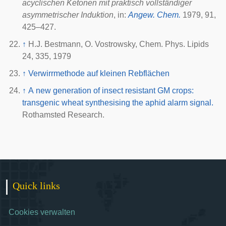
acyclischen Ketonen mit praktisch vollständiger
asymmetrischer Induktion
, in:
Angew. Chem.
1979, 91,
425–427.
↑
H.J. Bestmann, O. Vostrowsky, Chem. Phys. Lipids
24, 335, 1979
↑
Verwirrmethode auf kleinen Rebflächen
↑
A new generation of insect resistant GM crops:
transgenic wheat synthesising the aphid alarm signal.
Rothamsted Research.
Quick links
Cookies verwalten