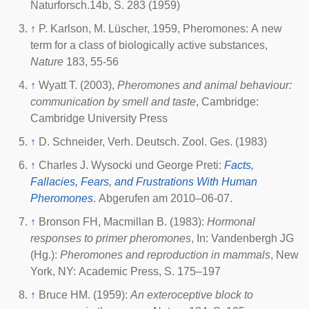
Naturforsch.14b, S. 283 (1959)
↑
P. Karlson, M. Lüscher, 1959, Pheromones: A new
term for a class of biologically active substances,
Nature
183, 55-56
↑
Wyatt T. (2003),
Pheromones and animal behaviour:
communication by smell and taste
, Cambridge:
Cambridge University Press
↑
D. Schneider, Verh. Deutsch. Zool. Ges. (1983)
↑
Charles J. Wysocki und George Preti:
Facts,
Fallacies, Fears, and Frustrations With Human
Pheromones
. Abgerufen am 2010–06-07.
↑
Bronson FH, Macmillan B. (1983):
Hormonal
responses to primer pheromones
, In: Vandenbergh JG
(Hg.):
Pheromones and reproduction in mammals
, New
York, NY: Academic Press, S. 175–197
↑
Bruce HM. (1959):
An exteroceptive block to