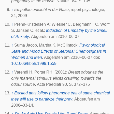
pregnancy in the mouse
. Nature 184, S. 105
↑
Empathie entsteht in der Nase
, report psychologie,
34, 2009
↑
Prehn-Kristensen A; Wiesner C, Bergmann TO, Wolff
S, Jansen O, et al.:
Induction of Empathy by the Smell
of Anxiety
. Abgerufen am 2010–06-07.
↑
Suma Jacob, Martha K. McClintock:
Psychological
State and Mood Effects of Steroidal Chemosignals in
Women and Men
. Abgerufen am 2010–06-07.
doi
:
10.1006/hbeh.1999.1559
↑
Varendi H, Porter RH. (2001):
Breast odour as the
only maternal stimulus elicits crawling towards the
odour source
. Acta Paediatr 90, S. 372–375
↑
Excited ants follow pheromone trail of same chemical
they will use to paralyze their prey
. Abgerufen am
2006–03-14.
↑
Study: Ants Use Scents Like Road Signs
. Abgerufen