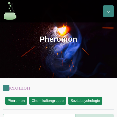
Pheromon
Pheromon
Pheromon
Chemikaliengruppe
Sozialpsychologie
: