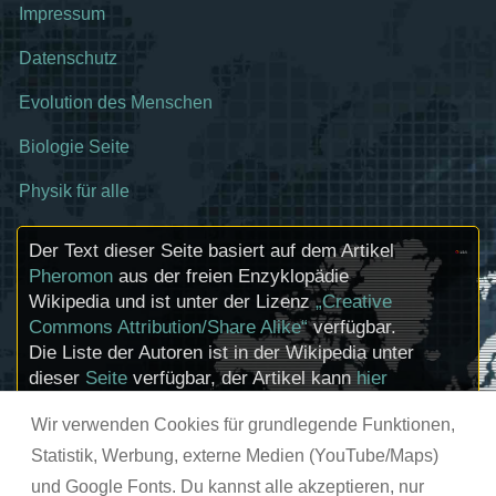
Impressum
Datenschutz
Evolution des Menschen
Biologie Seite
Physik für alle
Der Text dieser Seite basiert auf dem Artikel
Pheromon
aus der freien Enzyklopädie
Wikipedia und ist unter der Lizenz
„Creative
Commons Attribution/Share Alike“
verfügbar.
Die Liste der Autoren ist in der Wikipedia unter
dieser
Seite
verfügbar, der Artikel kann
hier
bearbeitet werden. Informationen zu den
Wir verwenden Cookies für grundlegende Funktionen,
Urhebern und zum Lizenzstatus eingebundener
Mediendateien (etwa Bilder oder Videos) können
Statistik, Werbung, externe Medien (YouTube/Maps)
im Regelfall durch Anklicken dieser abgerufen
und Google Fonts. Du kannst alle akzeptieren, nur