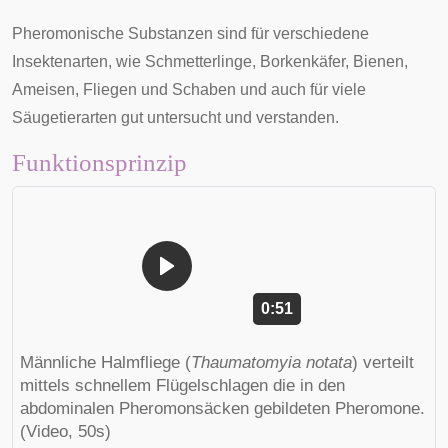
Pheromonische Substanzen sind für verschiedene
Insektenarten, wie Schmetterlinge, Borkenkäfer, Bienen,
Ameisen, Fliegen und Schaben und auch für viele
Säugetierarten gut untersucht und verstanden.
Funktionsprinzip
Dauer: 51 Sekunden.
0:51
Männliche Halmfliege (
Thaumatomyia
notata
) verteilt
mittels schnellem Flügelschlagen die in den
abdominalen Pheromonsäcken gebildeten Pheromone.
(Video, 50s)