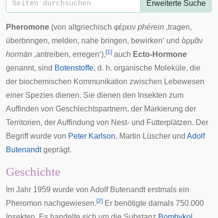
Erweiterte Suche
Pheromone
(von
altgriechisch
φέρειν
phérein
‚tragen,
überbringen, melden, nahe bringen, bewirken‘ und
ὁρμᾶν
[
1
]
hormān
‚antreiben, erregen‘),
auch
Ecto-Hormone
genannt, sind
Botenstoffe
, d. h. organische Moleküle, die
der biochemischen
Kommunikation
zwischen Lebewesen
einer
Spezies
dienen. Sie dienen den Insekten zum
Auffinden von Geschlechtspartnern, der Markierung der
Territorien, der Auffindung von Nest- und Futterplätzen. Der
Begriff wurde von
Peter Karlson
, Martin Lüscher und
Adolf
Butenandt
geprägt.
Geschichte
Im Jahr 1959 wurde von Adolf Butenandt erstmals ein
[
2
]
Pheromon nachgewiesen.
Er benötigte damals 750.000
Insekten. Es handelte sich um die Substanz
Bombykol
,