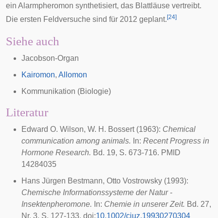
ein Alarmpheromon synthetisiert, das Blattläuse vertreibt.
[
24
]
Die ersten Feldversuche sind für 2012 geplant.
Siehe auch
Jacobson-Organ
Kairomon
,
Allomon
Kommunikation (Biologie)
Literatur
Edward O. Wilson
, W. H. Bossert (1963):
Chemical
communication among animals.
In:
Recent Progress in
Hormone Research.
Bd. 19, S. 673-716. PMID
14284035
Hans Jürgen Bestmann, Otto Vostrowsky (1993):
Chemische Informationssysteme der Natur -
Insektenpheromone.
In:
Chemie in unserer Zeit.
Bd. 27,
Nr. 3, S. 127-133.
doi
:
10.1002/ciuz.19930270304