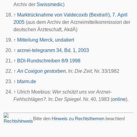
Archiv der
Swissmedic
)
↑
Marktrücknahme von Valdecoxib (Bextra®), 7. April
2005
(aus dem Archiv der Arzneimittelkommission der
deutschen Ärzteschaft, AkdÄ)
↑
Mitteilung Merck, undatiert
↑
arznei-telegramm 34, Bd. 1, 2003
↑
BDI-Rundschreiben 8/9 1998
↑
An Coxigon gestorben
.
In:
Die Zeit
, Nr. 33/1982
↑
bfarm.de
↑
Ulrich Moebius:
Wer schützt uns vor Arznei-
Fehlschlägen?
. In:
Der Spiegel
. Nr. 40,
1983
(
online
).
Bitte den
Hinweis zu Rechtsthemen
beachten!