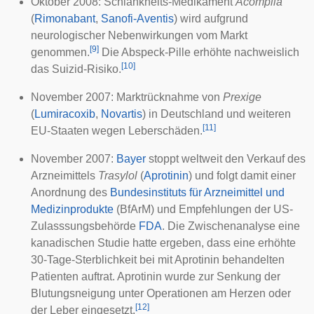
Oktober 2008: Schlankheits-Medikament
Acomplia
(
Rimonabant
,
Sanofi-Aventis
) wird aufgrund
neurologischer
Nebenwirkungen vom Markt
[
9
]
genommen.
Die Abspeck-Pille erhöhte nachweislich
[
10
]
das
Suizid
-Risiko.
November 2007: Marktrücknahme von
Prexige
(
Lumiracoxib
,
Novartis
) in Deutschland und weiteren
[
11
]
EU-Staaten wegen Leberschäden.
November 2007:
Bayer
stoppt weltweit den Verkauf des
Arzneimittels
Trasylol
(
Aprotinin
) und folgt damit einer
Anordnung des
Bundesinstituts für Arzneimittel und
Medizinprodukte
(BfArM) und Empfehlungen der US-
Zulasssungsbehörde
FDA
. Die Zwischenanalyse eine
kanadischen Studie hatte ergeben, dass eine erhöhte
30-Tage-Sterblichkeit bei mit Aprotinin behandelten
Patienten auftrat. Aprotinin wurde zur Senkung der
Blutungsneigung
unter Operationen am Herzen oder
[
12
]
der Leber eingesetzt.