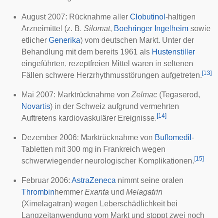
August 2007: Rücknahme aller
Clobutinol
-haltigen
Arzneimittel (z. B.
Silomat
,
Boehringer Ingelheim
sowie
etlicher
Generika
) vom deutschen Markt. Unter der
Behandlung mit dem bereits 1961 als
Hustenstiller
eingeführten, rezeptfreien Mittel waren in seltenen
[
13
]
Fällen schwere
Herzrhythmusstörungen
aufgetreten.
Mai 2007: Marktrücknahme von
Zelmac
(
Tegaserod
,
Novartis
) in der Schweiz aufgrund vermehrten
[
14
]
Auftretens
kardiovaskulärer Ereignisse
.
Dezember 2006: Marktrücknahme von
Buflomedil
-
Tabletten mit 300 mg in Frankreich wegen
[
15
]
schwerwiegender neurologischer Komplikationen.
Februar 2006:
AstraZeneca
nimmt seine oralen
Thrombin
hemmer
Exanta
und
Melagatrin
(
Ximelagatran
) wegen Leberschädlichkeit bei
Langzeitanwendung vom Markt und stoppt zwei noch