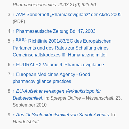
Pharmacoeconomics. 2003;21(9):623-50.
↑
AVP Sonderheft „Pharmakovigilanz“ der AkdÄ 2005
(PDF)
↑
Pharmazeutische Zeitung Bd. 47, 2003
5,0
5,1
↑
Richtlinie 2001/83/EG des Europäischen
Parlaments und des Rates zur Schaffung eines
Gemeinschaftskodexes für Humanarzneimittel
↑
EUDRALEX
Volume 9, Pharmacovigilance
↑
European Medicines Agency - Good
pharmacovigilance practices
↑
EU-Aufseher verlangen Verkaufsstopp für
Diabetesmittel
.
In:
Spiegel Online
– Wissenschaft
, 23.
September 2010
↑
Aus für Schlankheitsmittel von Sanofi-Aventis
.
In:
Handelsblatt