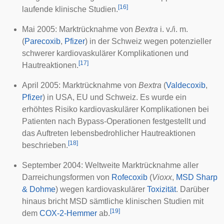
[
16
]
laufende klinische Studien.
Mai 2005: Marktrücknahme von
Bextra
i. v./i. m.
(
Parecoxib
,
Pfizer
) in der Schweiz wegen potenzieller
schwerer kardiovaskulärer Komplikationen und
[
17
]
Hautreaktionen.
April 2005: Marktrücknahme von
Bextra
(
Valdecoxib
,
Pfizer
) in USA, EU und Schweiz. Es wurde ein
erhöhtes Risiko kardiovaskulärer Komplikationen bei
Patienten nach
Bypass
-Operationen festgestellt und
das Auftreten lebensbedrohlicher Hautreaktionen
[
18
]
beschrieben.
September 2004: Weltweite Marktrücknahme aller
Darreichungsformen
von
Rofecoxib
(
Vioxx
,
MSD Sharp
& Dohme
) wegen kardiovaskulärer
Toxizität
. Darüber
hinaus bricht MSD sämtliche klinischen Studien mit
[
19
]
dem
COX-2-Hemmer
ab.