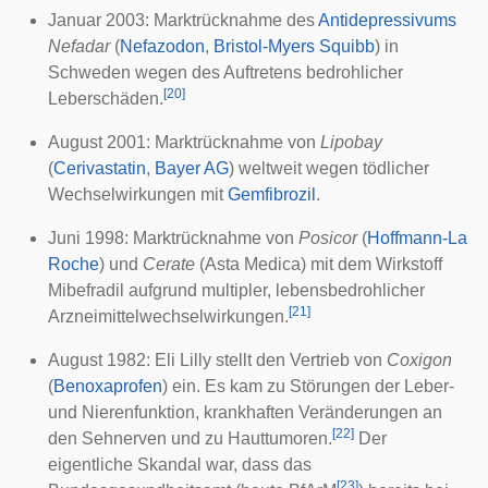
Januar 2003: Marktrücknahme des
Antidepressivums
Nefadar
(
Nefazodon
,
Bristol-Myers Squibb
) in
Schweden wegen des Auftretens bedrohlicher
[
20
]
Leberschäden.
August 2001: Marktrücknahme von
Lipobay
(
Cerivastatin
,
Bayer AG
) weltweit wegen tödlicher
Wechselwirkungen mit
Gemfibrozil
.
Juni 1998: Marktrücknahme von
Posicor
(
Hoffmann-La
Roche
) und
Cerate
(Asta Medica) mit dem Wirkstoff
Mibefradil
aufgrund multipler, lebensbedrohlicher
[
21
]
Arzneimittelwechselwirkungen.
August 1982:
Eli Lilly
stellt den Vertrieb von
Coxigon
(
Benoxaprofen
) ein. Es kam zu Störungen der
Leber
-
und
Nierenfunktion
, krankhaften Veränderungen an
[
22
]
den
Sehnerven
und zu
Hauttumoren
.
Der
eigentliche Skandal war, dass das
[
23
]