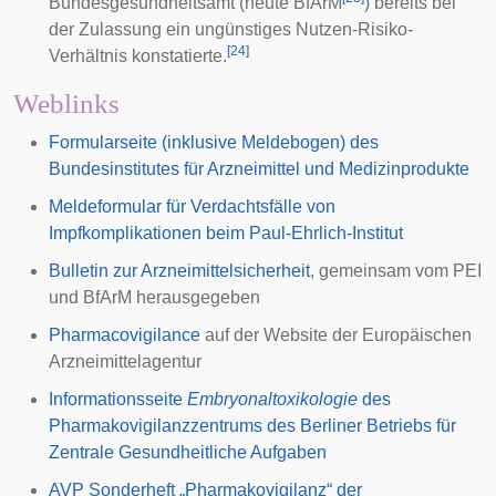
Bundesgesundheitsamt (heute
BfArM
) bereits bei
der Zulassung ein ungünstiges
Nutzen-Risiko-
[
24
]
Verhältnis
konstatierte
.
Weblinks
Formularseite (inklusive Meldebogen) des
Bundesinstitutes für Arzneimittel und Medizinprodukte
Meldeformular für Verdachtsfälle von
Impfkomplikationen beim Paul-Ehrlich-Institut
Bulletin zur Arzneimittelsicherheit
, gemeinsam vom PEI
und BfArM herausgegeben
Pharmacovigilance
auf der Website der Europäischen
Arzneimittelagentur
Informationsseite
Embryonaltoxikologie
des
Pharmakovigilanzzentrums des Berliner Betriebs für
Zentrale Gesundheitliche Aufgaben
AVP Sonderheft „Pharmakovigilanz“ der