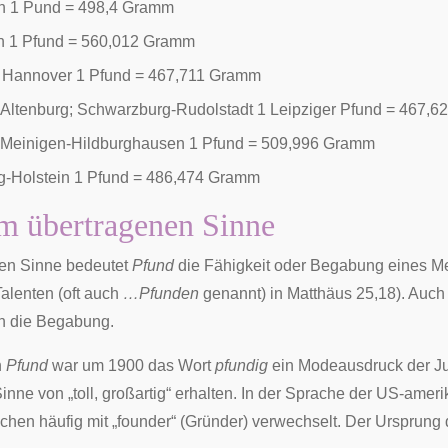
 1 Pund = 498,4 Gramm
ch 1 Pfund = 560,012 Gramm
 Hannover 1 Pfund = 467,711 Gramm
Altenburg; Schwarzburg-Rudolstadt 1 Leipziger Pfund = 467,
Meinigen-Hildburghausen 1 Pfund = 509,996 Gramm
g-Holstein 1 Pfund = 486,474 Gramm
m übertragenen Sinne
nen Sinne bedeutet
Pfund
die Fähigkeit oder
Begabung
eines Me
Talenten
(oft auch
…Pfunden
genannt) in
Matthäus
25,18). Auch 
h die Begabung.
n
Pfund
war um 1900 das Wort
pfundig
ein Modeausdruck der
J
inne von „toll, großartig“ erhalten. In der Sprache der US-amer
schen häufig mit „founder“ (Gründer) verwechselt. Der Ursprung