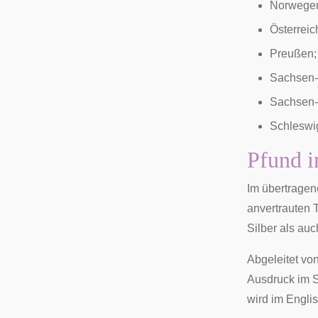
Norwegen
Österrei
Preußen;
Sachsen-
Sachsen-
Schleswi
Pfund i
Im übertrage
anvertrauten 
Silber
als auc
Abgeleitet vo
Ausdruck im S
wird im Engli