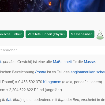
nische Einheit
Veraltete Einheit (Physik)
Masseneinheit
t.
pondus
, Gewicht) ist eine alte
Maßeinheit
für die
Masse
.
glischen Bezeichnung
Pound
ist es Teil des
angloamerikanisch
(1 Pound) = 0,453 592 370
Kilogramm
(exakt, per definitionem)
mm ≈ 2,204 622 622 Pfund (ungefähr)
ng
lb
(
lat.
libra
), gleichbedeutend mit
lb
oder
lbm
, erscheint in d
m