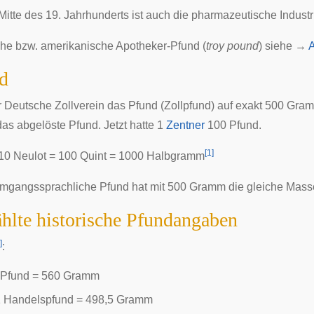
Mitte des 19. Jahrhunderts ist auch die pharmazeutische Industr
sche bzw. amerikanische Apotheker-Pfund (
troy pound
) siehe →
A
d
r
Deutsche Zollverein
das Pfund (Zollpfund) auf exakt 500 Gramm
das abgelöste Pfund. Jetzt hatte 1
Zentner
100 Pfund.
[
1
]
 10 Neulot = 100 Quint = 1000 Halbgramm
mgangssprachliche Pfund hat mit 500 Gramm die gleiche Masse
lte historische Pfundangaben
]
:
 Pfund = 560 Gramm
 Handelspfund = 498,5 Gramm