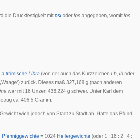
 die Druckfestigkeit mit
psi
oder
lbs
angegeben, womit
lbs
e
altrömische
Libra
(von der auch das Kurzzeichen
Lb
,
lb
oder
‚Waage‘) zurück. Dieses maß 327,168 g (nach anderen
ina
war mit 16 Unzen 436,224 g schwer. Unter
Karl dem
betrug ca. 406,5 Gramm.
n Gewicht wich jedoch von
Stadt
zu Stadt ab. Hatte das Pfund
2
Pfenniggewichte
= 1024
Hellergewichte
(oder 1 : 16 : 2 : 4 :