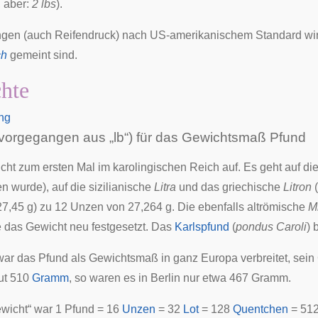
, aber:
2 lbs
).
ngen (auch Reifendruck) nach US-amerikanischem Standard wird
ch
gemeint sind.
hte
ng
rvorgegangen aus „lb“) für das Gewichtsmaß Pfund
cht zum ersten Mal im
karolingischen
Reich auf. Es geht auf di
wurde), auf die sizilianische
Litra
und das griechische
Litron
(
27,45 g) zu 12 Unzen von 27,264 g. Die ebenfalls altrömische
M
 das Gewicht neu festgesetzt. Das
Karlspfund
(
pondus Caroli
) 
ar das Pfund als Gewichtsmaß in ganz
Europa
verbreitet, sei
ut 510
Gramm
, so waren es in
Berlin
nur etwa 467 Gramm.
wicht“ war 1 Pfund = 16
Unzen
= 32
Lot
= 128
Quentchen
= 51