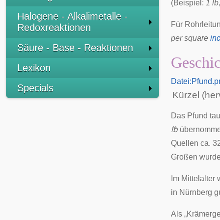
(Beispiel:
1 lb
Halogene - Alkalimetalle -
Für Rohrleitu
Redoxreaktionen
per square
in
Säure - Base - Reaktionen
Geschic
Lexikon
Datei:Pfund.p
Specials
Kürzel (he
Das Pfund tau
℔
übernommen 
Quellen ca. 3
Großen
wurde
Im
Mittelalter
w
in
Nürnberg
g
Als „Krämerge