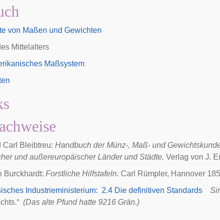
uch
te von Maßen und Gewichten
s Mittelalters
rikanisches Maßsystem
ten
ks
achweise
 Carl Bleibtreu:
Handbuch der Münz-, Maß- und Gewichtskunde 
cher und außereuropäischer Länder und Städte.
Verlag von J. En
h Burckhardt:
Forstliche Hilfstafeln.
Carl Rümpler, Hannover 18
isches Industrieministerium: 2.4 Die definitiven Standards
Si
chts.“
(Das alte Pfund hatte 9216 Grän.)