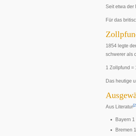
Seit etwa der 
Für das briti
Zollpfun
1854 legte de
schwerer als 
1 Zollpfund =
Das heutige u
Ausgewäh
[
2
Aus Literatur
Bayern 1
Bremen 1