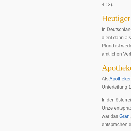
4 : 2).
Heutiger
In Deutschlan
dient dann al
Pfund ist wed
amtlichen Verk
Apothek
Als
Apotheker
Unterteilung 1
In den
österr
Unze entspra
war das
Gran
entsprachen 