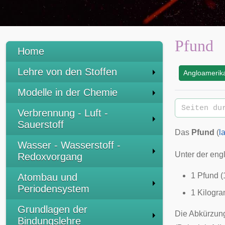
Pfund
Home
Lehre von den Stoffen
Angloamerika
:
Modelle in der Chemie
Verbrennung - Luft -
Sauerstoff
Das
Pfund
(
la
Wasser - Wasserstoff -
Unter der en
Redoxvorgang
1 Pfund 
Atombau und
Periodensystem
1 Kilogra
Grundlagen der
Die Abkürzu
Bindungslehre