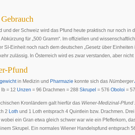
 Gebrauch
d und der Schweiz wird das Pfund heute praktisch nur noch in 
s Abkürzung für „500 Gramm“. Im offiziellen und wissenschaftli
er
SI-Einheit
noch nach dem deutschen „Gesetz über Einheiten
ehr zulässig. In Österreich wird es zwar verstanden, aber nicht 
er-Pfund
gewicht
in
Medizin
und
Pharmazie
konnte sich das
Nürnberger
 lb = 12
Unzen
= 96 Drachmen = 288
Skrupel
= 576
Oboloi
= 5
eichischen Kronländern
galt hierfür das
Wiener-Medizinal-Pfund
ch 2
Loth
und 1 Loth entsprach 4
Quintlein
bzw. Drachmen. Dre
, wobei ein Gran etwa gleich schwer war wie ein Pfefferkorn, 
einem Skrupel. Ein normales Wiener Handelspfund entsprach 