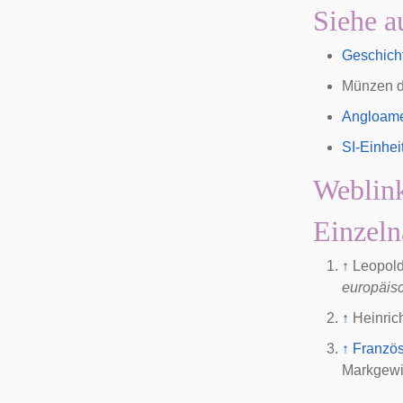
Siehe a
Geschich
Münzen de
Angloame
SI-Einhei
Weblin
Einzeln
↑
Leopold
europäis
↑
Heinric
↑
Französ
Markgewi