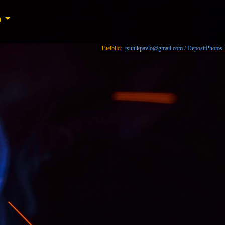
n
n
Titelbild:
tsunikpavlo@gmail.com / DepositPhotos