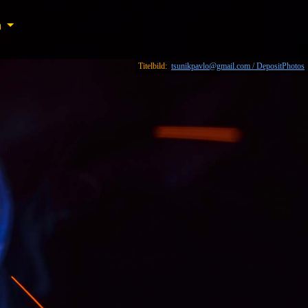
n
n
Titelbild:
tsunikpavlo@gmail.com / DepositPhotos