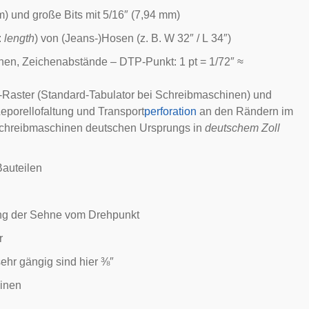
m) und große Bits mit 5/16″ (7,94 mm)
:
length
) von (
Jeans
-)
Hosen
(z. B. W 32″ / L 34″)
höhen, Zeichenabstände –
DTP-Punkt
: 1 pt = 1/72″ ≈
-
Raster
(Standard-
Tabulator
bei
Schreibmaschinen
) und
eporello
faltung
und Transport
perforation
an den Rändern im
s Schreibmaschinen deutschen Ursprungs in
deutschem Zoll
Bauteilen
ng der Sehne vom Drehpunkt
r
ehr gängig sind hier ⅜″
hinen