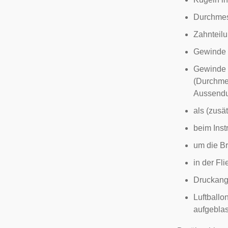
Durchmes
Zahnteilu
Gewinde f
Gewinde v
(Durchme
Aussendur
als (zus
beim
Ins
um die Br
in der Fli
Druckang
Luftballo
aufgebla