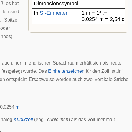
Dimensionssymbol
l
ß; es hat
eiten sind
In
SI-Einheiten
1 in = 1″ :=
0,0254 m = 2,54 cm
r Spitze
 oder
nnes).
rauch, nur im englischen Sprachraum erhält sich bis heute
 festgelegt wurde. Das
Einheitenzeichen
für den Zoll ist „in“
en
entspricht. Ersatzweise werden auch zwei vertikale Striche
 0,0254
m
.
 analog
Kubikzoll
(engl.
cubic inch
) als das Volumenmaß.