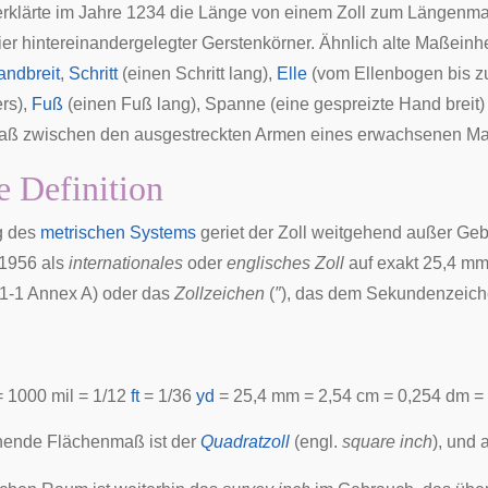
rklärte im Jahre 1234 die Länge von einem Zoll zum Längenma
ier hintereinandergelegter Gerstenkörner. Ähnlich alte Maßeinh
andbreit
,
Schritt
(einen Schritt lang),
Elle
(vom Ellenbogen bis zu
ers),
Fuß
(einen Fuß lang),
Spanne
(eine gespreizte Hand breit)
aß zwischen den ausgestreckten Armen eines erwachsenen Ma
e Definition
g des
metrischen Systems
geriet der Zoll weitgehend außer Geb
1956
als
internationales
oder
englisches Zoll
auf exakt 25,4 mm
1-1 Annex A) oder das
Zollzeichen
(
″
), das dem
Sekundenzeich
 1000
mil
= 1/12
ft
= 1/36
yd
= 25,4
mm
= 2,54
cm
= 0,254
dm
=
hende Flächenmaß ist der
Quadratzoll
(engl.
square inch
), und