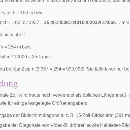
chen Raum ist weiterhin das
survey inch
im Gebrauch, das über
ey inch = 100 m bzw.
inch = 100 m / 3937 =
25,4
000
508
00
1016
00
2032
00
4064
… mm (
nd nicht über:
ch = 254 m bzw.
254 m / 10000 = 25,4 mm.
g beträgt 2 ppm (3,937 × 254 = 999,998). Sie fällt daher nur 
dung
onale Zoll wird heute noch verwendet als übliches Längenmaß 
owie für einige festgelegte Größenangaben:
Angabe der
Bildschirmdiagonale
: z. B. 15-Zoll-Bildschirm (381 
ngabe der Diagonale von Video-Bildröhren sowie Halbleiter-Bil