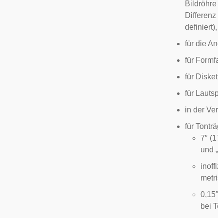
Bildröhre
Differen
definiert),
für die A
für
Formf
für
Diske
für
Lauts
in der Ve
für
Tontr
7″ (
und „
inoff
metri
0,15″
bei
T