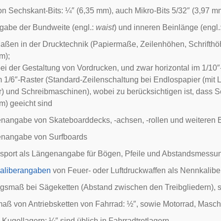
on Sechskant-
Bits
: ¼″ (6,35 mm), auch Mikro-Bits 5/32″ (3,97 m
ngabe der Bundweite (engl.:
waist
) und inneren Beinlänge (engl.
Maßen in der Drucktechnik (Papiermaße, Zeilenhöhen, Schrift
m);
ei der Gestaltung von
Vordrucken
, und zwar
horizontal
im 1/10″
 1/6″-Raster (Standard-
Zeilenschaltung
bei
Endlospapier
(mit
L
r) und
Schreibmaschinen
), wobei zu berücksichtigen ist, das
m) geeicht sind
enangabe von
Skateboarddecks
, -achsen, -rollen und weiteren 
enangabe von Surfboards
sport
als Längenangabe für Bögen, Pfeile und Abstandsmessu
aliberangaben
von Feuer- oder Luftdruckwaffen als Nennkalibe
ungsmaß bei
Sägeketten
(Abstand zwischen den Treibgliedern), s
aß von Antriebsketten von Fahrrad: ½″, sowie Motorrad, Masc
 Kugellagern: ¼″ sind üblich in Fahrradtretlagern