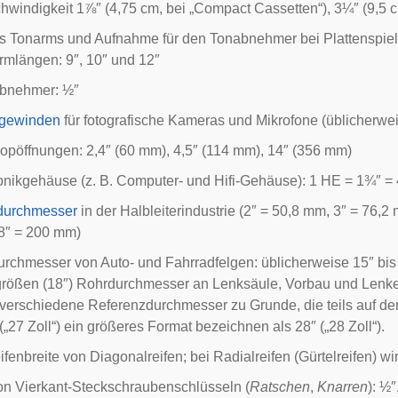
hwindigkeit 1⅞″ (4,75 cm, bei „Compact Cassetten“), 3¼″ (9,5 
es
Tonarms
und Aufnahme für den
Tonabnehmer
bei
Plattenspie
rmlängen: 9″, 10″ und 12″
bnehmer: ½″
vgewinden
für fotografische Kameras und Mikrofone (üblicherwei
kopöffnungen
: 2,4″ (60 mm), 4,5″ (114 mm), 14″ (356 mm)
ronikgehäuse (z. B. Computer- und Hifi-Gehäuse): 1
HE
= 1¾″ =
durchmesser
in der Halbleiterindustrie (2″ = 50,8 mm, 3″ = 76
8″ = 200 mm)
Durchmesser von Auto- und
Fahrradfelgen
: üblicherweise 15″ bis
ßen (18″) Rohrdurchmesser an Lenksäule, Vorbau und Lenker (1
 verschiedene Referenzdurchmesser zu Grunde, die teils auf d
(„27 Zoll“) ein größeres Format bezeichnen als 28″ („28 Zoll“).
eifenbreite von Diagonalreifen; bei Radialreifen (Gürtelreifen)
on Vierkant-Steckschraubenschlüsseln (
Ratschen
,
Knarren
): ½″