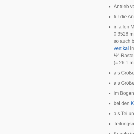
Antrieb v
für die A
in allen 
0,3528 m
so auch b
vertikal
im
½″-Raste
(= 26,1 m
als Größ
als Größ
im
Bogen
bei den
K
als Teil
Teilungsm
Kugeln in