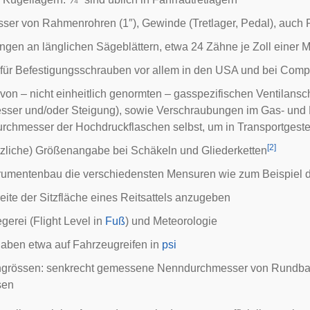
ser von Rahmenrohren (1″), Gewinde (Tretlager, Pedal), auc
ngen an länglichen Sägeblättern, etwa 24 Zähne je Zoll einer 
ür Befestigungsschrauben vor allem in den USA und bei Compu
on – nicht einheitlich genormten – gasspezifischen Ventilans
sser und/oder Steigung), sowie Verschraubungen im Gas- und 
chmesser der Hochdruckflaschen selbst, um in Transportgeste
[
2
]
ätzliche) Größenangabe bei
Schäkeln
und Gliederketten
trumentenbau
die verschiedensten
Mensuren
wie zum Beispiel 
eite der Sitzfläche eines
Reitsattels
anzugeben
egerei (
Flight Level
in
Fuß
) und Meteorologie
aben etwa auf Fahrzeugreifen in
psi
ngrössen: senkrecht gemessene Nenndurchmesser von Rundballon
sen