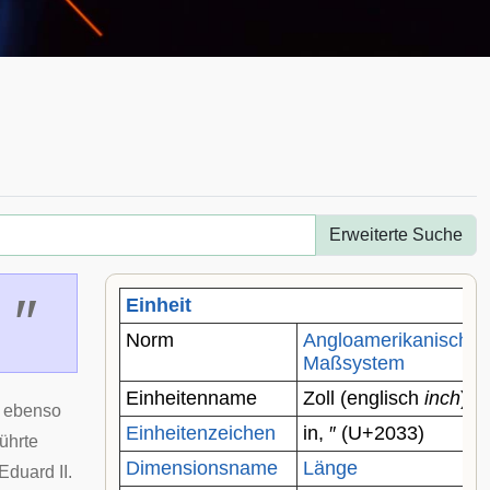
Erweiterte Suche
″
Einheit
Norm
Angloamerikanisches
Maßsystem
Einheitenname
Zoll (
englisch
inch
)
, ebenso
Einheitenzeichen
in, ″ (
U+2033
)
ührte
Dimensionsname
Länge
Eduard II.