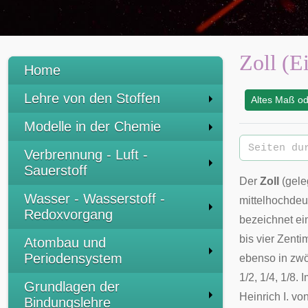
Zoll (E
Home
Lehre von den Stoffen
Altes Maß od
:
Modelle in der Chemie
Verbrennung - Luft -
Sauerstoff
Der
Zoll
(gele
Wasser - Wasserstoff -
mittelhochdeu
Redoxvorgang
bezeichnet ei
bis vier Zenti
Atombau und
Periodensystem
ebenso in zwö
1/2, 1/4, 1/8. 
Grundlagen der
Heinrich I. v
Bindungslehre