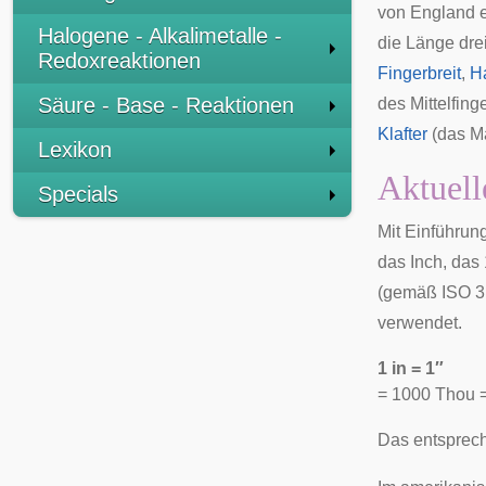
von England e
Halogene - Alkalimetalle -
die Länge dre
Redoxreaktionen
Fingerbreit
,
H
Säure - Base - Reaktionen
des Mittelfing
Klafter
(das M
Lexikon
Aktuell
Specials
Mit Einführun
das Inch, das
(gemäß ISO 3
verwendet.
1 in = 1″
= 1000
Thou
=
Das entsprec