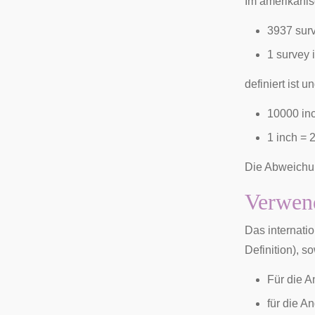
Im amerikanis
3937 surv
1 survey 
definiert ist u
10000 in
1 inch = 
Die Abweichun
Verwen
Das internati
Definition), s
Für die 
für die A