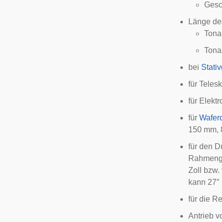
Gesc
Länge d
Tona
Tona
bei
Stati
für
Teles
für Elekt
für
Wafer
150 mm, 
für den 
Rahmengrö
Zoll bzw.
kann 27″ 
für die R
Antrieb v