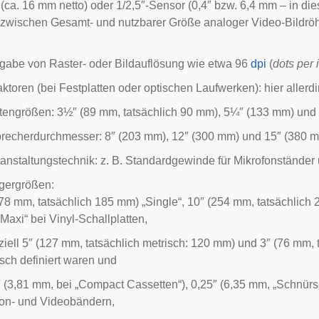
 (ca. 16 mm netto) oder 1/2,5″-Sensor (0,4″ bzw. 6,4 mm – in 
z zwischen Gesamt- und nutzbarer Größe analoger Video-Bildr
ngabe von Raster- oder
Bildauflösung
wie etwa 96
dpi
(
dots per 
aktoren
(bei
Festplatten
oder optischen Laufwerken): hier aller
ttengrößen
: 3½″ (89 mm, tatsächlich 90 mm), 5¼″ (133 mm) und
precherdurchmesser
: 8″ (203 mm), 12″ (300 mm) und 15″ (380 m
ranstaltungstechnik: z. B. Standardgewinde für Mikrofonständ
ägergrößen
:
178 mm, tatsächlich 185 mm) „Single“, 10″ (254 mm, tatsächlich
Maxi“ bei Vinyl-
Schallplatten
,
iziell 5″ (127 mm, tatsächlich metrisch: 120 mm) und 3″ (76 mm,
sch definiert waren und
 (3,81 mm, bei „
Compact Cassetten
“), 0,25″ (6,35 mm, „Schnürs
on-
und
Videobändern
,