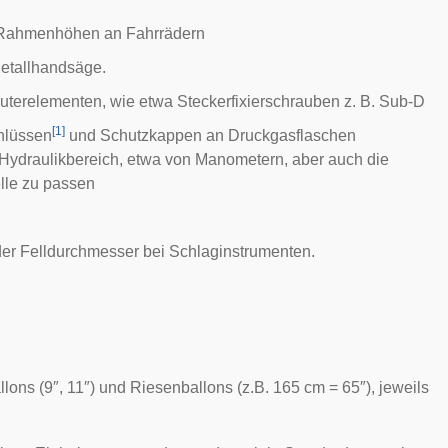
h Rahmenhöhen an Fahrrädern
Metallhandsäge.
terelementen, wie etwa Steckerfixierschrauben z. B. Sub-D
[
1
]
chlüssen
und Schutzkappen an
Druckgasflaschen
Hydraulikbereich, etwa von
Manometern
, aber auch die
lle zu passen
der Felldurchmesser bei
Schlaginstrumenten
.
s (9″, 11″) und Riesenballons (z.B. 165 cm = 65″), jeweils