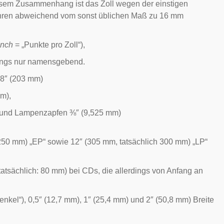
diesem Zusammenhang ist das Zoll wegen der einstigen
öhren abweichend vom sonst üblichen Maß zu 16 mm
inch
= „Punkte pro Zoll“),
dings nur namensgebend.
 8″ (203 mm)
m),
er und Lampenzapfen ⅜″ (9,525 mm)
 250 mm) „EP“ sowie 12″ (305 mm, tatsächlich 300 mm) „LP“
 tatsächlich: 80 mm) bei
CDs
, die allerdings von Anfang an
enkel“), 0,5″ (12,7 mm), 1″ (25,4 mm) und 2″ (50,8 mm) Breite