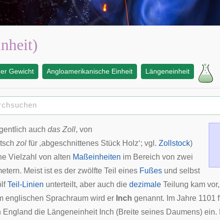
inheit)
er Gewicht
Angloamerikanische Einheit
Längeneinheit
gentlich auch
das Zoll
, von
tsch
zol
für ‚
abgeschnittenes Stück Holz
‘; vgl.
Zollstock
)
ne Vielzahl von alten
Maßeinheiten
im Bereich von zwei
metern. Meist ist es der zwölfte Teil eines
Fußes
und selbst
lf
Teil-Linien
unterteilt, aber auch die
dezimale
Teilung kam vor
Im
englischen
Sprachraum wird er
Inch
genannt. Im Jahre 1101 f
on England
die Längeneinheit Inch (Breite seines Daumens) ein. 