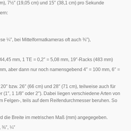
cm), 7½″ (19,05 cm) und 15″ (38,1 cm) pro Sekunde
lern
:
se ¼″, bei Mittelformatkameras oft auch ⅜″),
 44,45 mm, 1
TE
= 0,2″ = 5,08 mm, 19″-Racks (483 mm)
,2 mm, aber dann nur noch namensgebend 4″ = 100 mm, 6″ =
 20″ bzw. 26″ (66 cm) und 28″ (71 cm), teilweise auch für
″, 1 1/8″ oder 2″). Dabei liegen verschiedene Arten von
em Felgen-, teils auf dem Reifendurchmesser beruhen. So
 wird die Breite im metrischen Maß (mm) angegegeben.
, ⅜″, ¼″