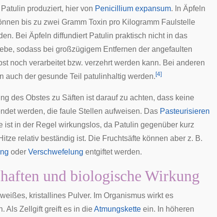
Patulin produziert, hier von
Penicillium expansum
. In Äpfeln
önnen bis zu zwei Gramm Toxin pro Kilogramm Faulstelle
n. Bei Äpfeln diffundiert Patulin praktisch nicht in das
be, sodass bei großzügigem Entfernen der angefaulten
bst noch verarbeitet bzw. verzehrt werden kann. Bei anderen
[
4
]
n auch der gesunde Teil patulinhaltig werden.
ung des Obstes zu Säften ist darauf zu achten, dass keine
ndet werden, die faule Stellen aufweisen. Das
Pasteurisieren
e ist in der Regel wirkungslos, da Patulin gegenüber kurz
itze relativ beständig ist. Die Fruchtsäfte können aber z. B.
ung
oder
Verschwefelung
entgiftet werden.
haften und biologische Wirkung
n weißes, kristallines Pulver. Im Organismus wirkt es
h
. Als Zellgift greift es in die
Atmungskette
ein. In höheren