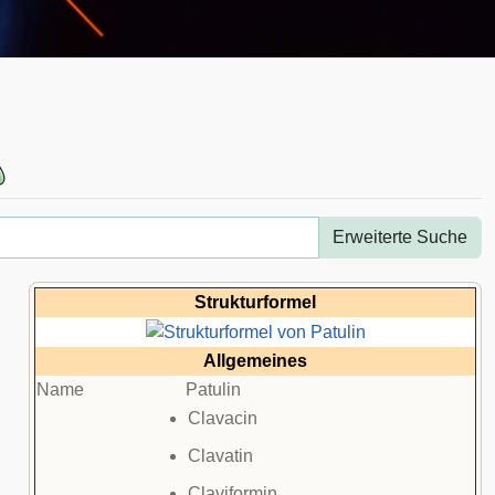
Erweiterte Suche
Strukturformel
Allgemeines
Name
Patulin
Clavacin
Clavatin
Claviformin