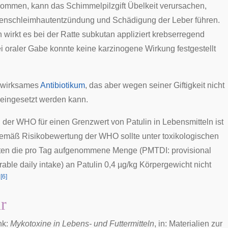
mmen, kann das Schimmelpilzgift Übelkeit verursachen,
enschleimhautentzündung
und Schädigung der
Leber
führen.
 wirkt es bei der Ratte
subkutan
appliziert krebserregend
ei oraler Gabe konnte keine karzinogene Wirkung festgestellt
in wirksames
Antibiotikum
, das aber wegen seiner Giftigkeit nicht
 eingesetzt werden kann.
g der
WHO
für einen Grenzwert von Patulin in Lebensmitteln ist
Gemäß Risikobewertung der
WHO
sollte unter toxikologischen
ten die pro Tag aufgenommene Menge (PMTDI: provisional
able daily intake) an Patulin 0,4 µg/kg Körpergewicht nicht
[
6
]
.
ur
nk:
Mykotoxine in Lebens- und Futtermitteln
, in: Materialien zur