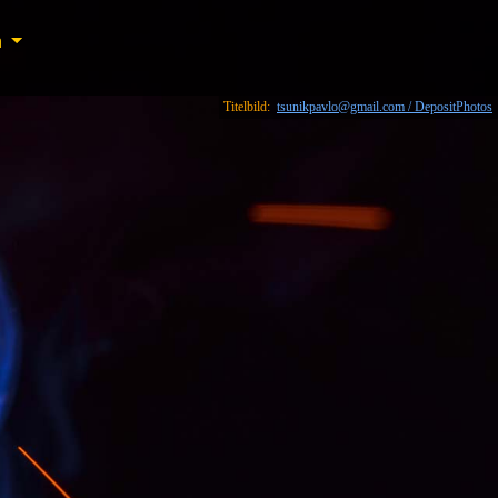
n
n
Titelbild:
tsunikpavlo@gmail.com / DepositPhotos