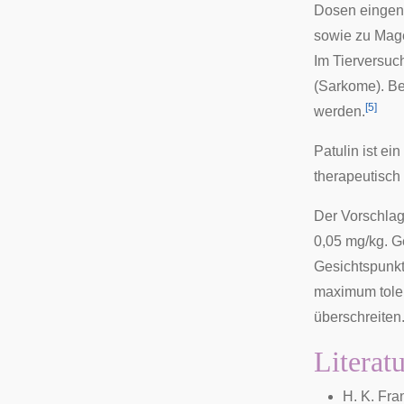
Dosen eingeno
sowie zu
Mag
Im Tierversuch
(
Sarkome
). B
[
5
]
werden.
Patulin ist e
therapeutisch
Der Vorschla
0,05 mg/kg. 
Gesichtspunk
maximum toler
überschreiten
Literat
H. K. Fra