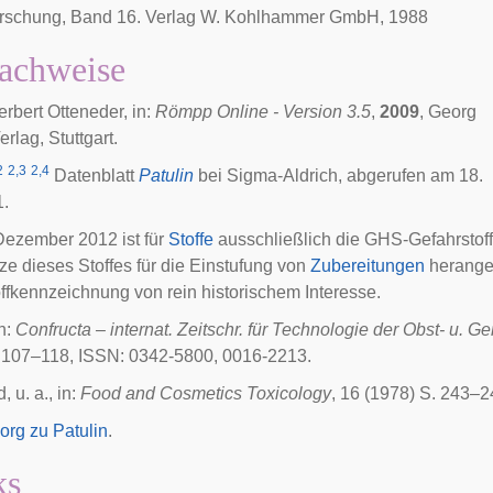
rschung, Band 16. Verlag W. Kohlhammer GmbH, 1988
achweise
erbert Otteneder, in:
Römpp Online - Version 3.5
,
2009
, Georg
rlag, Stuttgart.
2
2,3
2,4
Datenblatt
Patulin
bei Sigma-Aldrich, abgerufen am 18.
1.
 Dezember 2012 ist für
Stoffe
ausschließlich die GHS-Gefahrstoff
ze dieses Stoffes für die Einstufung von
Zubereitungen
herangez
ffkennzeichnung von rein historischem Interesse.
n:
Confructa – internat. Zeitschr. für Technologie der Obst- u. 
. 107–118, ISSN: 0342-5800, 0016-2213.
 u. a., in:
Food and Cosmetics Toxicology
, 16 (1978) S. 243–
org zu Patulin
.
ks