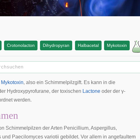
Crotonolacton
Dihydropyran
Halbacetal
Mykotoxin
n
Mykotoxin
, also ein Schimmelpilzgift. Es kann in die
der Hydroxypyrofurane, der toxischen
Lactone
oder der γ-
ordnet werden.
mmen
von Schimmelpilzen der Arten
Penicillium
,
Aspergillus
,
s
und
Paecilomyces variotii
gebildet. Vor allem in angefaultem