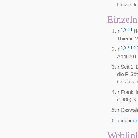
Umweltfo
Einzeln
1,0
1,1
↑
H
Thieme Ve
2,0
2,1
2,
↑
April 201
↑
Seit 1.
die R-Sät
Gefahrsto
↑
Frank, i
(1980) S
↑
Osswald,
↑
inchem.
Weblin