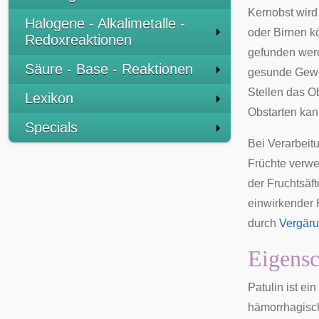
Kernobst wird 
Halogene - Alkalimetalle -
oder Birnen k
Redoxreaktionen
gefunden werde
Säure - Base - Reaktionen
gesunde Gewe
Stellen das O
Lexikon
Obstarten kan
Specials
Bei Verarbeit
Früchte verwe
der Fruchtsäft
einwirkender H
durch
Vergär
Eigensc
Patulin ist ei
hämorrhagisc