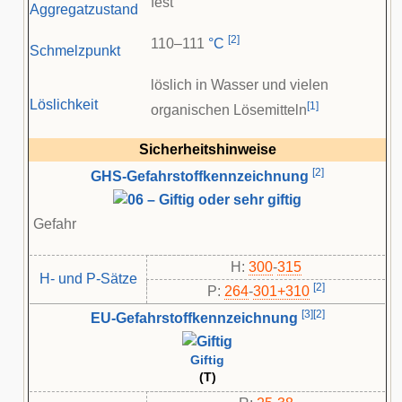
fest
Aggregatzustand
[
2
]
110–111
°C
Schmelzpunkt
löslich in Wasser und vielen
Löslichkeit
[
1
]
organischen Lösemitteln
Sicherheitshinweise
[
2
]
GHS-Gefahrstoffkennzeichnung
Gefahr
H:
300
-
315
H- und P-Sätze
[
2
]
P:
264
-​
301+310
[
3
]
[
2
]
EU-Gefahrstoffkennzeichnung
Giftig
(T)