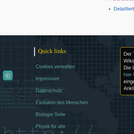
Detaillie
Quick links
Der 
Wiki
Cookies verwalten
Die 
hier
Impressum
eing
Ankl
Datenschutz
Evolution des Menschen
Biologie Seite
Physik für alle