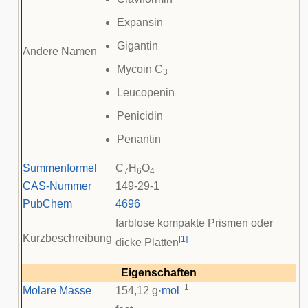
Expansin
Gigantin
Andere Namen
Mycoin C
3
Leucopenin
Penicidin
Penantin
Summenformel
C
H
O
7
6
4
CAS-Nummer
149-29-1
PubChem
4696
farblose kompakte Prismen oder
Kurzbeschreibung
[
1
]
dicke Platten
Eigenschaften
−1
Molare Masse
154,12 g·
mol