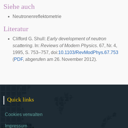
Siehe auch
Neutronenreflektometrie
Literatur
Clifford G. Shull:
Early development of neutron
scattering
. In:
Reviews of Modern Physics
. 67, Nr. 4,
1995
, S. 753–757,
doi
:
10.1103/RevModPhys.67.753
(
PDF
, abgerufen am
26. November 2012
).
Quick links
Cookies verwalten
Impressum