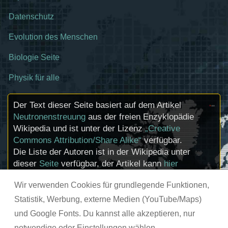
Datenschutz
Evolution des Menschen
Biologie Seite
Physik für alle
Der Text dieser Seite basiert auf dem Artikel
Neutronenstreuung
aus der freien Enzyklopädie
Wikipedia und ist unter der Lizenz
„Creative
Commons Attribution/Share Alike“
verfügbar.
Die Liste der Autoren ist in der Wikipedia unter
dieser
Seite
verfügbar, der Artikel kann
hier
bearbeitet werden. Informationen zu den
Wir verwenden Cookies für grundlegende Funktionen,
Urhebern und zum Lizenzstatus eingebundener
Mediendateien (etwa Bilder oder Videos) können
Statistik, Werbung, externe Medien (YouTube/Maps)
im Regelfall durch Anklicken dieser abgerufen
und Google Fonts. Du kannst alle akzeptieren, nur
werden.
notwendige oder Einstellungen wählen.