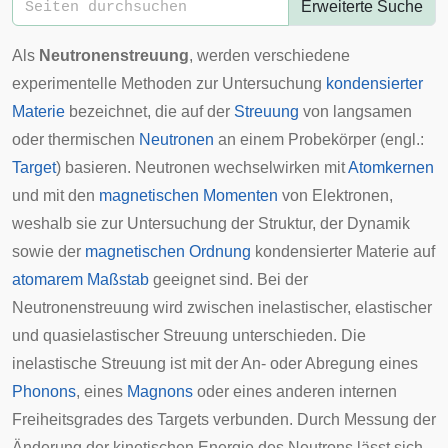
Erweiterte Suche
Als
Neutronenstreuung
, werden verschiedene
experimentelle Methoden zur Untersuchung
kondensierter
Materie
bezeichnet, die auf der
Streuung
von langsamen
oder thermischen
Neutronen
an einem Probekörper (engl.:
Target
) basieren. Neutronen wechselwirken mit
Atomkernen
und mit den
magnetischen Momenten
von Elektronen,
weshalb sie zur Untersuchung der
Struktur
, der
Dynamik
sowie der
magnetischen Ordnung
kondensierter Materie auf
atomarem Maßstab
geeignet sind. Bei der
Neutronenstreuung wird zwischen inelastischer, elastischer
und quasielastischer Streuung unterschieden. Die
inelastische Streuung ist mit der An- oder Abregung eines
Phonons
, eines
Magnons
oder eines anderen internen
Freiheitsgrades des Targets verbunden. Durch Messung der
Änderung der kinetischen Energie des Neutrons lässt sich