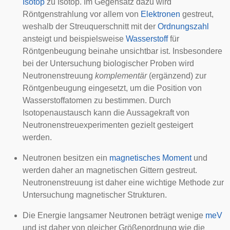
Isotop
zu Isotop. Im Gegensatz dazu wird
Röntgenstrahlung vor allem von
Elektronen
gestreut,
weshalb der Streuquerschnitt mit der
Ordnungszahl
ansteigt und beispielsweise
Wasserstoff
für
Röntgenbeugung beinahe unsichtbar ist. Insbesondere
bei der Untersuchung biologischer Proben wird
Neutronenstreuung
komplementär
(ergänzend) zur
Röntgenbeugung eingesetzt, um die Position von
Wasserstoffatomen zu bestimmen. Durch
Isotopenaustausch kann die Aussagekraft von
Neutronenstreuexperimenten gezielt gesteigert
werden.
Neutronen besitzen ein
magnetisches Moment
und
werden daher an magnetischen Gittern gestreut.
Neutronenstreuung ist daher eine wichtige Methode zur
Untersuchung magnetischer Strukturen.
Die Energie langsamer Neutronen beträgt wenige
meV
und ist daher von gleicher Größenordnung wie die