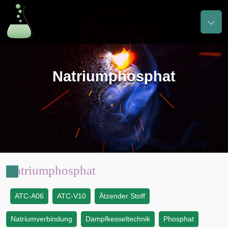
Natriumphosphat
Natriumphosphat
ATC-A06
ATC-V10
Ätzender Stoff
:
Natriumverbindung
Dampfkesseltechnik
Phosphat