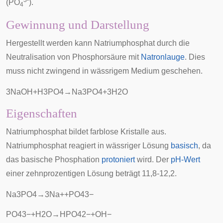
3-
(PO
).
4
Gewinnung und Darstellung
Hergestellt werden kann Natriumphosphat durch die
Neutralisation von Phosphorsäure mit
Natronlauge
. Dies
muss nicht zwingend in wässrigem Medium geschehen.
3
N
a
O
H
+
H
3
P
O
4
→
N
a
3
P
O
4
+
3
H
2
O
Eigenschaften
Natriumphosphat bildet farblose Kristalle aus.
Natriumphosphat reagiert in wässriger Lösung
basisch
, da
das basische Phosphation
protoniert
wird. Der
pH-Wert
einer zehnprozentigen Lösung beträgt 11,8-12,2.
N
a
3
P
O
4
→
3
N
a
+
+
P
O
4
3
−
P
O
4
3
−
+
H
2
O
→
H
P
O
4
2
−
+
O
H
−