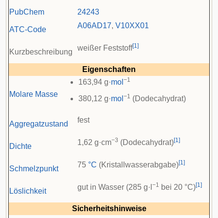
PubChem
24243
A06
AD17
,
V10
XX01
ATC-Code
[
1
]
weißer Feststoff
Kurzbeschreibung
Eigenschaften
−1
163,94 g·
mol
Molare Masse
−1
380,12 g·
mol
(Dodecahydrat)
fest
Aggregatzustand
−3
[
1
]
1,62 g·cm
(Dodecahydrat)
Dichte
[
1
]
75
°C
(Kristallwasserabgabe)
Schmelzpunkt
−1
[
1
]
gut in Wasser (285 g·l
bei 20 °C)
Löslichkeit
Sicherheitshinweise