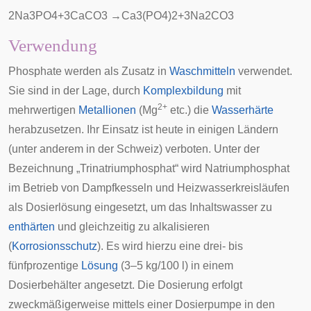
2
N
a
3
P
O
4
+
3
C
a
C
O
3
→
C
a
3
(
P
O
4
)
2
+
3
N
a
2
C
O
3
Verwendung
Phosphate werden als Zusatz in
Waschmitteln
verwendet.
Sie sind in der Lage, durch
Komplexbildung
mit
2+
mehrwertigen
Metallionen
(Mg
etc.) die
Wasserhärte
herabzusetzen. Ihr Einsatz ist heute in einigen Ländern
(unter anderem in der
Schweiz
) verboten. Unter der
Bezeichnung „Trinatriumphosphat“ wird Natriumphosphat
im Betrieb von Dampfkesseln und Heizwasserkreisläufen
als Dosierlösung eingesetzt, um das Inhaltswasser zu
enthärten
und gleichzeitig zu alkalisieren
(
Korrosionsschutz
). Es wird hierzu eine drei- bis
fünfprozentige
Lösung
(3–5 kg/100 l) in einem
Dosierbehälter angesetzt. Die Dosierung erfolgt
zweckmäßigerweise mittels einer
Dosierpumpe
in den