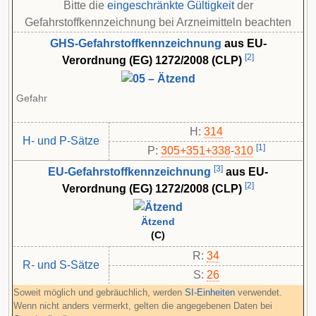
Bitte die
eingeschränkte Gültigkeit
der
Gefahrstoffkennzeichnung bei Arzneimitteln beachten
GHS-Gefahrstoffkennzeichnung
aus EU-
[
2
]
Verordnung (EG) 1272/2008 (CLP)
Gefahr
H:
314
H- und P-Sätze
[
1
]
P:
305+351+338
-​
310
[
3
]
EU-Gefahrstoffkennzeichnung
aus EU-
[
2
]
Verordnung (EG) 1272/2008 (CLP)
Ätzend
(C)
R:
34
R- und S-Sätze
S:
26
Soweit möglich und gebräuchlich, werden
SI-Einheiten
verwendet.
Wenn nicht anders vermerkt, gelten die angegebenen Daten bei