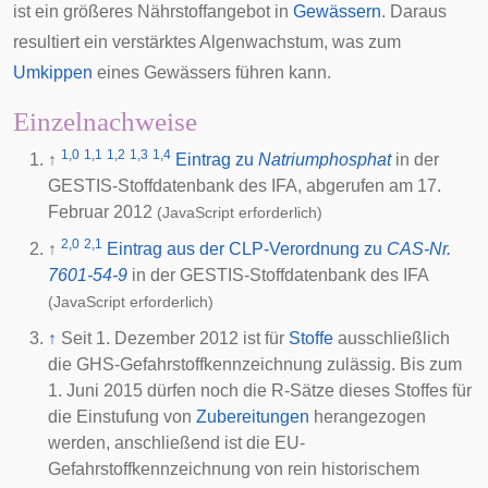
ist ein größeres Nährstoffangebot in
Gewässern
. Daraus
resultiert ein verstärktes
Algenwachstum
, was zum
Umkippen
eines Gewässers führen kann.
Einzelnachweise
1,0
1,1
1,2
1,3
1,4
↑
Eintrag zu
Natriumphosphat
in der
GESTIS-Stoffdatenbank des
IFA
, abgerufen am 17.
Februar 2012
(JavaScript erforderlich)
2,0
2,1
↑
Eintrag aus der CLP-Verordnung zu
CAS-Nr.
7601-54-9
in der GESTIS-Stoffdatenbank des
IFA
(JavaScript erforderlich)
↑
Seit 1. Dezember 2012 ist für
Stoffe
ausschließlich
die GHS-Gefahrstoffkennzeichnung zulässig. Bis zum
1. Juni 2015 dürfen noch die R-Sätze dieses Stoffes für
die Einstufung von
Zubereitungen
herangezogen
werden, anschließend ist die EU-
Gefahrstoffkennzeichnung von rein historischem