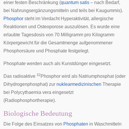
einer festen Beschränkung (
quantum satis
– nach Bedarf,
bei Nahrungsergänzungsmitteln und teils bei Kaugummis).
Phosphor
steht im Verdacht
Hyperaktivität
,
allergische
Reaktionen und
Osteoporose
auszulösen. Es wurde eine
erlaubte Tagesdosis
von 70 Milligramm pro Kilogramm
Körpergewicht für die Gesamtmenge aufgenommener
Phosphorsäure und Phosphate festgelegt.
Phosphate werden auch als
Kunstdünger
eingesetzt.
32
Das radioaktive
Phosphor wird als Natriumphosphat (oder
Dihydrogenphosphat
) zur
nuklearmedizinischen
Therapie
bei
Polycythaemia vera
eingesetzt
(
Radiophosphortherapie
).
Biologische Bedeutung
Die Folge des Einsatzes von
Phosphaten
in Waschmitteln