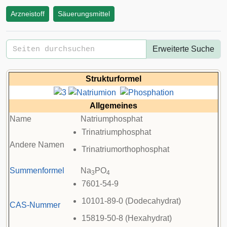
Arzneistoff
Säuerungsmittel
Erweiterte Suche
Strukturformel
Allgemeines
Name
Natriumphosphat
Trinatriumphosphat
Andere Namen
Trinatriumorthophosphat
Summenformel
Na
PO
3
4
7601-54-9
10101-89-0 (Dodecahydrat)
CAS-Nummer
15819-50-8 (Hexahydrat)