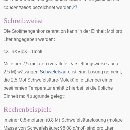
[
2
]
concentration
bezeichnet werden.
Schreibweise
Die Stoffmengenkonzentration kann in der Einheit Mol pro
Liter angegeben werden:
c
X
=
n
X
V
[
c
X
]
=
1
m
o
l
l
Mit einer 2,5-molaren (veraltete Darstellungsweise auch:
2,5 M) wässrigen
Schwefelsäure
ist eine Lösung gemeint,
die 2,5 Mol Schwefelsäure-Moleküle je Liter bei einer
bestimmten Temperatur enthält; hierbei ist die übliche
Einheit mol/l zugrunde gelegt;
Rechenbeispiele
In einer 0,8-molaren (0,8 M) Schwefelsäurelösung (molare
Masse von Schwefelsäure: 98,08 g/mol) sind pro Liter