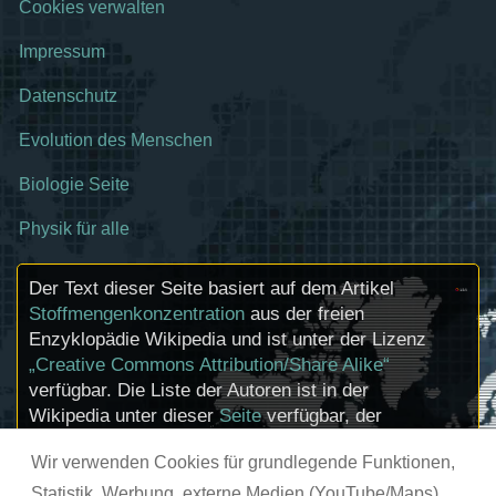
Cookies verwalten
Impressum
Datenschutz
Evolution des Menschen
Biologie Seite
Physik für alle
Der Text dieser Seite basiert auf dem Artikel
Stoffmengenkonzentration
aus der freien
Enzyklopädie Wikipedia und ist unter der Lizenz
„Creative Commons Attribution/Share Alike“
verfügbar. Die Liste der Autoren ist in der
Wikipedia unter dieser
Seite
verfügbar, der
Artikel kann
hier
bearbeitet werden.
Wir verwenden Cookies für grundlegende Funktionen,
Informationen zu den Urhebern und zum
Lizenzstatus eingebundener Mediendateien
Statistik, Werbung, externe Medien (YouTube/Maps)