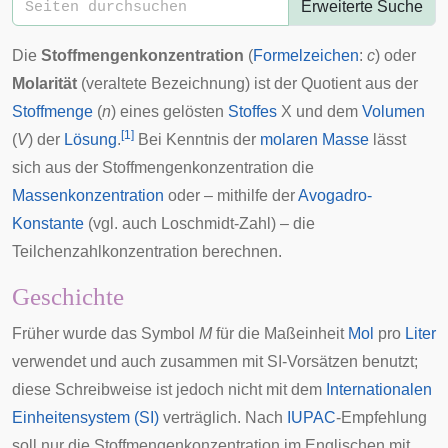
Erweiterte Suche
Die
Stoffmengenkonzentration
(
Formelzeichen
:
c
) oder
Molarität
(veraltete Bezeichnung) ist der Quotient aus der
Stoffmenge
(
n
) eines gelösten
Stoffes
X und dem
Volumen
[
1
]
(
V
) der
Lösung
.
Bei Kenntnis der
molaren Masse
lässt
sich aus der Stoffmengenkonzentration die
Massenkonzentration
oder – mithilfe der
Avogadro-
Konstante
(vgl. auch
Loschmidt-Zahl
) – die
Teilchenzahlkonzentration berechnen.
Geschichte
Früher wurde das Symbol
M
für die Maßeinheit
Mol
pro
Liter
verwendet und auch zusammen mit
SI-Vorsätzen
benutzt;
diese Schreibweise ist jedoch nicht mit dem
Internationalen
Einheitensystem (SI)
verträglich. Nach
IUPAC
-Empfehlung
soll nur die Stoffmengenkonzentration im Englischen mit