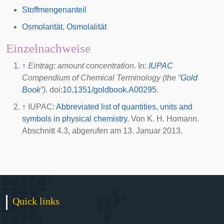
Stoffmengenanteil
Osmolarität
,
Osmolalität
Einzelnachweise
↑
Eintrag: amount concentration
. In:
IUPAC
Compendium of Chemical Terminology (the “
Gold
Book
”)
.
doi
:
10.1351/goldbook.A00295
.
↑
IUPAC:
Abbreviated list of quantities, units and
symbols in physical chemistry.
Von K. H. Homann.
Abschnitt 4.3, abgerufen am 13. Januar 2013.
Quick links