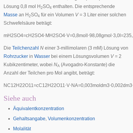
Lösung 0,8 mol H
SO
enthalten. Die entsprechende
2
4
Masse
an H
SO
für ein Volumen
V
= 3 Liter einer solchen
2
4
Schwefelsäure beträgt:
m
H
2
S
O
4
=
c
H
2
S
O
4
⋅
M
H
2
S
O
4
⋅
V
=
0
,
8
mol
l
⋅
9
8
,
0
8
g
mol
⋅
3
,
0
l
=
2
3
5
,
Die
Teilchenzahl
N
einer 3-millimolaren (3 mM) Lösung von
Rohrzucker
in
Wasser
bei einem Lösungsvolumen
V
= 2
Kubikzentimeter
, wobei
N
(Avogadro-Konstante) die
A
Anzahl der Teilchen pro Mol angibt, beträgt:
N
C
1
2
H
2
2
O
1
1
=
c
C
1
2
H
2
2
O
1
1
⋅
V
⋅
N
A
=
0
,
0
0
3
m
o
l
d
m
3
⋅
0
,
0
0
2
d
m
3
Siehe auch
Äquivalentkonzentration
Gehaltsangabe
,
Volumenkonzentration
Molalität